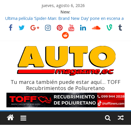
jueves, agosto 6, 2026
New:
El costo de tener un vehículo gana protagonismo a la hora de
decidir
Ultima película ‘Spider‑Man: Brand New Day’ pone en escena a
BMW
¿Qué puede pasar con tu vehículo si permanece varios días sin
usar?
La Vuelta al Ecuador 2026, edición 47ª, recorre 7 provincias en 8
días
La FEDAK recibe 12 Sinotruk Bolden para cubrir las rutas de La
Vuelta
Tu marca también puede estar aquí… TOFF
Recubrimientos de Poliuretano