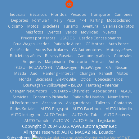
2026
Industria
Eléctricos
Híbridos
Pesados
Transporte
Camiones
Deportes
Fórmula 1
Rally
Pista
4×4
Karting
Motociclismo
Ciclismo
Motos
Bicicletas
Turismo
Aventura
Galerías de Fotos
Más fotos
Eventos
Varios
Movilidad
Nuevos
La Vuelta al
Precios por Marcas
USADOS
Usados Concesionarios
Ecuador 2026,
¿Qué puede
Ecua-Wagen Usados
Patios de Autos
GR Motors
Auto Ponce
BMW, Toyota,
edición 47ª,
pasar con tu
Clasificados
Autos Particulares
GN Automotores
Motos y afines
Bosch y
recorre 7
vehículo si
Bicicletas y afines
Buses y Busetas
Camiones y afines
Cabezales
Repsol
provincias en 8
permanece
Volquetas
Maquinaria
Directorio
Marcas
Autos
prueban flota
días
varios días sin
ISUZU – ECUAWAGEN
Volkswagen – EcuaWagen
KIA
Nissan
que usa
usar?
1 de agosto de
Mazda
Audi
Hanteng – Intercar
Changan
Renault
Motos
gasolina 100%
3 de agosto de
Honda
Bicicletas
ElektroBike
Otros
Concesionarios
2026
renovable
Ecuawagen – Volkswagen – ISUZU
Hanteng – Intercar
2026
25 de julio de
Changan Nexumcorp
EcuaAuto – Chevrolet
Asociaciones
AEADE
Servicios
Consorcio Pichincha
Patios de Usados
Neumáticos
2026
Hi Performance
Accesorios
Aseguradoras
Talleres
Contactos
Redes Sociales
AUTO Blogspot
AUTO Facebook
AUTO LinkedIn
AUTO Instagram
AUTO Twitter
AUTO YouTube
AUTO Pinterest
AUTO Tumblr
AUTO VK
AUTO Flickr
Legislación
La FEDAK
Copyright © 2004-2026. www.automagazine.ec
recibe 12
La FEDAK
All rights reserved: AUTO MAGAZINE Ecuador
Sinotruk
recibe 12
Subscribers:
.