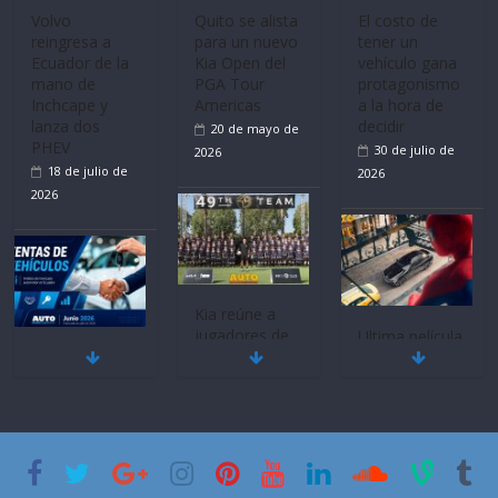
Volvo
Quito se alista
El costo de
reingresa a
para un nuevo
tener un
Ecuador de la
Kia Open del
vehículo gana
mano de
PGA Tour
protagonismo
Inchcape y
Americas
a la hora de
lanza dos
decidir
20 de mayo de
PHEV
30 de julio de
2026
18 de julio de
2026
2026
Kia reúne a
jugadores de
Ultima película
Mercado
fútbol de todo
‘Spider‑Man:
automotor
el mundo en
Brand New
nacional cierra
‘Kia OMBC
Day’ pone en
su mejor 1er
Cup’
escena a
semestre en la
BMW
6 de mayo de
historia
29 de julio de
2026
11 de julio de
2026