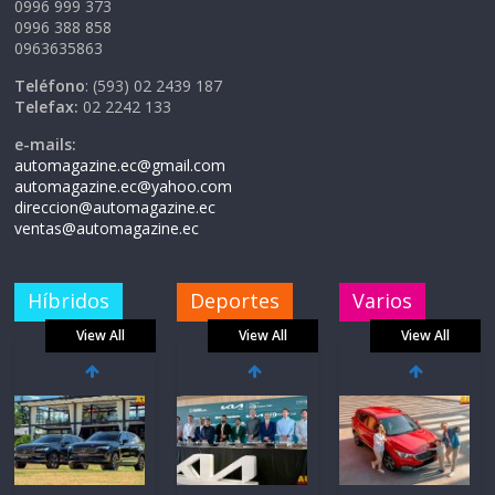
0996 999 373
0996 388 858
0963635863
Teléfono
: (593) 02 2439 187
Telefax:
02 2242 133
e-mails:
automagazine.ec@gmail.com
automagazine.ec@yahoo.com
direccion@automagazine.ec
ventas@automagazine.ec
Híbridos
Deportes
Varios
View All
View All
View All