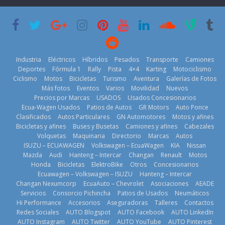
lanza dos
Cup’
escena a
PHEV
BMW
6 de mayo de
18 de julio de
29 de julio de
2026
2026
2026
Industria
Eléctricos
Híbridos
Pesados
Transporte
Camiones
Deportes
Fórmula 1
Rally
Pista
4×4
Karting
Motociclismo
Ciclismo
Motos
Bicicletas
Turismo
Aventura
Galerías de Fotos
Más fotos
Eventos
Varios
Movilidad
Nuevos
La Vuelta al
Precios por Marcas
USADOS
Usados Concesionarios
Mercado
Ecuador 2026,
¿Qué puede
Ecua-Wagen Usados
Patios de Autos
GR Motors
Auto Ponce
automotor
edición 47ª,
pasar con tu
Clasificados
Autos Particulares
GN Automotores
Motos y afines
ecuatoriano
recorre 7
vehículo si
Bicicletas y afines
Buses y Busetas
Camiones y afines
Cabezales
creció un 28%
provincias en 8
permanece
Volquetas
Maquinaria
Directorio
Marcas
Autos
en julio de
días
varios días sin
ISUZU – ECUAWAGEN
Volkswagen – EcuaWagen
KIA
Nissan
2026
usar?
1 de agosto de
Mazda
Audi
Hanteng – Intercar
Changan
Renault
Motos
4 de agosto de
3 de agosto de
Honda
Bicicletas
ElektroBike
Otros
Concesionarios
2026
Ecuawagen – Volkswagen – ISUZU
Hanteng – Intercar
2026
2026
Changan Nexumcorp
EcuaAuto – Chevrolet
Asociaciones
AEADE
Servicios
Consorcio Pichincha
Patios de Usados
Neumáticos
Hi Performance
Accesorios
Aseguradoras
Talleres
Contactos
Redes Sociales
AUTO Blogspot
AUTO Facebook
AUTO LinkedIn
AUTO Instagram
AUTO Twitter
AUTO YouTube
AUTO Pinterest