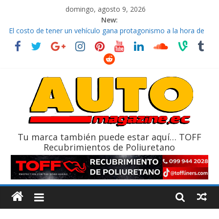
domingo, agosto 9, 2026
New:
La FEDAK recibe 12 Sinotruk Bolden para cubrir las rutas de La
Vuelta
El costo de tener un vehículo gana protagonismo a la hora de
decidir
Mercado automotor ecuatoriano creció un 28% en julio de
2026
¿Qué puede pasar con tu vehículo si permanece varios días sin
usar?
La Vuelta al Ecuador 2026, edición 47ª, recorre 7 provincias en 8
días
Tu marca también puede estar aquí… TOFF
Recubrimientos de Poliuretano