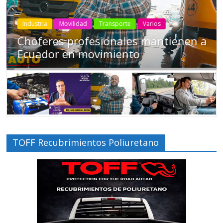
Industria
Movilidad
Transporte
Varios
Choferes profesionales mantienen a
Ecuador en movimiento
TOFF Recubrimientos Poliuretano