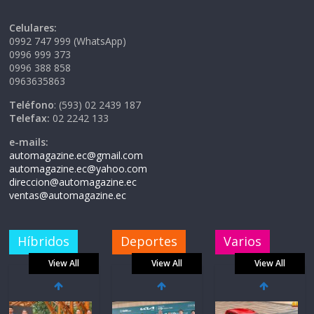
Celulares:
0992 747 999 (WhatsApp)
0996 999 373
0996 388 858
0963635863
Teléfono
: (593) 02 2439 187
Telefax:
02 2242 133
e-mails:
automagazine.ec@gmail.com
automagazine.ec@yahoo.com
direccion@automagazine.ec
ventas@automagazine.ec
Híbridos
Deportes
Varios
View All
View All
View All