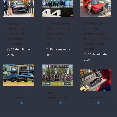
Nuevo SUV
Quito se alista
El costo de
Honda ZR-V
para un nuevo
tener un
Advanced
Kia Open del
vehículo gana
Hybrid para el
PGA Tour
protagonismo
mercado local
Americas
a la hora de
decidir
23 de julio de
20 de mayo de
30 de julio de
2026
2026
2026
Volvo
Kia reúne a
reingresa a
jugadores de
Ultima película
Ecuador de la
fútbol de todo
‘Spider‑Man:
mano de
el mundo en
Brand New
Inchcape y
‘Kia OMBC
Day’ pone en