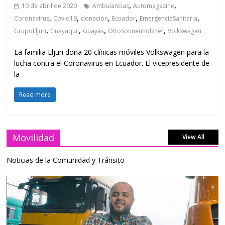
,
,
10 de abril de 2020
Ambulancias
Automagazine
,
,
,
,
,
Coronavirus
Covid19
donación
Ecuador
EmergenciaSanitaria
,
,
,
,
GrupoEljuri
Guayaquil
Guayas
OttoSonnenholzner
Volkswagen
La familia Eljuri dona 20 clínicas móviles Volkswagen para la
lucha contra el Coronavirus en Ecuador. El vicepresidente de
la
Read more
Movilidad
View All
Noticias de la Comunidad y Tránsito