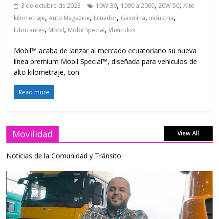
,
,
,
3 de octubre de 2023
10W-30
1990 a 2009
20W-50
Alto
,
,
,
,
,
kilometraje
Auto Magazine
Ecuador
Gasolina
industria
,
,
,
lubricantes
Mobil
Mobil Special
Vheículos
Mobil™ acaba de lanzar al mercado ecuatoriano su nueva
línea premium Mobil Special™, diseñada para vehículos de
alto kilometraje, con
Read more
Movilidad
View All
Noticias de la Comunidad y Tránsito