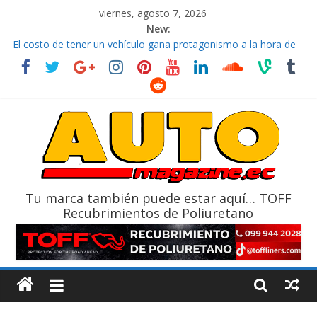
viernes, agosto 7, 2026
New:
El costo de tener un vehículo gana protagonismo a la hora de
decidir
Ultima película ‘Spider‑Man: Brand New Day’ pone en escena a
BMW
¿Qué puede pasar con tu vehículo si permanece varios días sin
usar?
La Vuelta al Ecuador 2026, edición 47ª, recorre 7 provincias en 8
días
La FEDAK recibe 12 Sinotruk Bolden para cubrir las rutas de La
Vuelta
Tu marca también puede estar aquí… TOFF
Recubrimientos de Poliuretano