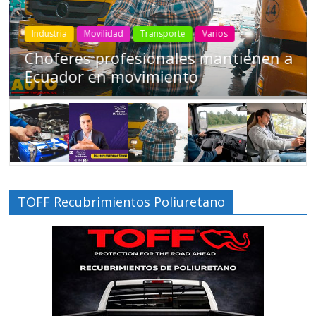
Industria
Movilidad
Transporte
Varios
Choferes profesionales mantienen a
Ecuador en movimiento
TOFF Recubrimientos Poliuretano