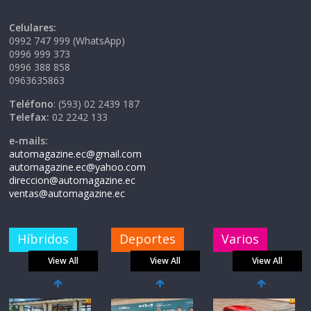
Celulares:
0992 747 999 (WhatsApp)
0996 999 373
0996 388 858
0963635863
Teléfono
: (593) 02 2439 187
Telefax:
02 2242 133
e-mails:
automagazine.ec@gmail.com
automagazine.ec@yahoo.com
direccion@automagazine.ec
ventas@automagazine.ec
Híbridos
Deportes
Varios
View All
View All
View All