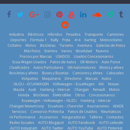
su mejor 1er
Cup’
escena a
semestre en la
BMW
6 de mayo de
historia
29 de julio de
2026
11 de julio de
2026
2026
Industria
Eléctricos
Híbridos
Pesados
Transporte
Camiones
Deportes
Fórmula 1
Rally
Pista
4×4
Karting
Motociclismo
Ciclismo
Motos
Bicicletas
Turismo
Aventura
Galerías de Fotos
Más fotos
Eventos
Varios
Movilidad
Nuevos
La Vuelta al
Precios por Marcas
USADOS
Usados Concesionarios
Ecuador 2026,
¿Qué puede
Ecua-Wagen Usados
Patios de Autos
GR Motors
Auto Ponce
BMW, Toyota,
edición 47ª,
pasar con tu
Clasificados
Autos Particulares
GN Automotores
Motos y afines
Bosch y
recorre 7
vehículo si
Bicicletas y afines
Buses y Busetas
Camiones y afines
Cabezales
Repsol
provincias en 8
permanece
Volquetas
Maquinaria
Directorio
Marcas
Autos
prueban flota
días
varios días sin
ISUZU – ECUAWAGEN
Volkswagen – EcuaWagen
KIA
Nissan
que usa
usar?
1 de agosto de
Mazda
Audi
Hanteng – Intercar
Changan
Renault
Motos
gasolina 100%
3 de agosto de
Honda
Bicicletas
ElektroBike
Otros
Concesionarios
2026
renovable
Ecuawagen – Volkswagen – ISUZU
Hanteng – Intercar
2026
25 de julio de
Changan Nexumcorp
EcuaAuto – Chevrolet
Asociaciones
AEADE
Servicios
Consorcio Pichincha
Patios de Usados
Neumáticos
2026
Hi Performance
Accesorios
Aseguradoras
Talleres
Contactos
Redes Sociales
AUTO Blogspot
AUTO Facebook
AUTO LinkedIn
AUTO Instagram
AUTO Twitter
AUTO YouTube
AUTO Pinterest