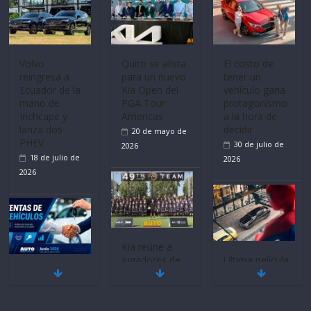
Volvo
Quito se alista
El costo de
reingresa a
para un nuevo
tener un
Ecuador de la
Kia Open del
vehículo gana
mano de
PGA Tour
protagonismo
Inchcape y
Americas
a la hora de
lanza dos
decidir
20 de mayo de
PHEV
30 de julio de
2026
18 de julio de
2026
2026
Kia reúne a
jugadores de
Ultima película
Mercado
fútbol de todo
‘Spider‑Man:
automotor
el mundo en
Brand New
nacional cierra
‘Kia OMBC
Day’ pone en