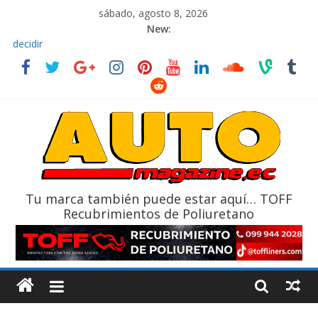
sábado, agosto 8, 2026
New:
El costo de tener un vehículo gana protagonismo a la hora de
decidir
Ultima película ‘Spider‑Man: Brand New Day’ pone en escena a
BMW
¿Qué puede pasar con tu vehículo si permanece varios días sin
usar?
La Vuelta al Ecuador 2026, edición 47ª, recorre 7 provincias en 8
días
La FEDAK recibe 12 Sinotruk Bolden para cubrir las rutas de La
Vuelta
Tu marca también puede estar aquí… TOFF
Recubrimientos de Poliuretano