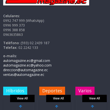
Celulares:
0992 747 999 (WhatsApp)
0996 999 373
0996 388 858
0963635863
Teléfono
: (593) 02 2439 187
Telefax:
02 2242 133
e-mails:
automagazine.ec@gmail.com
automagazine.ec@yahoo.com
direccion@automagazine.ec
ventas@automagazine.ec
Híbridos
Deportes
Varios
View All
View All
View All