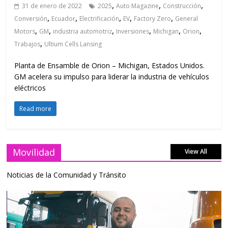
,
,
,
31 de enero de 2022
2025
Auto Magazine
Construcción
,
,
,
,
,
Conversión
Ecuador
Electrificación
EV
Factory Zero
General
,
,
,
,
,
,
Motors
GM
industria automotriz
Inversiones
Michigan
Orion
,
Trabajos
Ultium Cells Lansing
Planta de Ensamble de Orion – Michigan, Estados Unidos.
GM acelera su impulso para liderar la industria de vehículos
eléctricos
Read more
Movilidad
View All
Noticias de la Comunidad y Tránsito