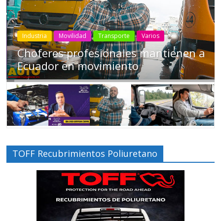
Industria
Movilidad
Transporte
Varios
Choferes profesionales mantienen a
Ecuador en movimiento
TOFF Recubrimientos Poliuretano