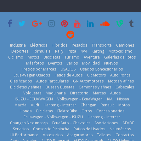
nacional cierra
‘Kia OMBC
Day’ pone en
su mejor 1er
Cup’
escena a
semestre en la
BMW
6 de mayo de
historia
29 de julio de
2026
11 de julio de
2026
2026
Industria
Eléctricos
Híbridos
Pesados
Transporte
Camiones
Deportes
Fórmula 1
Rally
Pista
4×4
Karting
Motociclismo
Ciclismo
Motos
Bicicletas
Turismo
Aventura
Galerías de Fotos
Más fotos
Eventos
Varios
Movilidad
Nuevos
La Vuelta al
Precios por Marcas
USADOS
Usados Concesionarios
Ecuador 2026,
¿Qué puede
Ecua-Wagen Usados
Patios de Autos
GR Motors
Auto Ponce
BMW, Toyota,
edición 47ª,
pasar con tu
Clasificados
Autos Particulares
GN Automotores
Motos y afines
Bosch y
recorre 7
vehículo si
Bicicletas y afines
Buses y Busetas
Camiones y afines
Cabezales
Repsol
provincias en 8
permanece
Volquetas
Maquinaria
Directorio
Marcas
Autos
prueban flota
días
varios días sin
ISUZU – ECUAWAGEN
Volkswagen – EcuaWagen
KIA
Nissan
que usa
usar?
1 de agosto de
Mazda
Audi
Hanteng – Intercar
Changan
Renault
Motos
gasolina 100%
3 de agosto de
Honda
Bicicletas
ElektroBike
Otros
Concesionarios
2026
renovable
Ecuawagen – Volkswagen – ISUZU
Hanteng – Intercar
2026
25 de julio de
Changan Nexumcorp
EcuaAuto – Chevrolet
Asociaciones
AEADE
Servicios
Consorcio Pichincha
Patios de Usados
Neumáticos
2026
Hi Performance
Accesorios
Aseguradoras
Talleres
Contactos
Redes Sociales
AUTO Blogspot
AUTO Facebook
AUTO LinkedIn