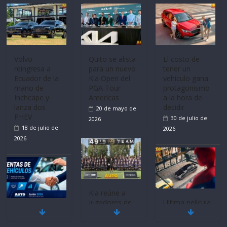
Volvo
Quito se alista
El costo de
reingresa a
para un nuevo
tener un
Ecuador de la
Kia Open del
vehículo gana
mano de
PGA Tour
protagonismo
Inchcape y
Americas
a la hora de
lanza dos
decidir
20 de mayo de
PHEV
30 de julio de
2026
18 de julio de
2026
2026
Kia reúne a
jugadores de
Ultima película
Mercado
fútbol de todo
‘Spider‑Man:
automotor
el mundo en
Brand New