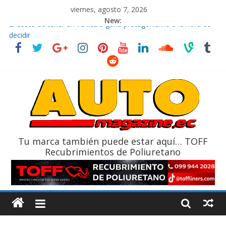
viernes, agosto 7, 2026
New:
El costo de tener un vehículo gana protagonismo a la hora de
decidir
Ultima película ‘Spider‑Man: Brand New Day’ pone en escena a
BMW
¿Qué puede pasar con tu vehículo si permanece varios días sin
usar?
La Vuelta al Ecuador 2026, edición 47ª, recorre 7 provincias en 8
días
La FEDAK recibe 12 Sinotruk Bolden para cubrir las rutas de La
Vuelta
Tu marca también puede estar aquí… TOFF
Recubrimientos de Poliuretano