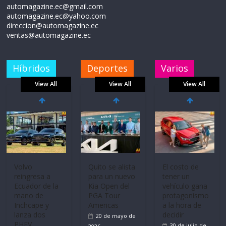
automagazine.ec@gmail.com
automagazine.ec@yahoo.com
direccion@automagazine.ec
ventas@automagazine.ec
Híbridos
Deportes
Varios
View All
View All
View All
Volvo
El costo de
reingresa a
tener un
Ecuador de la
vehículo gana
mano de
protagonismo
La FEDAK
Inchcape y
a la hora de
recibe 12
lanza dos
decidir
Sinotruk
PHEV
30 de julio de
Bolden para
18 de julio de
2026
cubrir las rutas
2026
de La Vuelta
31 de julio de