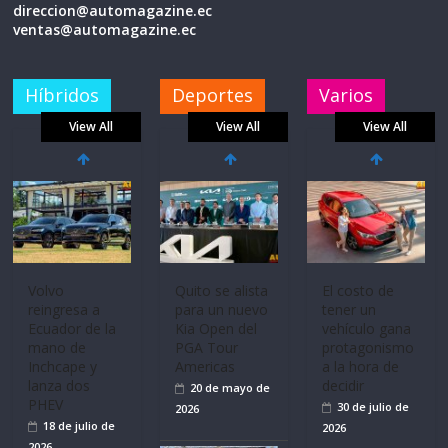
direccion@automagazine.ec
ventas@automagazine.ec
Híbridos
Deportes
Varios
View All
View All
View All
Mercado
La FEDAK
Ultima película
automotor
recibe 12
‘Spider‑Man:
nacional cierra
Sinotruk
Brand New
su mejor 1er
Bolden para
Day’ pone en
semestre en la
cubrir las rutas
escena a
historia
de La Vuelta
BMW
11 de julio de
31 de julio de
29 de julio de
2026
2026
2026