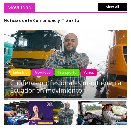
Movilidad
View All
Noticias de la Comunidad y Tránsito
Industria
Movilidad
Transporte
Varios
Choferes profesionales mantienen a
Ecuador en movimiento