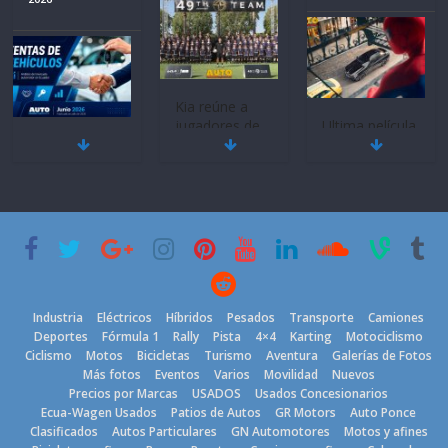
BMW, Toyota,
Quito se alista
¿Qué puede
Bosch y
para un nuevo
pasar con tu
Repsol
Kia Open del
vehículo si
prueban flota
PGA Tour
permanece
que usa
Americas
varios días sin
gasolina 100%
usar?
20 de mayo de
renovable
3 de agosto de
2026
25 de julio de
2026
2026
Industria
Eléctricos
Híbridos
Pesados
Transporte
Camiones
Deportes
Fórmula 1
Rally
Pista
4×4
Karting
Motociclismo
Ciclismo
Motos
Bicicletas
Turismo
Aventura
Galerías de Fotos
Más fotos
Eventos
Varios
Movilidad
Nuevos
Kia reúne a
Precios por Marcas
USADOS
Usados Concesionarios
jugadores de
La FEDAK
Ecua-Wagen Usados
Patios de Autos
GR Motors
Auto Ponce
Nuevo SUV
fútbol de todo
recibe 12
Clasificados
Autos Particulares
GN Automotores
Motos y afines
Honda ZR-V
el mundo en
Sinotruk