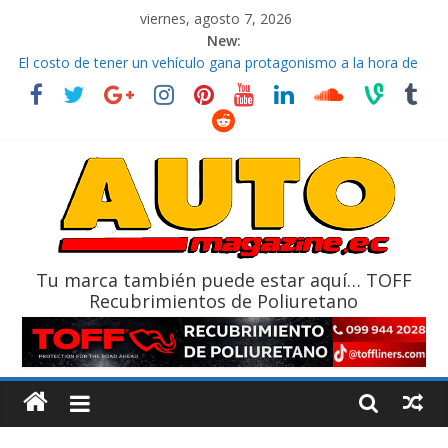
viernes, agosto 7, 2026
New:
El costo de tener un vehículo gana protagonismo a la hora de
decidir
Ultima película ‘Spider‑Man: Brand New Day’ pone en escena a
BMW
¿Qué puede pasar con tu vehículo si permanece varios días sin
usar?
La Vuelta al Ecuador 2026, edición 47ª, recorre 7 provincias en 8
días
La FEDAK recibe 12 Sinotruk Bolden para cubrir las rutas de La
Vuelta
Tu marca también puede estar aquí… TOFF
Recubrimientos de Poliuretano