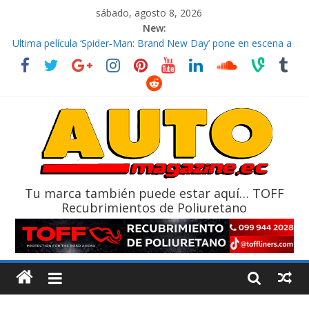
sábado, agosto 8, 2026
New:
El costo de tener un vehículo gana protagonismo a la hora de
decidir
Ultima película ‘Spider‑Man: Brand New Day’ pone en escena a
BMW
¿Qué puede pasar con tu vehículo si permanece varios días sin
usar?
La Vuelta al Ecuador 2026, edición 47ª, recorre 7 provincias en 8
días
La FEDAK recibe 12 Sinotruk Bolden para cubrir las rutas de La
Vuelta
Tu marca también puede estar aquí… TOFF
Recubrimientos de Poliuretano