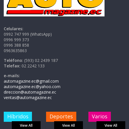
Celulares:
0992 747 999 (WhatsApp)
0996 999 373
0996 388 858
0963635863
Teléfono
: (593) 02 2439 187
Telefax:
02 2242 133
e-mails:
automagazine.ec@gmail.com
automagazine.ec@yahoo.com
direccion@automagazine.ec
ventas@automagazine.ec
Híbridos
Deportes
Varios
View All
View All
View All