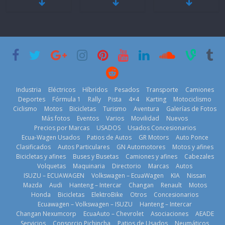
Mercado
fútbol de todo
‘Spider‑Man:
automotor
el mundo en
Brand New
nacional cierra
‘Kia OMBC
Day’ pone en
su mejor 1er
Cup’
escena a
semestre en la
BMW
6 de mayo de
historia
29 de julio de
2026
11 de julio de
2026
2026
Industria
Eléctricos
Híbridos
Pesados
Transporte
Camiones
Deportes
Fórmula 1
Rally
Pista
4×4
Karting
Motociclismo
Ciclismo
Motos
Bicicletas
Turismo
Aventura
Galerías de Fotos
Más fotos
Eventos
Varios
Movilidad
Nuevos
La Vuelta al
Precios por Marcas
USADOS
Usados Concesionarios
Ecuador 2026,
¿Qué puede
Ecua-Wagen Usados
Patios de Autos
GR Motors
Auto Ponce
BMW, Toyota,
edición 47ª,
pasar con tu
Clasificados
Autos Particulares
GN Automotores
Motos y afines
Bosch y
recorre 7
vehículo si
Bicicletas y afines
Buses y Busetas
Camiones y afines
Cabezales
Repsol
provincias en 8
permanece
Volquetas
Maquinaria
Directorio
Marcas
Autos
prueban flota
días
varios días sin
ISUZU – ECUAWAGEN
Volkswagen – EcuaWagen
KIA
Nissan
que usa
usar?
1 de agosto de
Mazda
Audi
Hanteng – Intercar
Changan
Renault
Motos
gasolina 100%
3 de agosto de
Honda
Bicicletas
ElektroBike
Otros
Concesionarios
2026
renovable
Ecuawagen – Volkswagen – ISUZU
Hanteng – Intercar
2026
25 de julio de
Changan Nexumcorp
EcuaAuto – Chevrolet
Asociaciones
AEADE
Servicios
Consorcio Pichincha
Patios de Usados
Neumáticos
2026