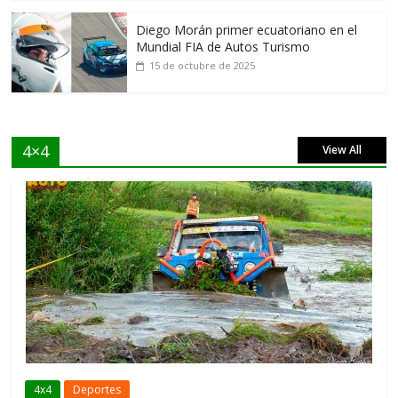
Diego Morán primer ecuatoriano en el
Mundial FIA de Autos Turismo
15 de octubre de 2025
4×4
View All
4x4
Deportes