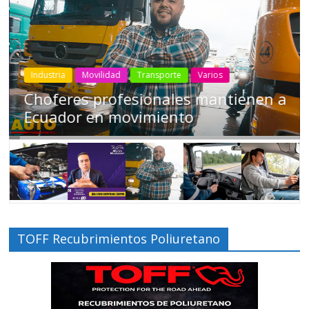
Industria
Movilidad
Transporte
Varios
Choferes profesionales mantienen a
Ecuador en movimiento
TOFF Recubrimientos Poliuretano