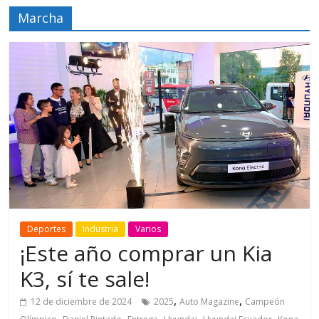
Marcha
Deportes
Industria
Varios
¡Este año comprar un Kia
K3, sí te sale!
,
,
12 de diciembre de 2024
2025
Auto Magazine
Campeón
,
,
,
,
,