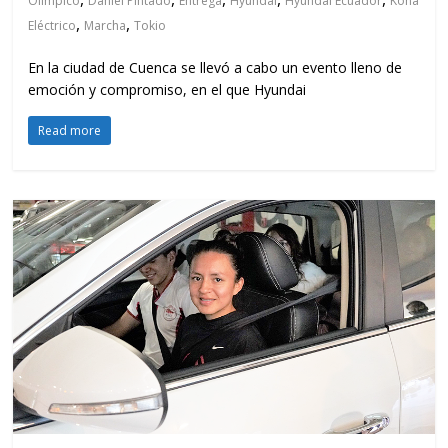
Olímpico
Daniel Pintado
Entrega
Hyundai
Hyundai Ecuador
Kona
,
,
Eléctrico
Marcha
Tokio
En la ciudad de Cuenca se llevó a cabo un evento lleno de
emoción y compromiso, en el que Hyundai
Read more