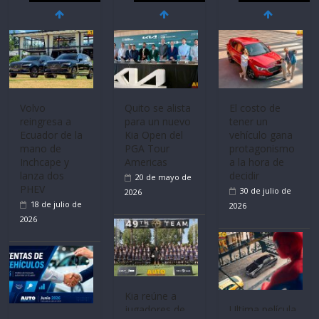
Volvo
Quito se alista
El costo de
reingresa a
para un nuevo
tener un
Ecuador de la
Kia Open del
vehículo gana
mano de
PGA Tour
protagonismo
Inchcape y
Americas
a la hora de
lanza dos
decidir
20 de mayo de
PHEV
30 de julio de
2026
18 de julio de
2026
2026
Kia reúne a
jugadores de
Ultima película