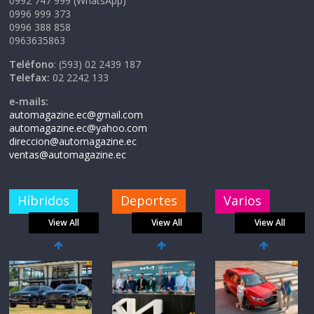
0992 747 999 (WhatsApp)
0996 999 373
0996 388 858
0963635863
Teléfono
: (593) 02 2439 187
Telefax:
02 2242 133
e-mails:
automagazine.ec@gmail.com
automagazine.ec@yahoo.com
direccion@automagazine.ec
ventas@automagazine.ec
Híbridos
Deportes
Varios
View All
View All
View All
Volvo
El costo de
reingresa a
tener un
Ecuador de la
vehículo gana
mano de
protagonismo