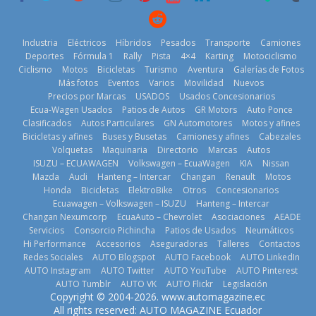
¿Qué puede
Industria
Eléctricos
Híbridos
Pesados
Transporte
Camiones
BMW, Toyota,
pasar con tu
Deportes
Fórmula 1
Rally
Pista
4×4
Karting
Motociclismo
Bosch y
vehículo si
Ciclismo
Motos
Bicicletas
Turismo
Aventura
Galerías de Fotos
Repsol
permanece
Más fotos
Eventos
Varios
Movilidad
Nuevos
prueban flota
varios días sin
Kia reúne a
Precios por Marcas
USADOS
Usados Concesionarios
que usa
usar?
jugadores de
Ecua-Wagen Usados
Patios de Autos
GR Motors
Auto Ponce
gasolina 100%
3 de agosto de
fútbol de todo
Clasificados
Autos Particulares
GN Automotores
Motos y afines
renovable
el mundo en
2026
Bicicletas y afines
Buses y Busetas
Camiones y afines
Cabezales
25 de julio de
‘Kia OMBC
Volquetas
Maquinaria
Directorio
Marcas
Autos
Cup’
2026
ISUZU – ECUAWAGEN
Volkswagen – EcuaWagen
KIA
Nissan
6 de mayo de
Mazda
Audi
Hanteng – Intercar
Changan
Renault
Motos
Honda
Bicicletas
ElektroBike
Otros
Concesionarios
2026
Ecuawagen – Volkswagen – ISUZU
Hanteng – Intercar
Changan Nexumcorp
EcuaAuto – Chevrolet
Asociaciones
AEADE
Servicios
Consorcio Pichincha
Patios de Usados
Neumáticos
La FEDAK
Hi Performance
Accesorios
Aseguradoras
Talleres
Contactos
recibe 12
Redes Sociales
AUTO Blogspot
AUTO Facebook
AUTO LinkedIn
Nuevo SUV
Sinotruk
AUTO Instagram
AUTO Twitter
AUTO YouTube
AUTO Pinterest
Honda ZR-V
Bolden para
AUTO Tumblr
AUTO VK
AUTO Flickr
Legislación
Advanced
cubrir las rutas
La Vuelta al
Copyright © 2004-2026. www.automagazine.ec
Hybrid para el
de La Vuelta
Ecuador 2026,
All rights reserved: AUTO MAGAZINE Ecuador