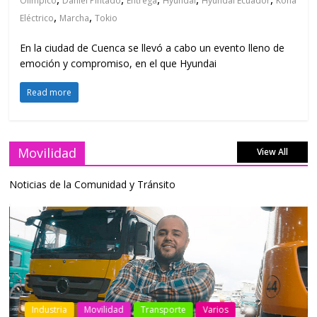
Olímpico
Daniel Pintado
Entrega
Hyundai
Hyundai Ecuador
Kona
,
,
Eléctrico
Marcha
Tokio
En la ciudad de Cuenca se llevó a cabo un evento lleno de
emoción y compromiso, en el que Hyundai
Read more
Movilidad
View All
Noticias de la Comunidad y Tránsito
Industria
Movilidad
Transporte
Varios