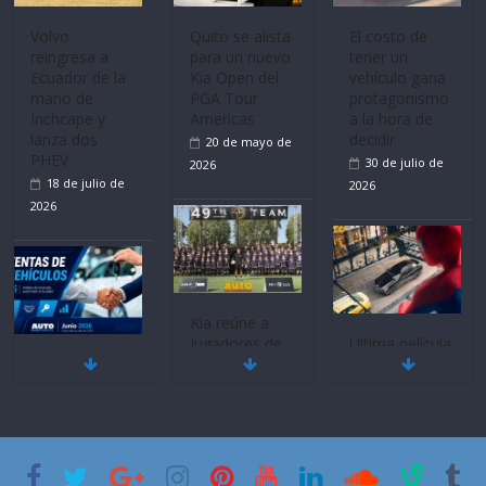
Inchcape y
a la hora de
lanza dos
decidir
La FEDAK
PHEV
30 de julio de
recibe 12
18 de julio de
Sinotruk
2026
Bolden para
2026
cubrir las rutas
de La Vuelta
31 de julio de
2026
Ultima película
Mercado
‘Spider‑Man:
automotor
Brand New
nacional cierra
Day’ pone en
su mejor 1er
escena a
semestre en la
BMW
Quito se alista
historia
29 de julio de
para un nuevo
11 de julio de
Kia Open del
2026
PGA Tour
2026
Americas
20 de mayo de
2026