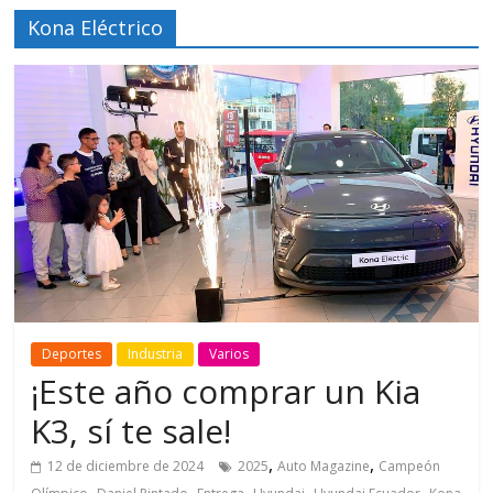
Kona Eléctrico
Deportes
Industria
Varios
¡Este año comprar un Kia
K3, sí te sale!
,
,
12 de diciembre de 2024
2025
Auto Magazine
Campeón
,
,
,
,
,