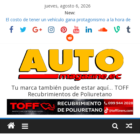
jueves, agosto 6, 2026
New:
El costo de tener un vehículo gana protagonismo a la hora de
decidir
Ultima película ‘Spider‑Man: Brand New Day’ pone en escena a
BMW
¿Qué puede pasar con tu vehículo si permanece varios días sin
usar?
La Vuelta al Ecuador 2026, edición 47ª, recorre 7 provincias en 8
días
La FEDAK recibe 12 Sinotruk Bolden para cubrir las rutas de La
Vuelta
Tu marca también puede estar aquí… TOFF
Recubrimientos de Poliuretano