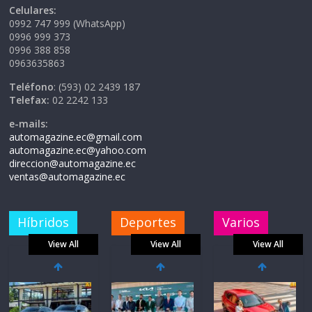
Celulares:
0992 747 999 (WhatsApp)
0996 999 373
0996 388 858
0963635863
Teléfono
: (593) 02 2439 187
Telefax:
02 2242 133
e-mails:
automagazine.ec@gmail.com
automagazine.ec@yahoo.com
direccion@automagazine.ec
ventas@automagazine.ec
Híbridos
Deportes
Varios
View All
View All
View All