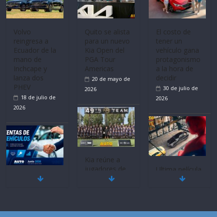
Volvo
Quito se alista
El costo de
reingresa a
para un nuevo
tener un
Ecuador de la
Kia Open del
vehículo gana
mano de
PGA Tour
protagonismo
Inchcape y
Americas
a la hora de
lanza dos
decidir
20 de mayo de
PHEV
30 de julio de
2026
18 de julio de
2026
2026
Kia reúne a
jugadores de
Ultima película
Mercado
fútbol de todo
‘Spider‑Man:
automotor
el mundo en
Brand New
nacional cierra
‘Kia OMBC
Day’ pone en
su mejor 1er
Cup’
escena a
semestre en la
BMW
6 de mayo de