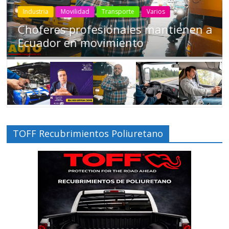
Industria
Movilidad
Transporte
Varios
Choferes profesionales mantienen a
Ecuador en movimiento
TOFF Recubrimientos Poliuretano