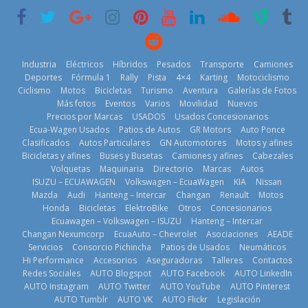
historia
29 de julio de
2026
11 de julio de
2026
2026
Industria
Eléctricos
Híbridos
Pesados
Transporte
Camiones
Deportes
Fórmula 1
Rally
Pista
4×4
Karting
Motociclismo
Ciclismo
Motos
Bicicletas
Turismo
Aventura
Galerías de Fotos
Más fotos
Eventos
Varios
Movilidad
Nuevos
La Vuelta al
Precios por Marcas
USADOS
Usados Concesionarios
Ecuador 2026,
¿Qué puede
Ecua-Wagen Usados
Patios de Autos
GR Motors
Auto Ponce
BMW, Toyota,
edición 47ª,
pasar con tu
Clasificados
Autos Particulares
GN Automotores
Motos y afines
Bosch y
recorre 7
vehículo si
Bicicletas y afines
Buses y Busetas
Camiones y afines
Cabezales
Repsol
provincias en 8
permanece
Volquetas
Maquinaria
Directorio
Marcas
Autos
prueban flota
días
varios días sin
ISUZU – ECUAWAGEN
Volkswagen – EcuaWagen
KIA
Nissan
que usa
usar?
1 de agosto de
Mazda
Audi
Hanteng – Intercar
Changan
Renault
Motos
gasolina 100%
3 de agosto de
Honda
Bicicletas
ElektroBike
Otros
Concesionarios
2026
renovable
Ecuawagen – Volkswagen – ISUZU
Hanteng – Intercar
2026
25 de julio de
Changan Nexumcorp
EcuaAuto – Chevrolet
Asociaciones
AEADE
Servicios
Consorcio Pichincha
Patios de Usados
Neumáticos
2026
Hi Performance
Accesorios
Aseguradoras
Talleres
Contactos
Redes Sociales
AUTO Blogspot
AUTO Facebook
AUTO LinkedIn
AUTO Instagram
AUTO Twitter
AUTO YouTube
AUTO Pinterest
AUTO Tumblr
AUTO VK
AUTO Flickr
Legislación