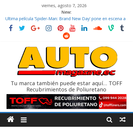
viernes, agosto 7, 2026
New:
El costo de tener un vehículo gana protagonismo a la hora de
decidir
Ultima película ‘Spider‑Man: Brand New Day’ pone en escena a
BMW
¿Qué puede pasar con tu vehículo si permanece varios días sin
usar?
La Vuelta al Ecuador 2026, edición 47ª, recorre 7 provincias en 8
días
La FEDAK recibe 12 Sinotruk Bolden para cubrir las rutas de La
Vuelta
Tu marca también puede estar aquí… TOFF
Recubrimientos de Poliuretano