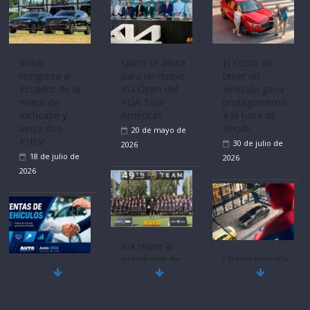
Mercado
La FEDAK
Ultima película
automotor
recibe 12
‘Spider‑Man:
nacional cierra
Sinotruk
Brand New
su mejor 1er
Bolden para
Day’ pone en
semestre en la
cubrir las rutas
escena a
historia
de La Vuelta
BMW
11 de julio de
31 de julio de
29 de julio de
2026
2026
2026
BMW, Toyota,
Quito se alista
¿Qué puede
Bosch y
para un nuevo
pasar con tu
Repsol
Kia Open del
vehículo si
prueban flota
PGA Tour
permanece