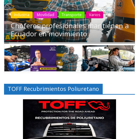
Industria
Movilidad
Transporte
Varios
Choferes profesionales mantienen a
Ecuador en movimiento
TOFF Recubrimientos Poliuretano