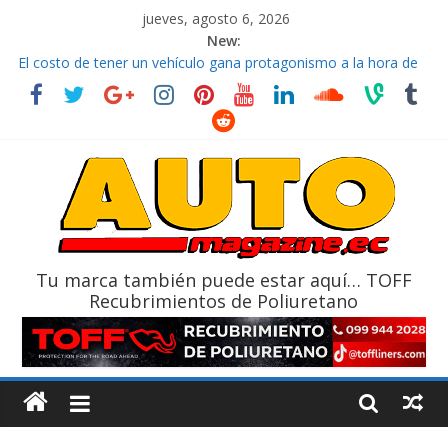
jueves, agosto 6, 2026
New:
El costo de tener un vehículo gana protagonismo a la hora de
decidir
Ultima película ‘Spider‑Man: Brand New Day’ pone en escena a
BMW
¿Qué puede pasar con tu vehículo si permanece varios días sin
usar?
La Vuelta al Ecuador 2026, edición 47ª, recorre 7 provincias en 8
días
La FEDAK recibe 12 Sinotruk Bolden para cubrir las rutas de La
Vuelta
Tu marca también puede estar aquí… TOFF
Recubrimientos de Poliuretano