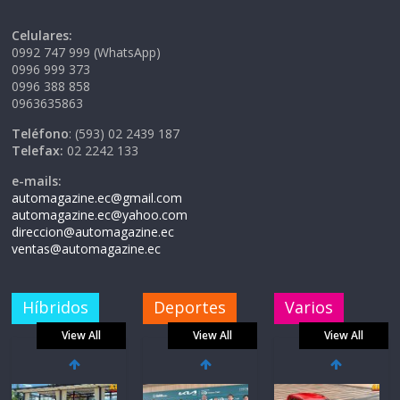
Celulares:
0992 747 999 (WhatsApp)
0996 999 373
0996 388 858
0963635863
Teléfono
: (593) 02 2439 187
Telefax:
02 2242 133
e-mails:
automagazine.ec@gmail.com
automagazine.ec@yahoo.com
direccion@automagazine.ec
ventas@automagazine.ec
Híbridos
Deportes
Varios
View All
View All
View All