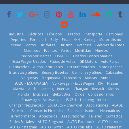
que usa
Americas
varios días sin
gasolina 100%
usar?
20 de mayo de
renovable
3 de agosto de
2026
25 de julio de
2026
2026
Industria
Eléctricos
Híbridos
Pesados
Transporte
Camiones
Deportes
Fórmula 1
Rally
Pista
4×4
Karting
Motociclismo
Ciclismo
Motos
Bicicletas
Turismo
Aventura
Galerías de Fotos
Más fotos
Eventos
Varios
Movilidad
Nuevos
Kia reúne a
Precios por Marcas
USADOS
Usados Concesionarios
jugadores de
La FEDAK
Ecua-Wagen Usados
Patios de Autos
GR Motors
Auto Ponce
Nuevo SUV
fútbol de todo
recibe 12
Clasificados
Autos Particulares
GN Automotores
Motos y afines
Honda ZR-V
el mundo en
Sinotruk
Bicicletas y afines
Buses y Busetas
Camiones y afines
Cabezales
Advanced
‘Kia OMBC
Bolden para
Volquetas
Maquinaria
Directorio
Marcas
Autos
Hybrid para el
Cup’
cubrir las rutas
ISUZU – ECUAWAGEN
Volkswagen – EcuaWagen
KIA
Nissan
mercado local
de La Vuelta
6 de mayo de
Mazda
Audi
Hanteng – Intercar
Changan
Renault
Motos
23 de julio de
31 de julio de
Honda
Bicicletas
ElektroBike
Otros
Concesionarios
2026
Ecuawagen – Volkswagen – ISUZU
Hanteng – Intercar
2026
2026
Changan Nexumcorp
EcuaAuto – Chevrolet
Asociaciones
AEADE
Servicios
Consorcio Pichincha
Patios de Usados
Neumáticos
Hi Performance
Accesorios
Aseguradoras
Talleres
Contactos
Redes Sociales
AUTO Blogspot
AUTO Facebook
AUTO LinkedIn
AUTO Instagram
AUTO Twitter
AUTO YouTube
AUTO Pinterest