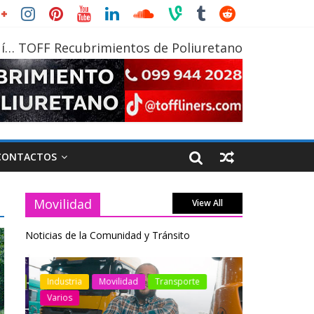
í… TOFF Recubrimientos de Poliuretano
CONTACTOS
Movilidad
View All
Noticias de la Comunidad y Tránsito
otos
Industria
Movilidad
Transporte
Industria
Varios
Varios