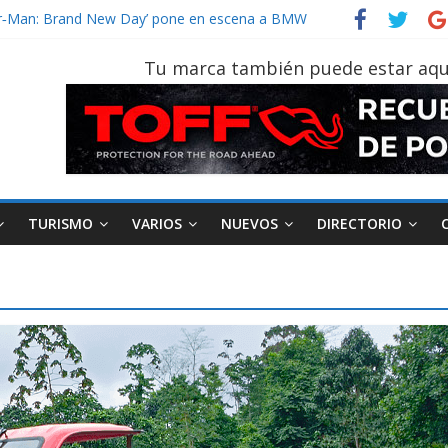
vehículo gana protagonismo a la hora de decidir
ider‑Man: Brand New Day’ pone en escena a BMW
 tu vehículo si permanece varios días sin usar?
Tu marca también puede estar aqu
2026, edición 47ª, recorre 7 provincias en 8 días
notruk Bolden para cubrir las rutas de La Vuelta
TURISMO
VARIOS
NUEVOS
DIRECTORIO
AEADE
Industria
Motociclismo
M
smo
Varios
Movilidad