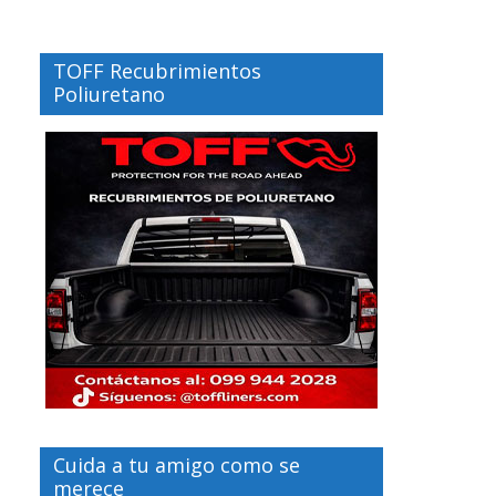
TOFF Recubrimientos
Poliuretano
Cuida a tu amigo como se
merece