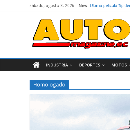
El costo de tener un 
sábado, agosto 8, 2026
New:
Ultima película ‘Sp
¿Qué puede pasar con
La Vuelta al Ecuador 
La FEDAK recibe 12 Si
INDUSTRIA
DEPORTES
MOTOS
Homologado
Industria
Movilidad
Varios
Movilidad
Turi