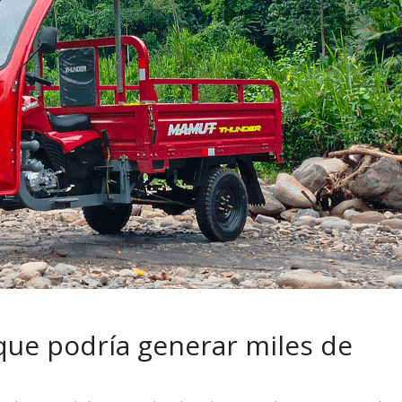
 pasar con tu
Campaña busca cambiar
 permanece
destino de los motociclis
 sin usar?
en la región
que podría generar miles de