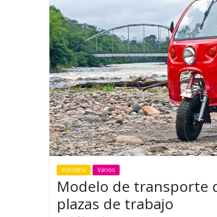
GM reafirma su
¿Qué puede
compromiso con movilidad
vehículo si
más segura y conectada
varios días
Industria
Varios
Modelo de transporte 
plazas de trabajo