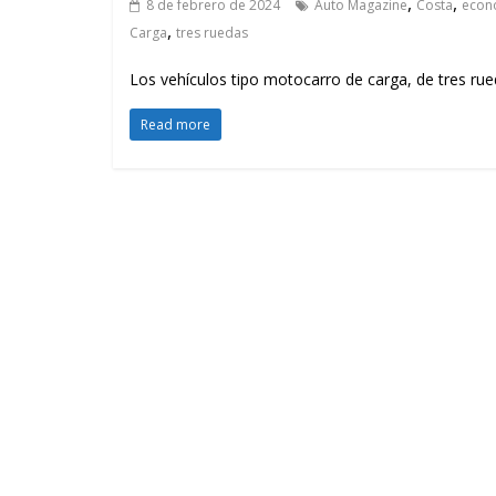
,
,
8 de febrero de 2024
Auto Magazine
Costa
econ
,
Carga
tres ruedas
Los vehículos tipo motocarro de carga, de tres ru
Read more