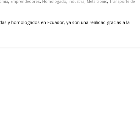
,
,
,
,
,
omía
Emprendedores
Homologado
industria
Metaltronic
Transporte de
edas y homologados en Ecuador, ya son una realidad gracias a la