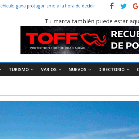
vehículo gana protagonismo a la hora de decidir
der‑Man: Brand New Day’ pone en escena a BMW
tu vehículo si permanece varios días sin usar?
Tu marca también puede estar aqu
026, edición 47ª, recorre 7 provincias en 8 días
notruk Bolden para cubrir las rutas de La Vuelta
TURISMO
VARIOS
NUEVOS
DIRECTORIO
a
Motociclismo
Motos
Industria
Movilidad
Transporte
Varios