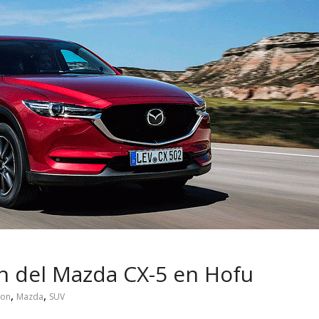
usca cambiar
Choferes profesionales
los motociclistas
mantienen a Ecuador en
n
movimiento
n del Mazda CX-5 en Hofu
,
,
¡on
Mazda
SUV