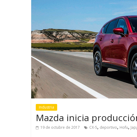
¿Qué puede pasar con tu
Campaña b
vehículo si permanece
destino de 
varios días sin usar?
en la regió
Industria
Mazda inicia producció
,
,
,
19 de octubre de 2017
CX-5
deportivo
Hofu
Jap