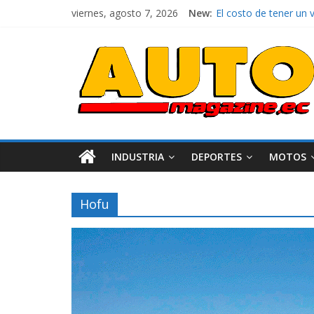
viernes, agosto 7, 2026
New:
El costo de tener un 
Ultima película ‘Spi
¿Qué puede pasar con 
La Vuelta al Ecuador 2
La FEDAK recibe 12 Si
INDUSTRIA
DEPORTES
MOTOS
Hofu
AEADE
Industri
Movilidad
Turismo
Varios
Movilidad