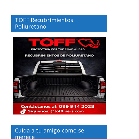
TOFF Recubrimientos
Poliuretano
Cuida a tu amigo como se
merece