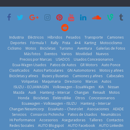
su mejor 1er
escena a
semestre en la
BMW
historia
29 de julio de
11 de julio de
2026
2026
Kia reúne a
jugadores de
Industria
Eléctricos
Híbridos
Pesados
Transporte
Camiones
fútbol de todo
Deportes
Fórmula 1
Rally
Pista
4×4
Karting
Motociclismo
el mundo en
Ciclismo
Motos
Bicicletas
Turismo
Aventura
Galerías de Fotos
‘Kia OMBC
Más fotos
Eventos
Varios
Movilidad
Nuevos
Cup’
Precios por Marcas
USADOS
Usados Concesionarios
¿Qué puede
6 de mayo de
Ecua-Wagen Usados
Patios de Autos
GR Motors
Auto Ponce
BMW, Toyota,
pasar con tu
2026
Clasificados
Autos Particulares
GN Automotores
Motos y afines
Bosch y
vehículo si
Bicicletas y afines
Buses y Busetas
Camiones y afines
Cabezales
Repsol
permanece
Volquetas
Maquinaria
Directorio
Marcas
Autos
prueban flota
varios días sin
ISUZU – ECUAWAGEN
Volkswagen – EcuaWagen
KIA
Nissan
que usa
usar?
Mazda
Audi
Hanteng – Intercar
Changan
Renault
Motos
gasolina 100%
3 de agosto de
Honda
Bicicletas
ElektroBike
Otros
Concesionarios
renovable
2026
Ecuawagen – Volkswagen – ISUZU
Hanteng – Intercar
25 de julio de
Changan Nexumcorp
EcuaAuto – Chevrolet
Asociaciones
AEADE
La Vuelta al
2026
Servicios
Consorcio Pichincha
Patios de Usados
Neumáticos
Ecuador 2026,
Hi Performance
Accesorios
Aseguradoras
Talleres
Contactos
edición 47ª,
Redes Sociales
AUTO Blogspot
AUTO Facebook
AUTO LinkedIn
recorre 7