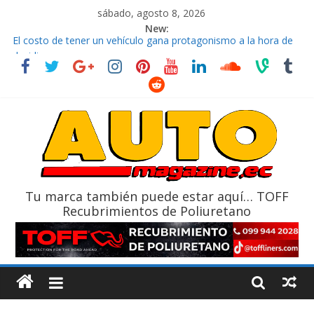
sábado, agosto 8, 2026
New:
El costo de tener un vehículo gana protagonismo a la hora de
decidir
Ultima película ‘Spider‑Man: Brand New Day’ pone en escena a
BMW
¿Qué puede pasar con tu vehículo si permanece varios días sin
usar?
La Vuelta al Ecuador 2026, edición 47ª, recorre 7 provincias en 8
días
La FEDAK recibe 12 Sinotruk Bolden para cubrir las rutas de La
Vuelta
Tu marca también puede estar aquí… TOFF
Recubrimientos de Poliuretano