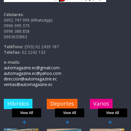
Celulares:
0992 747 999 (WhatsApp)
0996 999 373
0996 388 858
0963635863
Teléfono
: (593) 02 2439 187
Telefax:
02 2242 133
e-mails:
automagazine.ec@gmail.com
automagazine.ec@yahoo.com
direccion@automagazine.ec
ventas@automagazine.ec
Híbridos
Deportes
Varios
View All
View All
View All