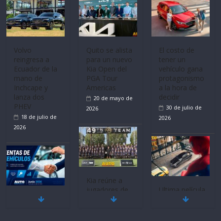
La FEDAK
recibe 12
Sinotruk
Bolden para
cubrir las rutas
de La Vuelta
Volvo
El costo de
reingresa a
tener un
31 de julio de
Ecuador de la
vehículo gana
2026
mano de
protagonismo
Inchcape y
a la hora de
lanza dos
decidir
PHEV
30 de julio de
18 de julio de
2026
2026
Quito se alista
para un nuevo
Kia Open del
PGA Tour
Americas
Ultima película
20 de mayo de
Mercado
‘Spider‑Man:
2026
automotor
Brand New
nacional cierra
Day’ pone en