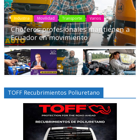
Industria
Movilidad
Transporte
Varios
Choferes profesionales mantienen a
Ecuador en movimiento
TOFF Recubrimientos Poliuretano