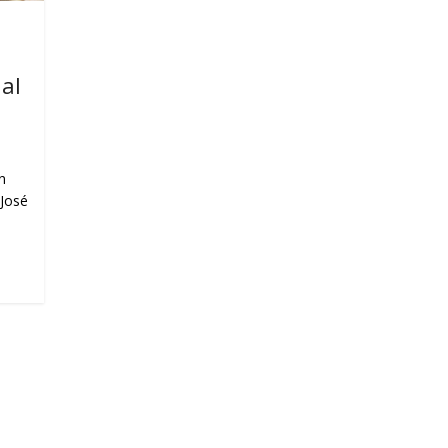
nal
n
 José