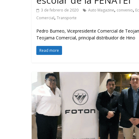
escolar de la FENATEI
GM reafirma su
¿Qué puede
,
,
compromiso con movilidad
vehículo si
3 de febrero de 2020
Auto Magazine
convenio
E
,
más segura y conectada
varios días
Comercial
Transporte
Pedro Burneo, Vicepresidente Comercial de Teojam
Teojama Comercial, principal distribuidor de Hino
Read more