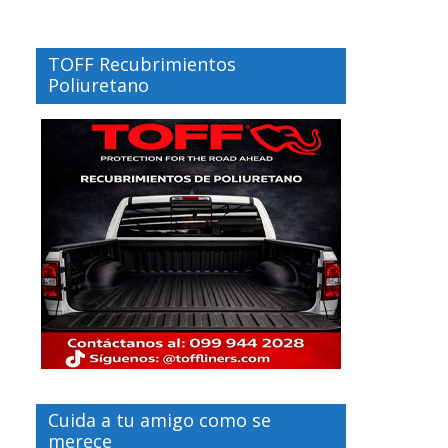
TOFF Recubrimientos
Poliuretano
Cuida a tu amigo como se
merece