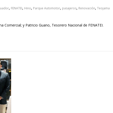
 pasar con tu
Campaña busca cambiar
,
,
,
,
,
,
 permanece
destino de los motociclis
cuador
FENATEI
Hino
Parque Automotor
pasajeros
Renovación
Teojama
 sin usar?
en la región
a Comercial; y Patricio Guano, Tesorero Nacional de FENATEI.