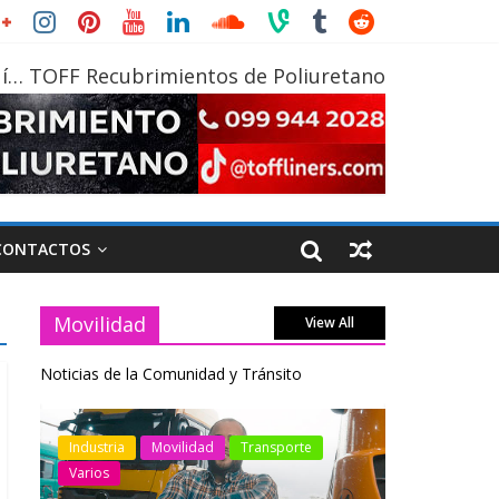
í… TOFF Recubrimientos de Poliuretano
CONTACTOS
Movilidad
View All
Noticias de la Comunidad y Tránsito
otos
Industria
Movilidad
Transporte
Industria
Varios
Varios