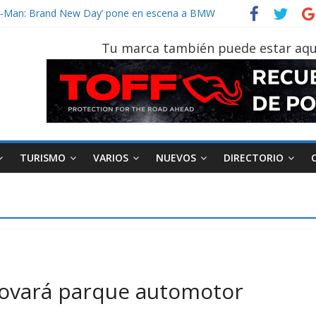
vehículo gana protagonismo a la hora de decidir
der‑Man: Brand New Day’ pone en escena a BMW
tu vehículo si permanece varios días sin usar?
Tu marca también puede estar aqu
026, edición 47ª, recorre 7 provincias en 8 días
notruk Bolden para cubrir las rutas de La Vuelta
TURISMO
VARIOS
NUEVOS
DIRECTORIO
ovará parque automotor
AEADE
Industria
Motociclismo
M
smo
Varios
Movilidad