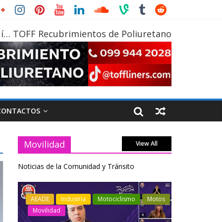
í… TOFF Recubrimientos de Poliuretano
CONTACTOS
Movilidad
View All
Noticias de la Comunidad y Tránsito
otos
Industria
Movilidad
Transporte
Industria
Varios
Varios