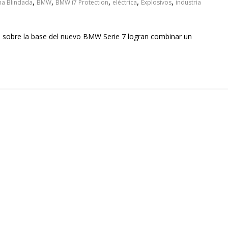
,
,
,
,
,
na Blindada
BMW
BMW i7 Protection
eléctrica
Explosivos
industria
 sobre la base del nuevo BMW Serie 7 logran combinar un