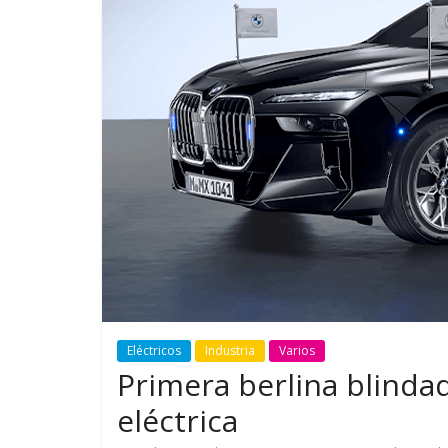
GM reafirma su
¿Qué puede
compromiso con movilidad
vehículo si
más segura y conectada
varios días
Eléctricos
Industria
Varios
Primera berlina blind
eléctrica