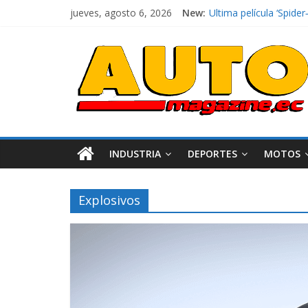
jueves, agosto 6, 2026
New:
Ultima película ‘Spi
¿Qué puede pasar con 
La Vuelta al Ecuador 2
La FEDAK recibe 12 Sin
El costo de tener un 
INDUSTRIA
DEPORTES
MOTOS
Explosivos
Industria
Movilidad
Varios
Movilidad
Turi