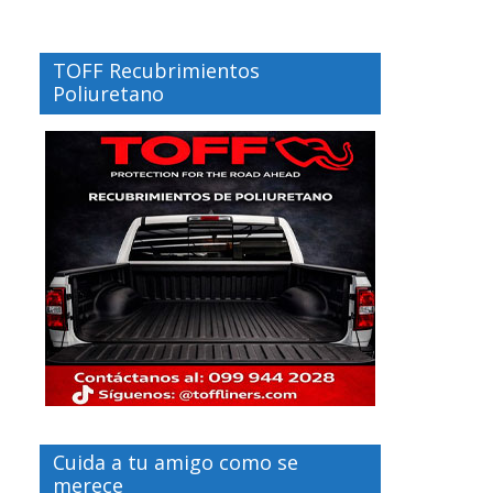
TOFF Recubrimientos
Poliuretano
Cuida a tu amigo como se
merece