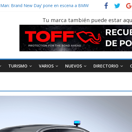
der‑Man: Brand New Day’ pone en escena a BMW
tu vehículo si permanece varios días sin usar?
026, edición 47ª, recorre 7 provincias en 8 días
Tu marca también puede estar aqu
otruk Bolden para cubrir las rutas de La Vuelta
vehículo gana protagonismo a la hora de decidir
TURISMO
VARIOS
NUEVOS
DIRECTORIO
AEADE
Industria
Motociclismo
M
smo
Varios
Movilidad