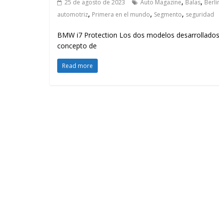
,
,
25 de agosto de 2023
Auto Magazine
Balas
Berli
,
,
,
automotriz
Primera en el mundo
Segmento
seguridad
BMW i7 Protection Los dos modelos desarrollados
concepto de
Read more