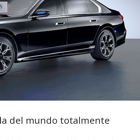
 pasar con tu
Campaña busca cambiar
 permanece
destino de los motociclis
 sin usar?
en la región
ada del mundo totalmente