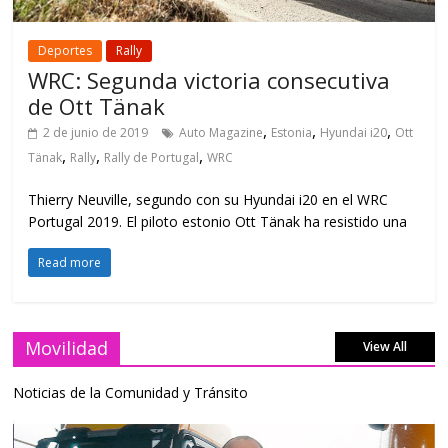
Deportes
Rally
WRC: Segunda victoria consecutiva
de Ott Tänak
,
,
,
2 de junio de 2019
Auto Magazine
Estonia
Hyundai i20
Ott
,
,
,
Tänak
Rally
Rally de Portugal
WRC
Thierry Neuville, segundo con su Hyundai i20 en el WRC
Portugal 2019. El piloto estonio Ott Tänak ha resistido una
Read more
Movilidad
View All
Noticias de la Comunidad y Tránsito