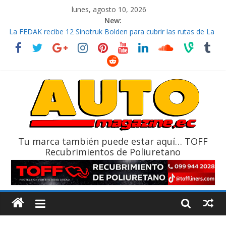
lunes, agosto 10, 2026
New:
La FEDAK recibe 12 Sinotruk Bolden para cubrir las rutas de La
Vuelta
El costo de tener un vehículo gana protagonismo a la hora de
decidir
Mercado automotor ecuatoriano creció un 28% en julio de
2026
¿Qué puede pasar con tu vehículo si permanece varios días sin
usar?
La Vuelta al Ecuador 2026, edición 47ª, recorre 7 provincias en 8
días
Tu marca también puede estar aquí… TOFF
Recubrimientos de Poliuretano