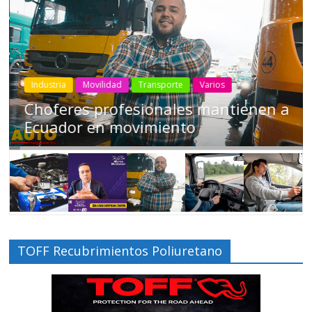
Industria
Movilidad
Transporte
Varios
Choferes profesionales mantienen a
Ecuador en movimiento
TOFF Recubrimientos Poliuretano