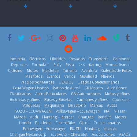
Quito se alista
¿Qué puede
Mercado
para un nuevo
pasar con tu
automotor
Kia Open del
vehículo si
ecuatoriano
PGA Tour
permanece
creció un 28%
Americas
varios días sin
en julio de
usar?
20 de mayo de
2026
3 de agosto de
2026
4 de agosto de
2026
2026
Industria
Eléctricos
Híbridos
Pesados
Transporte
Camiones
Deportes
Fórmula 1
Rally
Pista
4×4
Karting
Motociclismo
Ciclismo
Motos
Bicicletas
Turismo
Aventura
Galerías de Fotos
Más fotos
Eventos
Varios
Movilidad
Nuevos
Kia reúne a
Precios por Marcas
USADOS
Usados Concesionarios
jugadores de
La FEDAK
Ecua-Wagen Usados
Patios de Autos
GR Motors
Auto Ponce
BMW, Toyota,
fútbol de todo
recibe 12
Clasificados
Autos Particulares
GN Automotores
Motos y afines
Bosch y
el mundo en
Sinotruk
Bicicletas y afines
Buses y Busetas
Camiones y afines
Cabezales
Repsol
‘Kia OMBC
Bolden para
Volquetas
Maquinaria
Directorio
Marcas
Autos
prueban flota
Cup’
cubrir las rutas
ISUZU – ECUAWAGEN
Volkswagen – EcuaWagen
KIA
Nissan
que usa
de La Vuelta
6 de mayo de
Mazda
Audi
Hanteng – Intercar
Changan
Renault
Motos
gasolina 100%
31 de julio de
Honda
Bicicletas
ElektroBike
Otros
Concesionarios
2026
renovable
Ecuawagen – Volkswagen – ISUZU
Hanteng – Intercar
2026
25 de julio de
Changan Nexumcorp
EcuaAuto – Chevrolet
Asociaciones
AEADE