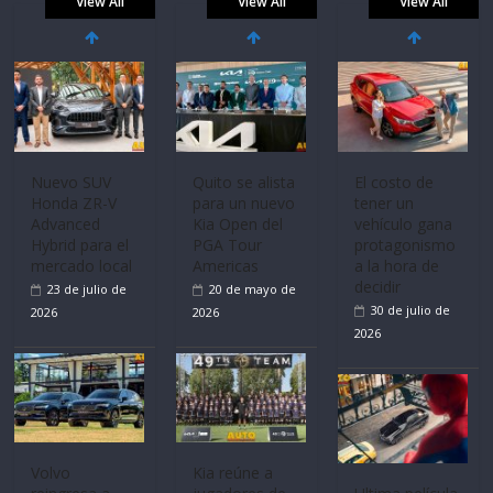
View All
View All
View All
Volvo
La FEDAK
Ultima película
reingresa a
recibe 12
‘Spider‑Man:
Ecuador de la
Sinotruk
Brand New
mano de
Bolden para
Day’ pone en
Inchcape y
cubrir las rutas
escena a
lanza dos
de La Vuelta
BMW
PHEV
31 de julio de
29 de julio de
18 de julio de
2026
2026
2026