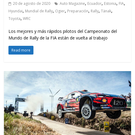
,
,
,
,
20 de agosto de 2020
Auto Magazine
Ecuador
Estonia
FIA
,
,
,
,
,
,
Hyundai
Mundial de Rally
Ogier
Preparación
Rally
Tänak
,
Toyota
WRC
Los mejores y más rápidos pilotos del Campeonato del
Mundo de Rally de la FIA están de vuelta al trabajo
Read more