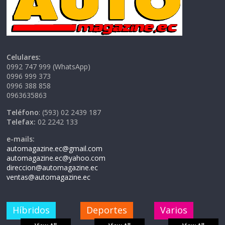
Celulares:
0992 747 999 (WhatsApp)
0996 999 373
0996 388 858
0963635863
Teléfono
: (593) 02 2439 187
Telefax:
02 2242 133
e-mails:
automagazine.ec@gmail.com
automagazine.ec@yahoo.com
direccion@automagazine.ec
ventas@automagazine.ec
Híbridos
Deportes
Varios