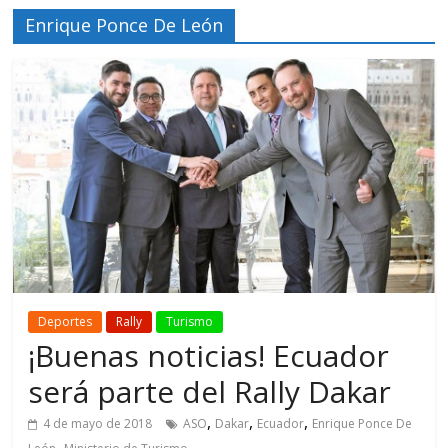
Enrique Ponce De León
Deportes
Rally
Turismo
¡Buenas noticias! Ecuador
será parte del Rally Dakar
,
,
,
4 de mayo de 2018
ASO
Dakar
Ecuador
Enrique Ponce De
,