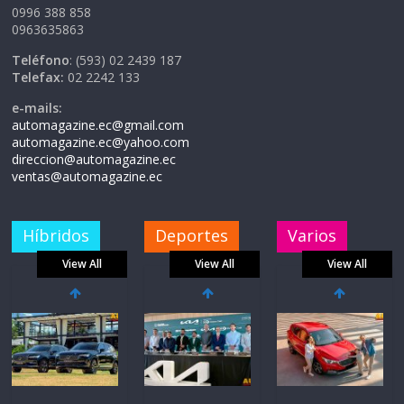
0996 388 858
0963635863
Teléfono
: (593) 02 2439 187
Telefax:
02 2242 133
e-mails:
automagazine.ec@gmail.com
automagazine.ec@yahoo.com
direccion@automagazine.ec
ventas@automagazine.ec
Híbridos
Deportes
Varios
View All
View All
View All