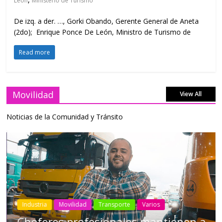
León
Ministerio de Turismo
De izq. a der. …, Gorki Obando, Gerente General de Aneta
(2do); Enrique Ponce De León, Ministro de Turismo de
Read more
Movilidad
View All
Noticias de la Comunidad y Tránsito
Industria
Movilidad
Transporte
Varios
Choferes profesionales mantienen a