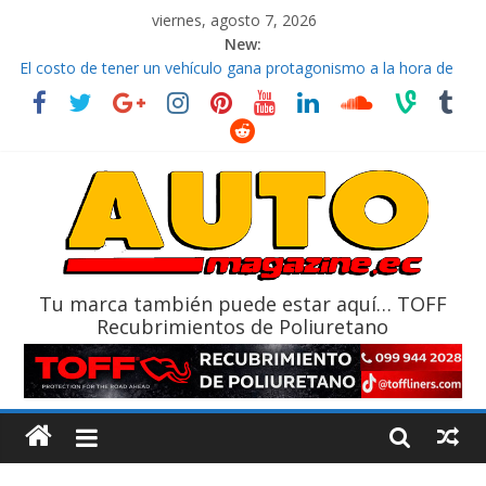
viernes, agosto 7, 2026
New:
El costo de tener un vehículo gana protagonismo a la hora de
decidir
Ultima película ‘Spider‑Man: Brand New Day’ pone en escena a
BMW
¿Qué puede pasar con tu vehículo si permanece varios días sin
usar?
La Vuelta al Ecuador 2026, edición 47ª, recorre 7 provincias en 8
días
La FEDAK recibe 12 Sinotruk Bolden para cubrir las rutas de La
Vuelta
Tu marca también puede estar aquí… TOFF
Recubrimientos de Poliuretano