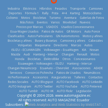
Industria
Eléctricos
Híbridos
Pesados
Transporte
Camiones
Deportes
Fórmula 1
Rally
Pista
4×4
Karting
Motociclismo
Ciclismo
Motos
Bicicletas
Turismo
Aventura
Galerías de Fotos
Más fotos
Eventos
Varios
Movilidad
Nuevos
Kia reúne a
Precios por Marcas
USADOS
Usados Concesionarios
jugadores de
La FEDAK
Ecua-Wagen Usados
Patios de Autos
GR Motors
Auto Ponce
Nuevo SUV
fútbol de todo
recibe 12
Clasificados
Autos Particulares
GN Automotores
Motos y afines
Honda ZR-V
el mundo en
Sinotruk
Bicicletas y afines
Buses y Busetas
Camiones y afines
Cabezales
Advanced
‘Kia OMBC
Bolden para
Volquetas
Maquinaria
Directorio
Marcas
Autos
Hybrid para el
Cup’
cubrir las rutas
ISUZU – ECUAWAGEN
Volkswagen – EcuaWagen
KIA
Nissan
mercado local
de La Vuelta
6 de mayo de
Mazda
Audi
Hanteng – Intercar
Changan
Renault
Motos
23 de julio de
31 de julio de
Honda
Bicicletas
ElektroBike
Otros
Concesionarios
2026
Ecuawagen – Volkswagen – ISUZU
Hanteng – Intercar
2026
2026
Changan Nexumcorp
EcuaAuto – Chevrolet
Asociaciones
AEADE
Servicios
Consorcio Pichincha
Patios de Usados
Neumáticos
Hi Performance
Accesorios
Aseguradoras
Talleres
Contactos
Redes Sociales
AUTO Blogspot
AUTO Facebook
AUTO LinkedIn
AUTO Instagram
AUTO Twitter
AUTO YouTube
AUTO Pinterest
AUTO Tumblr
AUTO VK
AUTO Flickr
Legislación
La Vuelta al
Copyright © 2004-2026. www.automagazine.ec
Volvo
Ecuador 2026,
El costo de
All rights reserved: AUTO MAGAZINE Ecuador
reingresa a
edición 47ª,
tener un
Subscribers:
.