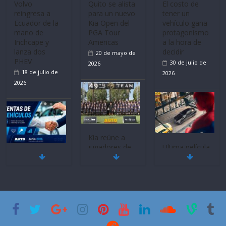
Mercado
La FEDAK
Ultima película
automotor
recibe 12
‘Spider‑Man:
nacional cierra
Sinotruk
Brand New
su mejor 1er
Bolden para
Day’ pone en
semestre en la
cubrir las rutas
escena a
historia
de La Vuelta
BMW
11 de julio de
31 de julio de
29 de julio de
2026
2026
2026
BMW, Toyota,
Quito se alista
¿Qué puede
Bosch y
para un nuevo
pasar con tu
Repsol
Kia Open del
vehículo si
prueban flota
PGA Tour
permanece
que usa
Americas
varios días sin
gasolina 100%
usar?
20 de mayo de
renovable
3 de agosto de
2026
25 de julio de
2026
2026