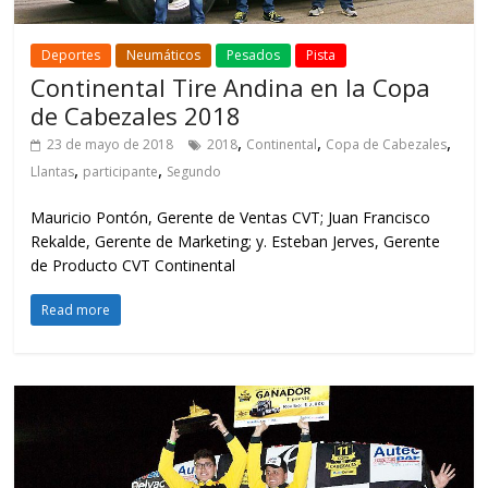
Deportes
Neumáticos
Pesados
Pista
Continental Tire Andina en la Copa
de Cabezales 2018
,
,
,
23 de mayo de 2018
2018
Continental
Copa de Cabezales
,
,
Llantas
participante
Segundo
Mauricio Pontón, Gerente de Ventas CVT; Juan Francisco
Rekalde, Gerente de Marketing; y. Esteban Jerves, Gerente
de Producto CVT Continental
Read more