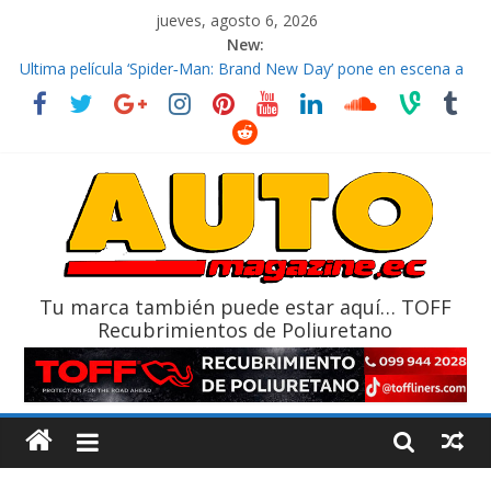
jueves, agosto 6, 2026
New:
El costo de tener un vehículo gana protagonismo a la hora de
decidir
Ultima película ‘Spider‑Man: Brand New Day’ pone en escena a
BMW
¿Qué puede pasar con tu vehículo si permanece varios días sin
usar?
La Vuelta al Ecuador 2026, edición 47ª, recorre 7 provincias en 8
días
La FEDAK recibe 12 Sinotruk Bolden para cubrir las rutas de La
Vuelta
Tu marca también puede estar aquí… TOFF
Recubrimientos de Poliuretano