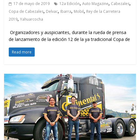
,
,
,
17 de mayo de 2019
12a Edición
Auto Magazine
Cabezales
,
,
,
,
Copa de Cabezales
Delvac
Ibarra
Mobil
Rey de la Carretera
,
2019
Yahuarcocha
Organizadores y auspiciantes, durante la rueda de prensa
de lanzamiento de la edición 12 de la ya tradicional Copa de
Read more