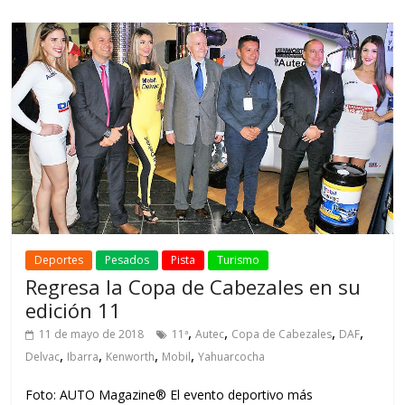
Deportes
Pesados
Pista
Turismo
Regresa la Copa de Cabezales en su
edición 11
,
,
,
,
11 de mayo de 2018
11ª
Autec
Copa de Cabezales
DAF
,
,
,
,
Delvac
Ibarra
Kenworth
Mobil
Yahuarcocha
Foto: AUTO Magazine® El evento deportivo más