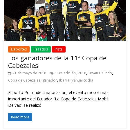
Deportes
Pesados
Pista
Los ganadores de la 11ª Copa de
Cabezales
,
,
,
21 de mayo de 2018
11ra edición
2018
Bryan Galindo
,
,
,
Copa de Cabezales
ganador
Ibarra
Yahuarcocha
El podio Por undécima ocasión, el evento motor más
importante del Ecuador “La Copa de Cabezales Mobil
Delvac” se realizó
Read more