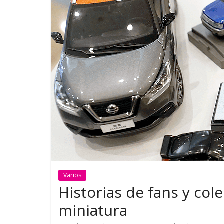
¿Qué puede pasar con tu
Campaña b
vehículo si permanece
destino de 
varios días sin usar?
en la regió
Varios
Historias de fans y col
miniatura