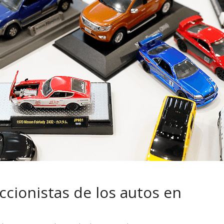
usca cambiar
Choferes profesionales
los motociclistas
mantienen a Ecuador en
n
movimiento
eccionistas de los autos en