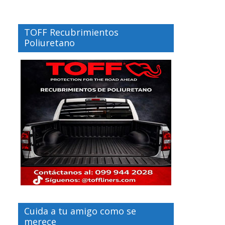
TOFF Recubrimientos
Poliuretano
Cuida a tu amigo como se
merece