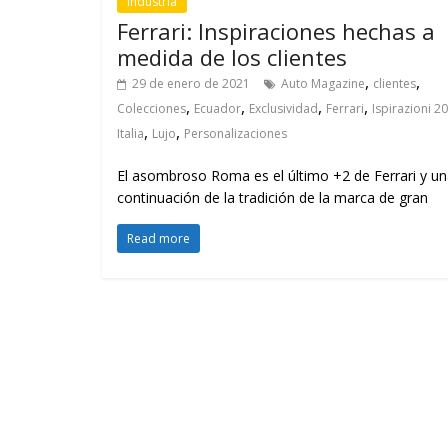
Industria
Ferrari: Inspiraciones hechas a
medida de los clientes
,
,
29 de enero de 2021
Auto Magazine
clientes
,
,
,
,
Colecciones
Ecuador
Exclusividad
Ferrari
Ispirazioni 2
,
,
Italia
Lujo
Personalizaciones
El asombroso Roma es el último +2 de Ferrari y u
continuación de la tradición de la marca de gran
Read more