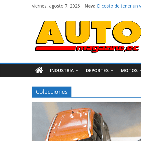
La FEDAK recibe 12 Si
viernes, agosto 7, 2026
New:
El costo de tener un 
Ultima película ‘Spi
¿Qué puede pasar con 
La Vuelta al Ecuador 2
INDUSTRIA
DEPORTES
MOTOS
Colecciones
AEADE
Industri
Movilidad
Turismo
Varios
Movilidad