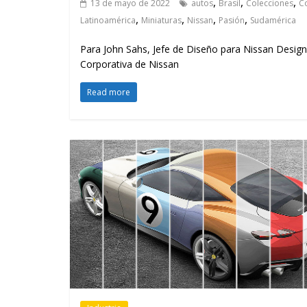
,
,
,
13 de mayo de 2022
autos
Brasil
Colecciones
Co
,
,
,
,
Latinoamérica
Miniaturas
Nissan
Pasión
Sudamérica
Para John Sahs, Jefe de Diseño para Nissan Design
Corporativa de Nissan
Read more