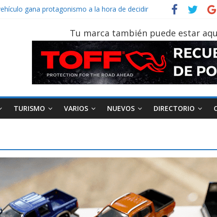
notruk Bolden para cubrir las rutas de La Vuelta
vehículo gana protagonismo a la hora de decidir
der‑Man: Brand New Day’ pone en escena a BMW
Tu marca también puede estar aqu
tu vehículo si permanece varios días sin usar?
026, edición 47ª, recorre 7 provincias en 8 días
TURISMO
VARIOS
NUEVOS
DIRECTORIO
a
Motociclismo
Motos
Industria
Movilidad
Transporte
Varios