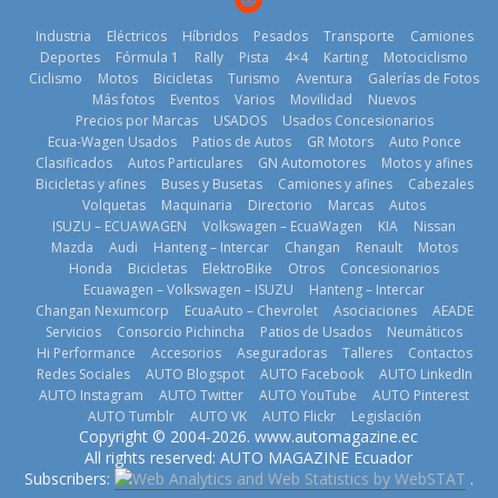
Industria
Eléctricos
Híbridos
Pesados
Transporte
Camiones
Deportes
Fórmula 1
Rally
Pista
4×4
Karting
Motociclismo
Ciclismo
Motos
Bicicletas
Turismo
Aventura
Galerías de Fotos
Más fotos
Eventos
Varios
Movilidad
Nuevos
La Vuelta al
Precios por Marcas
USADOS
Usados Concesionarios
Ecuador 2026,
¿Qué puede
Ecua-Wagen Usados
Patios de Autos
GR Motors
Auto Ponce
BMW, Toyota,
edición 47ª,
pasar con tu
Clasificados
Autos Particulares
GN Automotores
Motos y afines
Bosch y
recorre 7
vehículo si
Bicicletas y afines
Buses y Busetas
Camiones y afines
Cabezales
Repsol
provincias en 8
permanece
Volquetas
Maquinaria
Directorio
Marcas
Autos
prueban flota
días
varios días sin
ISUZU – ECUAWAGEN
Volkswagen – EcuaWagen
KIA
Nissan
que usa
usar?
1 de agosto de
Mazda
Audi
Hanteng – Intercar
Changan
Renault
Motos
gasolina 100%
3 de agosto de
Honda
Bicicletas
ElektroBike
Otros
Concesionarios
2026
renovable
Ecuawagen – Volkswagen – ISUZU
Hanteng – Intercar
2026
25 de julio de
Changan Nexumcorp
EcuaAuto – Chevrolet
Asociaciones
AEADE
Servicios
Consorcio Pichincha
Patios de Usados
Neumáticos
2026
Hi Performance
Accesorios
Aseguradoras
Talleres
Contactos
Redes Sociales
AUTO Blogspot
AUTO Facebook
AUTO LinkedIn
AUTO Instagram
AUTO Twitter
AUTO YouTube
AUTO Pinterest
AUTO Tumblr
AUTO VK
AUTO Flickr
Legislación
La FEDAK
Copyright © 2004-2026. www.automagazine.ec
recibe 12
La FEDAK
All rights reserved: AUTO MAGAZINE Ecuador
Sinotruk
recibe 12
Subscribers:
.
Nuevo SUV
Bolden para
Sinotruk