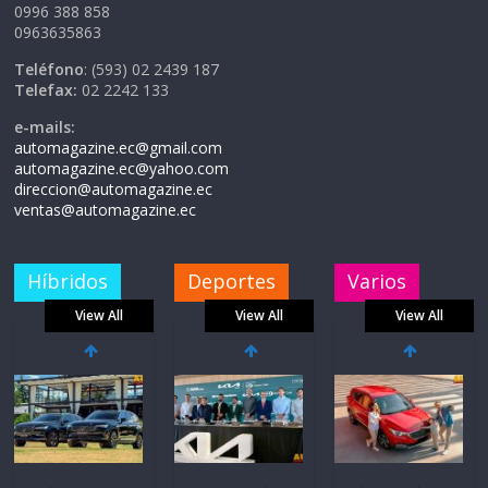
0996 388 858
0963635863
Teléfono
: (593) 02 2439 187
Telefax:
02 2242 133
e-mails:
automagazine.ec@gmail.com
automagazine.ec@yahoo.com
direccion@automagazine.ec
ventas@automagazine.ec
Híbridos
Deportes
Varios
View All
View All
View All