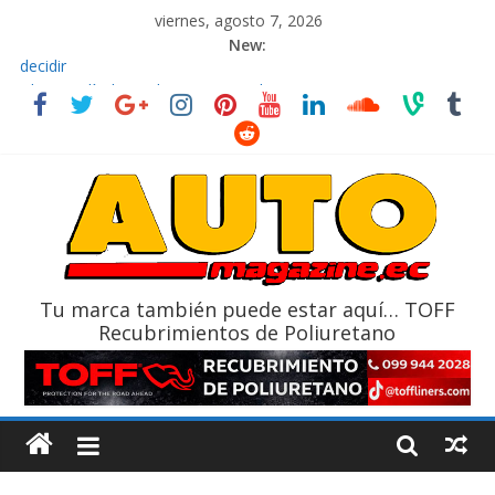
viernes, agosto 7, 2026
New:
El costo de tener un vehículo gana protagonismo a la hora de
decidir
Ultima película ‘Spider‑Man: Brand New Day’ pone en escena a
BMW
¿Qué puede pasar con tu vehículo si permanece varios días sin
usar?
La Vuelta al Ecuador 2026, edición 47ª, recorre 7 provincias en 8
días
La FEDAK recibe 12 Sinotruk Bolden para cubrir las rutas de La
Vuelta
Tu marca también puede estar aquí… TOFF
Recubrimientos de Poliuretano