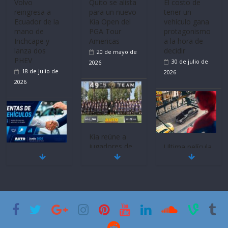
Volvo
Quito se alista
El costo de
reingresa a
para un nuevo
tener un
Ecuador de la
Kia Open del
vehículo gana
mano de
PGA Tour
protagonismo
Inchcape y
Americas
a la hora de
lanza dos
decidir
20 de mayo de
PHEV
30 de julio de
2026
18 de julio de
2026
2026
Kia reúne a
jugadores de
Ultima película
Mercado
fútbol de todo
‘Spider‑Man:
automotor
el mundo en
Brand New
nacional cierra
‘Kia OMBC
Day’ pone en
su mejor 1er
Cup’
escena a
semestre en la
BMW
6 de mayo de
historia
29 de julio de
2026
11 de julio de
2026
2026