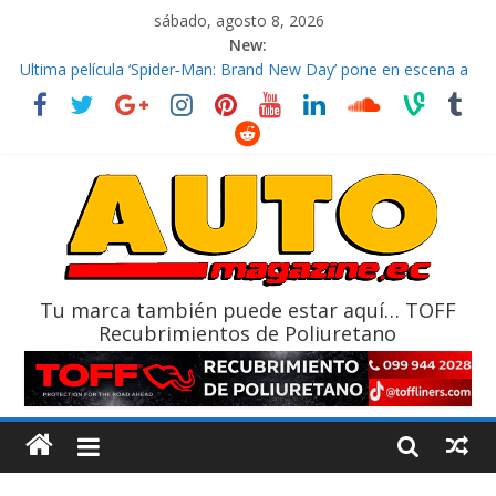
sábado, agosto 8, 2026
New:
El costo de tener un vehículo gana protagonismo a la hora de
decidir
Ultima película ‘Spider‑Man: Brand New Day’ pone en escena a
BMW
¿Qué puede pasar con tu vehículo si permanece varios días sin
usar?
La Vuelta al Ecuador 2026, edición 47ª, recorre 7 provincias en 8
días
La FEDAK recibe 12 Sinotruk Bolden para cubrir las rutas de La
Vuelta
Tu marca también puede estar aquí… TOFF
Recubrimientos de Poliuretano