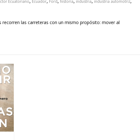
,
,
,
,
,
,
ctor Ecuatoriano
Ecuador
Ford
historia
industria
industria automotriz
s recorren las carreteras con un mismo propósito: mover al