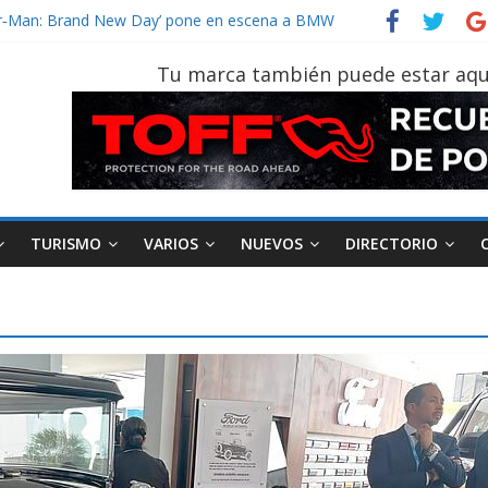
ider‑Man: Brand New Day’ pone en escena a BMW
 tu vehículo si permanece varios días sin usar?
2026, edición 47ª, recorre 7 provincias en 8 días
Tu marca también puede estar aqu
notruk Bolden para cubrir las rutas de La Vuelta
vehículo gana protagonismo a la hora de decidir
TURISMO
VARIOS
NUEVOS
DIRECTORIO
AEADE
Industria
Motociclismo
M
smo
Varios
Movilidad