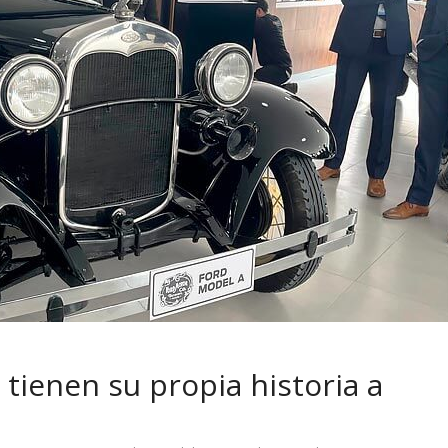
 pasar con tu
Campaña busca cambiar
 permanece
destino de los motociclis
 sin usar?
en la región
 tienen su propia historia a