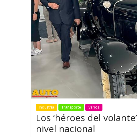
GM reafirma su
¿Qué puede
compromiso con movilidad
vehículo si
más segura y conectada
varios días
Industria
Transporte
Varios
Los ‘héroes del volante’
nivel nacional