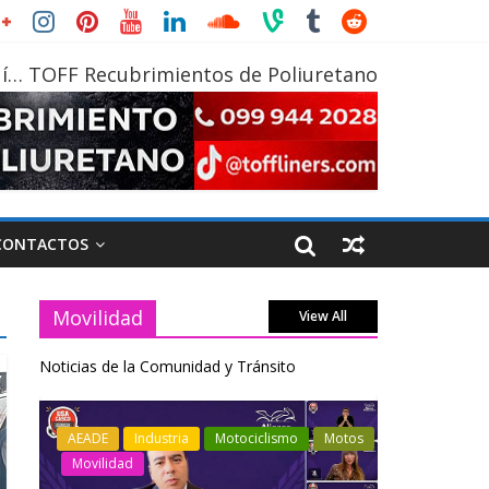
í… TOFF Recubrimientos de Poliuretano
CONTACTOS
Movilidad
View All
Noticias de la Comunidad y Tránsito
otos
Industria
Movilidad
Transporte
Industria
Varios
Varios