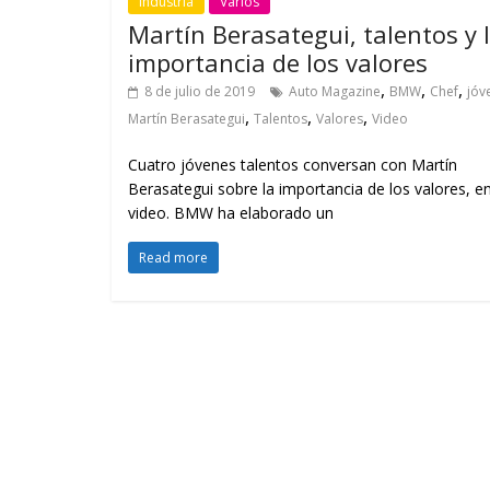
Industria
Varios
Martín Berasategui, talentos y 
importancia de los valores
,
,
,
8 de julio de 2019
Auto Magazine
BMW
Chef
jóv
,
,
,
Martín Berasategui
Talentos
Valores
Video
Cuatro jóvenes talentos conversan con Martín
Berasategui sobre la importancia de los valores, e
video. BMW ha elaborado un
Read more