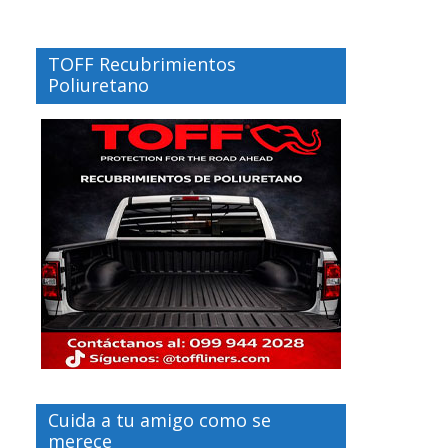
TOFF Recubrimientos
Poliuretano
Cuida a tu amigo como se
merece