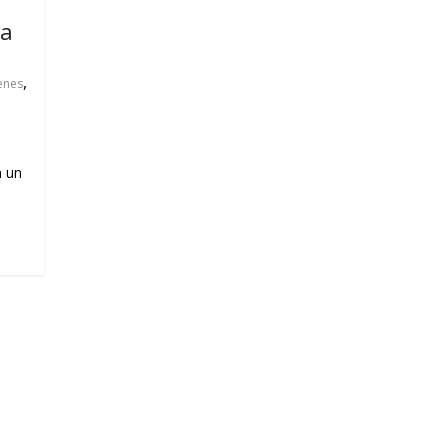
la
,
enes
n un