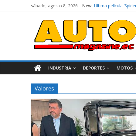
sábado, agosto 8, 2026
New:
Ultima película ‘Sp
¿Qué puede pasar con
La Vuelta al Ecuador 
La FEDAK recibe 12 Si
El costo de tener un 
INDUSTRIA
DEPORTES
MOTOS
Valores
Industria
Movilidad
Varios
Movilidad
Turi