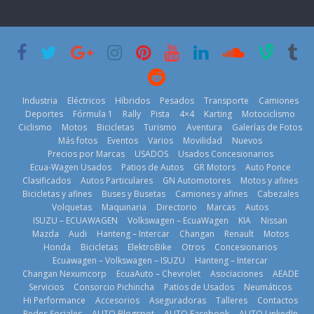
ecuatoriano
PGA Tour
permanece
creció un 28%
Americas
varios días sin
en julio de
usar?
20 de mayo de
2026
3 de agosto de
2026
4 de agosto de
2026
2026
Industria
Eléctricos
Híbridos
Pesados
Transporte
Camiones
Deportes
Fórmula 1
Rally
Pista
4×4
Karting
Motociclismo
Ciclismo
Motos
Bicicletas
Turismo
Aventura
Galerías de Fotos
Más fotos
Eventos
Varios
Movilidad
Nuevos
Kia reúne a
Precios por Marcas
USADOS
Usados Concesionarios
jugadores de
La FEDAK
Ecua-Wagen Usados
Patios de Autos
GR Motors
Auto Ponce
BMW, Toyota,
fútbol de todo
recibe 12
Clasificados
Autos Particulares
GN Automotores
Motos y afines
Bosch y
el mundo en
Sinotruk
Bicicletas y afines
Buses y Busetas
Camiones y afines
Cabezales
Repsol
‘Kia OMBC
Bolden para
Volquetas
Maquinaria
Directorio
Marcas
Autos
prueban flota
Cup’
cubrir las rutas
ISUZU – ECUAWAGEN
Volkswagen – EcuaWagen
KIA
Nissan
que usa
de La Vuelta
6 de mayo de
Mazda
Audi
Hanteng – Intercar
Changan
Renault
Motos
gasolina 100%
31 de julio de
Honda
Bicicletas
ElektroBike
Otros
Concesionarios
2026
renovable
Ecuawagen – Volkswagen – ISUZU
Hanteng – Intercar
2026
25 de julio de
Changan Nexumcorp
EcuaAuto – Chevrolet
Asociaciones
AEADE
Servicios
Consorcio Pichincha
Patios de Usados
Neumáticos
2026
Hi Performance
Accesorios
Aseguradoras
Talleres
Contactos
Redes Sociales
AUTO Blogspot
AUTO Facebook
AUTO LinkedIn