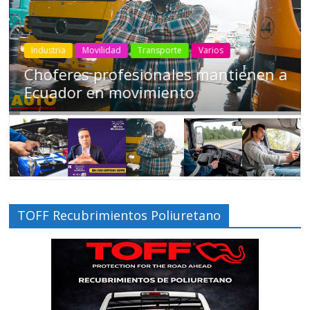
Industria
Movilidad
Transporte
Varios
Choferes profesionales mantienen a
Ecuador en movimiento
TOFF Recubrimientos Poliuretano