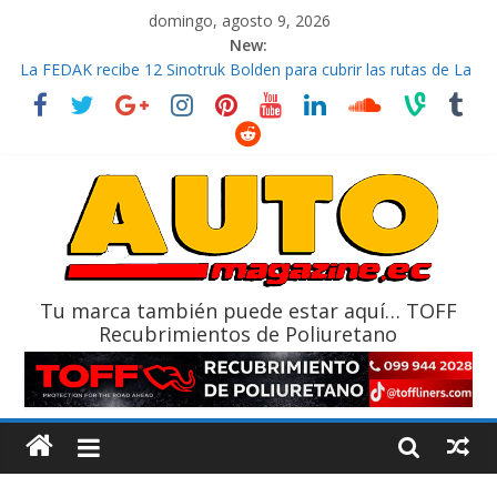
domingo, agosto 9, 2026
New:
La FEDAK recibe 12 Sinotruk Bolden para cubrir las rutas de La
Vuelta
El costo de tener un vehículo gana protagonismo a la hora de
decidir
Mercado automotor ecuatoriano creció un 28% en julio de
2026
¿Qué puede pasar con tu vehículo si permanece varios días sin
usar?
La Vuelta al Ecuador 2026, edición 47ª, recorre 7 provincias en 8
días
Tu marca también puede estar aquí… TOFF
Recubrimientos de Poliuretano