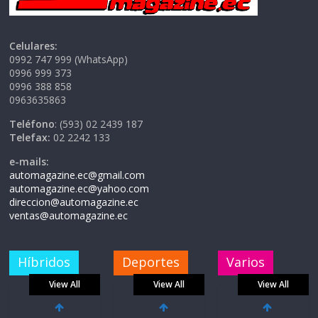
Celulares:
0992 747 999 (WhatsApp)
0996 999 373
0996 388 858
0963635863
Teléfono
: (593) 02 2439 187
Telefax:
02 2242 133
e-mails:
automagazine.ec@gmail.com
automagazine.ec@yahoo.com
direccion@automagazine.ec
ventas@automagazine.ec
Híbridos
Deportes
Varios
View All
View All
View All