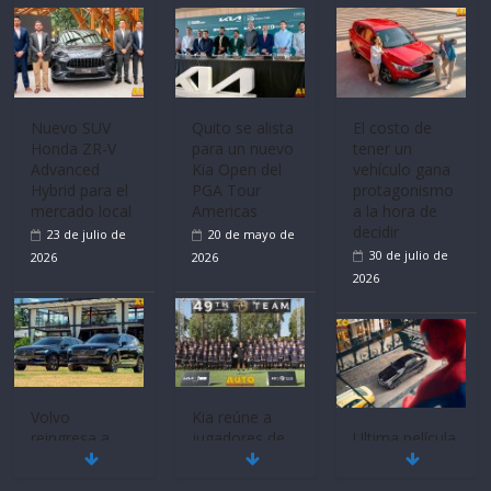
Volvo
La FEDAK
Ultima película
reingresa a
recibe 12
‘Spider‑Man:
Ecuador de la
Sinotruk
Brand New
mano de
Bolden para
Day’ pone en
Inchcape y
cubrir las rutas
escena a
lanza dos
de La Vuelta
BMW
PHEV
31 de julio de
29 de julio de
18 de julio de
2026
2026
2026
Quito se alista
¿Qué puede
Mercado
para un nuevo
pasar con tu
automotor
Kia Open del
vehículo si