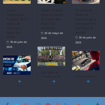
Volvo
Quito se alista
El costo de
reingresa a
para un nuevo
tener un
Ecuador de la
Kia Open del
vehículo gana
mano de
PGA Tour
protagonismo
Inchcape y
Americas
a la hora de
lanza dos
decidir
20 de mayo de
PHEV
30 de julio de
2026
18 de julio de
2026
2026
Kia reúne a
jugadores de
Ultima película
Mercado
fútbol de todo
‘Spider‑Man:
automotor
el mundo en
Brand New
nacional cierra
‘Kia OMBC
Day’ pone en
su mejor 1er
Cup’
escena a
semestre en la
BMW
6 de mayo de
historia
29 de julio de
2026