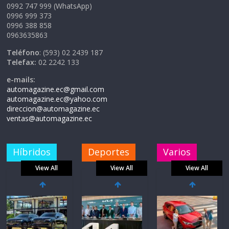
0992 747 999 (WhatsApp)
0996 999 373
0996 388 858
0963635863
Teléfono
: (593) 02 2439 187
Telefax:
02 2242 133
e-mails:
automagazine.ec@gmail.com
automagazine.ec@yahoo.com
direccion@automagazine.ec
ventas@automagazine.ec
Híbridos
Deportes
Varios
View All
View All
View All