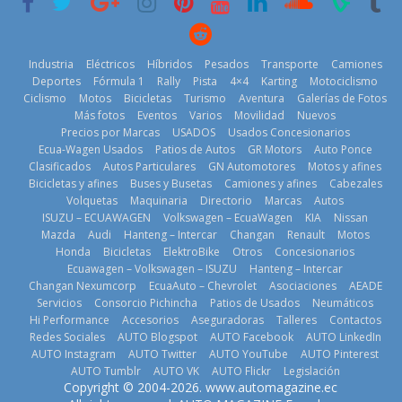
11 de julio de
2026
2026
Industria
Eléctricos
Híbridos
Pesados
Transporte
Camiones
Deportes
Fórmula 1
Rally
Pista
4×4
Karting
Motociclismo
Ciclismo
Motos
Bicicletas
Turismo
Aventura
Galerías de Fotos
Más fotos
Eventos
Varios
Movilidad
Nuevos
La Vuelta al
Precios por Marcas
USADOS
Usados Concesionarios
Ecuador 2026,
¿Qué puede
Ecua-Wagen Usados
Patios de Autos
GR Motors
Auto Ponce
BMW, Toyota,
edición 47ª,
pasar con tu
Clasificados
Autos Particulares
GN Automotores
Motos y afines
Bosch y
recorre 7
vehículo si
Bicicletas y afines
Buses y Busetas
Camiones y afines
Cabezales
Repsol
provincias en 8
permanece
Volquetas
Maquinaria
Directorio
Marcas
Autos
prueban flota
días
varios días sin
ISUZU – ECUAWAGEN
Volkswagen – EcuaWagen
KIA
Nissan
que usa
usar?
1 de agosto de
Mazda
Audi
Hanteng – Intercar
Changan
Renault
Motos
gasolina 100%
3 de agosto de
Honda
Bicicletas
ElektroBike
Otros
Concesionarios
2026
renovable
Ecuawagen – Volkswagen – ISUZU
Hanteng – Intercar
2026
25 de julio de
Changan Nexumcorp
EcuaAuto – Chevrolet
Asociaciones
AEADE
Servicios
Consorcio Pichincha
Patios de Usados
Neumáticos
2026
Hi Performance
Accesorios
Aseguradoras
Talleres
Contactos
Redes Sociales
AUTO Blogspot
AUTO Facebook
AUTO LinkedIn
AUTO Instagram
AUTO Twitter
AUTO YouTube
AUTO Pinterest
AUTO Tumblr
AUTO VK
AUTO Flickr
Legislación
La FEDAK
Copyright © 2004-2026. www.automagazine.ec
recibe 12
La FEDAK