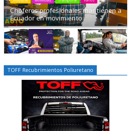
Industria
Movilidad
Transporte
Varios
Choferes profesionales mantienen a
Ecuador en movimiento
TOFF Recubrimientos Poliuretano