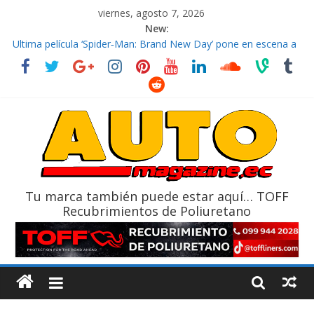
viernes, agosto 7, 2026
New:
El costo de tener un vehículo gana protagonismo a la hora de
decidir
Ultima película ‘Spider‑Man: Brand New Day’ pone en escena a
BMW
¿Qué puede pasar con tu vehículo si permanece varios días sin
usar?
La Vuelta al Ecuador 2026, edición 47ª, recorre 7 provincias en 8
días
La FEDAK recibe 12 Sinotruk Bolden para cubrir las rutas de La
Vuelta
Tu marca también puede estar aquí… TOFF
Recubrimientos de Poliuretano