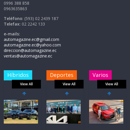
0996 388 858
0963635863
Teléfono
: (593) 02 2439 187
Telefax:
02 2242 133
e-mails:
automagazine.ec@gmail.com
automagazine.ec@yahoo.com
direccion@automagazine.ec
ventas@automagazine.ec
Híbridos
Deportes
Varios
View All
View All
View All