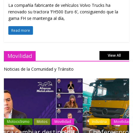
La compañía fabricante de vehículos Volvo Trucks ha
renovado su tractora ‘FH500 Euro 6’, consiguiendo que la
gama FH se mantenga al día,
Read more
Movilidad
View All
Noticias de la Comunidad y Tránsito
Industria
Movilidad
Transporte
Varios
Choferes profesionales mantienen a