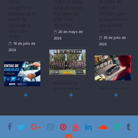
Volvo
Quito se alista
El costo de
reingresa a
para un nuevo
tener un
Ecuador de la
Kia Open del
vehículo gana
mano de
PGA Tour
protagonismo
Inchcape y
Americas
a la hora de
lanza dos
decidir
20 de mayo de
PHEV
30 de julio de
2026
18 de julio de
2026
2026
Kia reúne a
jugadores de
Ultima película
Mercado
fútbol de todo
‘Spider‑Man:
automotor
el mundo en
Brand New
nacional cierra
‘Kia OMBC
Day’ pone en
su mejor 1er
Cup’
escena a
semestre en la
BMW
6 de mayo de
historia
29 de julio de
2026
11 de julio de
2026
2026