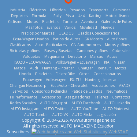
Industria
Eléctricos
Híbridos
Pesados
Transporte
Camiones
Deportes
Fórmula 1
Rally
Pista
4×4
Karting
Motociclismo
Ciclismo
Motos
Bicicletas
Turismo
Aventura
Galerías de Fotos
Más fotos
Eventos
Varios
Movilidad
Nuevos
La Vuelta al
Precios por Marcas
USADOS
Usados Concesionarios
Ecuador 2026,
¿Qué puede
Ecua-Wagen Usados
Patios de Autos
GR Motors
Auto Ponce
BMW, Toyota,
edición 47ª,
pasar con tu
Clasificados
Autos Particulares
GN Automotores
Motos y afines
Bosch y
recorre 7
vehículo si
Bicicletas y afines
Buses y Busetas
Camiones y afines
Cabezales
Repsol
provincias en 8
permanece
Volquetas
Maquinaria
Directorio
Marcas
Autos
prueban flota
días
varios días sin
ISUZU – ECUAWAGEN
Volkswagen – EcuaWagen
KIA
Nissan
que usa
usar?
1 de agosto de
Mazda
Audi
Hanteng – Intercar
Changan
Renault
Motos
gasolina 100%
3 de agosto de
Honda
Bicicletas
ElektroBike
Otros
Concesionarios
2026
renovable
Ecuawagen – Volkswagen – ISUZU
Hanteng – Intercar
2026
25 de julio de
Changan Nexumcorp
EcuaAuto – Chevrolet
Asociaciones
AEADE
Servicios
Consorcio Pichincha
Patios de Usados
Neumáticos
2026
Hi Performance
Accesorios
Aseguradoras
Talleres
Contactos
Redes Sociales
AUTO Blogspot
AUTO Facebook
AUTO LinkedIn
AUTO Instagram
AUTO Twitter
AUTO YouTube
AUTO Pinterest
AUTO Tumblr
AUTO VK
AUTO Flickr
Legislación
La FEDAK
Copyright © 2004-2026. www.automagazine.ec
recibe 12
La FEDAK
All rights reserved: AUTO MAGAZINE Ecuador
Sinotruk
recibe 12
Subscribers:
.
Nuevo SUV
Bolden para
Sinotruk