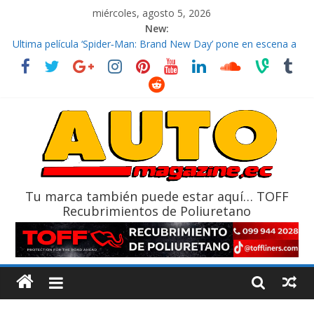
miércoles, agosto 5, 2026
New:
El costo de tener un vehículo gana protagonismo a la hora de
decidir
Ultima película ‘Spider‑Man: Brand New Day’ pone en escena a
BMW
¿Qué puede pasar con tu vehículo si permanece varios días sin
usar?
La Vuelta al Ecuador 2026, edición 47ª, recorre 7 provincias en 8
días
La FEDAK recibe 12 Sinotruk Bolden para cubrir las rutas de La
Vuelta
Tu marca también puede estar aquí… TOFF
Recubrimientos de Poliuretano