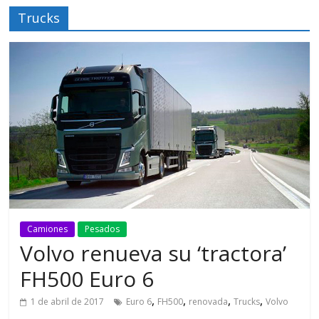
Trucks
Camiones
Pesados
Volvo renueva su ‘tractora’
FH500 Euro 6
,
,
,
,
1 de abril de 2017
Euro 6
FH500
renovada
Trucks
Volvo