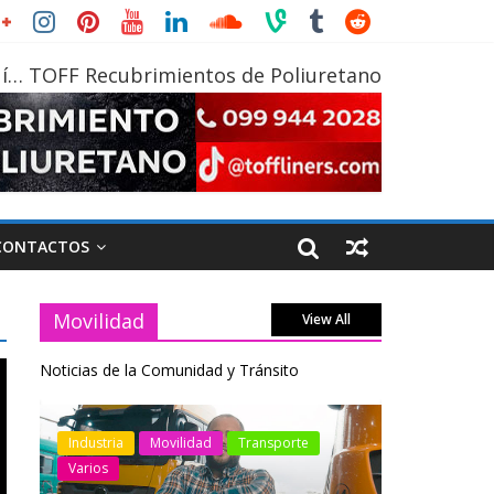
í… TOFF Recubrimientos de Poliuretano
CONTACTOS
Movilidad
View All
Noticias de la Comunidad y Tránsito
otos
Industria
Movilidad
Transporte
Industria
Varios
Varios