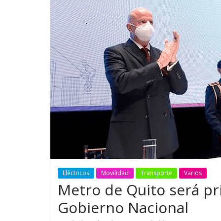
GM reafirma su
¿Qué puede
compromiso con movilidad
vehículo si
más segura y conectada
varios días
Eléctricos
Movilidad
Transporte
Varios
Metro de Quito será pri
Gobierno Nacional