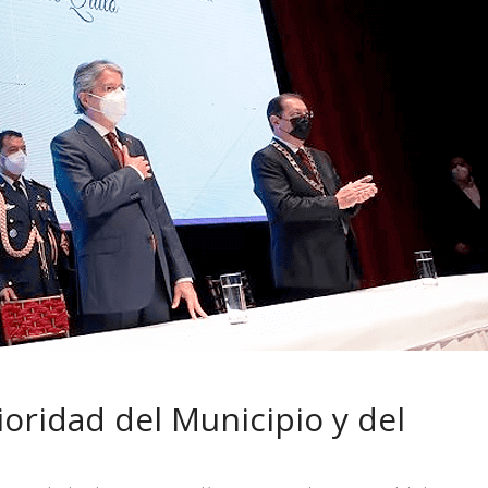
 pasar con tu
Campaña busca cambiar
 permanece
destino de los motociclis
 sin usar?
en la región
oridad del Municipio y del