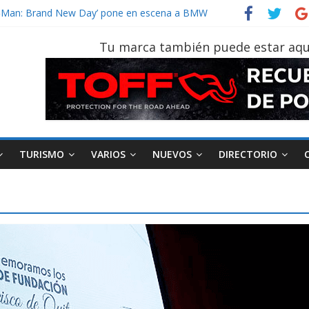
vehículo gana protagonismo a la hora de decidir
der‑Man: Brand New Day’ pone en escena a BMW
tu vehículo si permanece varios días sin usar?
Tu marca también puede estar aqu
026, edición 47ª, recorre 7 provincias en 8 días
otruk Bolden para cubrir las rutas de La Vuelta
TURISMO
VARIOS
NUEVOS
DIRECTORIO
AEADE
Industria
Motociclismo
M
smo
Varios
Movilidad