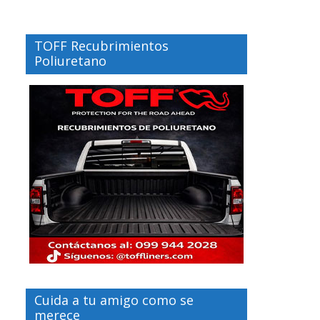
TOFF Recubrimientos
Poliuretano
Cuida a tu amigo como se
merece