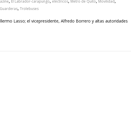
,
,
,
,
,
azine
El Labrador-carapungo
eléctricos
Metro de Quito
Movilidad
,
 Guarderas
Trolebuses
illermo Lasso; el vicepresidente, Alfredo Borrero y altas autoridades