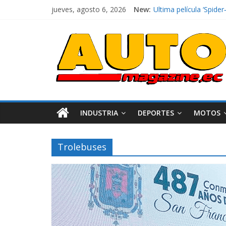
jueves, agosto 6, 2026
New:
El costo de tener un 
Ultima película ‘Spi
¿Qué puede pasar con 
La Vuelta al Ecuador 2
La FEDAK recibe 12 Sin
INDUSTRIA
DEPORTES
MOTOS
Trolebuses
Industria
Movilidad
Varios
Movilidad
Turi