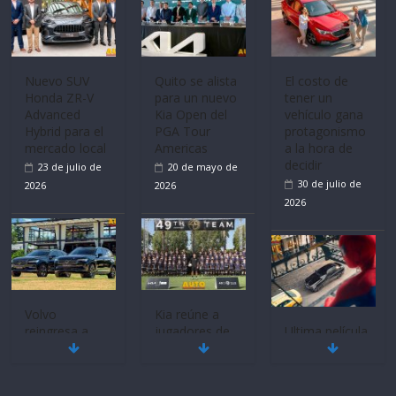
Volvo
La FEDAK
Ultima película
reingresa a
recibe 12
‘Spider‑Man:
Ecuador de la
Sinotruk
Brand New
mano de
Bolden para
Day’ pone en
Inchcape y
cubrir las rutas
escena a
lanza dos
de La Vuelta
BMW
PHEV
31 de julio de
29 de julio de
18 de julio de
2026
2026
2026
Quito se alista
¿Qué puede
Mercado
para un nuevo
pasar con tu
automotor
Kia Open del
vehículo si
ecuatoriano
PGA Tour
permanece