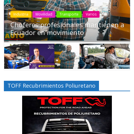
Industria
Movilidad
Transporte
Varios
Choferes profesionales mantienen a
Ecuador en movimiento
TOFF Recubrimientos Poliuretano