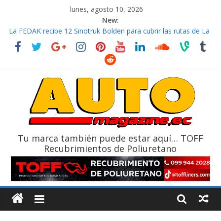
lunes, agosto 10, 2026
New:
La FEDAK recibe 12 Sinotruk Bolden para cubrir las rutas de La
Vuelta
El costo de tener un vehículo gana protagonismo a la hora de
decidir
Mercado automotor ecuatoriano creció un 28% en julio de
2026
¿Qué puede pasar con tu vehículo si permanece varios días sin
usar?
La Vuelta al Ecuador 2026, edición 47ª, recorre 7 provincias en 8
días
Tu marca también puede estar aquí… TOFF
Recubrimientos de Poliuretano