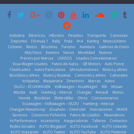
creció un 28%
Americas
varios días sin
en julio de
usar?
20 de mayo de
2026
3 de agosto de
2026
4 de agosto de
2026
2026
Industria
Eléctricos
Híbridos
Pesados
Transporte
Camiones
Deportes
Fórmula 1
Rally
Pista
4×4
Karting
Motociclismo
Ciclismo
Motos
Bicicletas
Turismo
Aventura
Galerías de Fotos
Más fotos
Eventos
Varios
Movilidad
Nuevos
Kia reúne a
Precios por Marcas
USADOS
Usados Concesionarios
jugadores de
La FEDAK
Ecua-Wagen Usados
Patios de Autos
GR Motors
Auto Ponce
BMW, Toyota,
fútbol de todo
recibe 12
Clasificados
Autos Particulares
GN Automotores
Motos y afines
Bosch y
el mundo en
Sinotruk
Bicicletas y afines
Buses y Busetas
Camiones y afines
Cabezales
Repsol
‘Kia OMBC
Bolden para
Volquetas
Maquinaria
Directorio
Marcas
Autos
prueban flota
Cup’
cubrir las rutas
ISUZU – ECUAWAGEN
Volkswagen – EcuaWagen
KIA
Nissan
que usa
de La Vuelta
6 de mayo de
Mazda
Audi
Hanteng – Intercar
Changan
Renault
Motos
gasolina 100%
31 de julio de
Honda
Bicicletas
ElektroBike
Otros
Concesionarios
2026
renovable
Ecuawagen – Volkswagen – ISUZU
Hanteng – Intercar
2026
25 de julio de
Changan Nexumcorp
EcuaAuto – Chevrolet
Asociaciones
AEADE
Servicios
Consorcio Pichincha
Patios de Usados
Neumáticos
2026
Hi Performance
Accesorios
Aseguradoras
Talleres
Contactos
Redes Sociales
AUTO Blogspot
AUTO Facebook
AUTO LinkedIn
AUTO Instagram
AUTO Twitter
AUTO YouTube
AUTO Pinterest