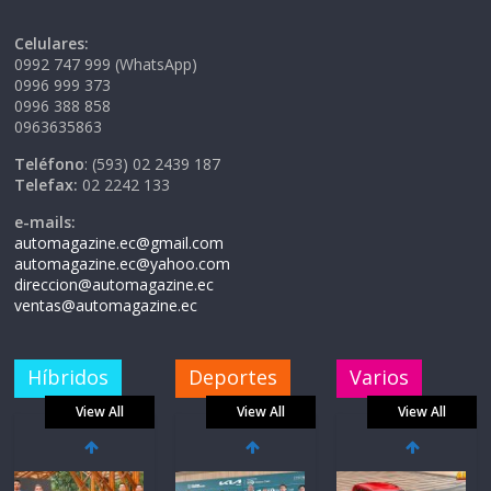
Celulares:
0992 747 999 (WhatsApp)
0996 999 373
0996 388 858
0963635863
Teléfono
: (593) 02 2439 187
Telefax:
02 2242 133
e-mails:
automagazine.ec@gmail.com
automagazine.ec@yahoo.com
direccion@automagazine.ec
ventas@automagazine.ec
Híbridos
Deportes
Varios
View All
View All
View All