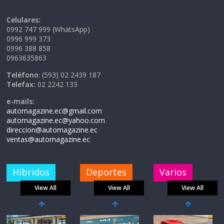
Celulares:
0992 747 999 (WhatsApp)
0996 999 373
0996 388 858
0963635863
Teléfono
: (593) 02 2439 187
Telefax:
02 2242 133
e-mails:
automagazine.ec@gmail.com
automagazine.ec@yahoo.com
direccion@automagazine.ec
ventas@automagazine.ec
Híbridos
Deportes
Varios
View All
View All
View All