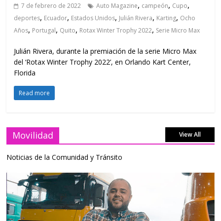
,
,
,
7 de febrero de 2022
Auto Magazine
campeón
Cupo
,
,
,
,
,
deportes
Ecuador
Estados Unidos
Julián Rivera
Karting
Ocho
,
,
,
,
Años
Portugal
Quito
Rotax Winter Trophy 2022
Serie Micro Max
Julián Rivera, durante la premiación de la serie Micro Max
del ‘Rotax Winter Trophy 2022’, en Orlando Kart Center,
Florida
Read more
Movilidad
View All
Noticias de la Comunidad y Tránsito