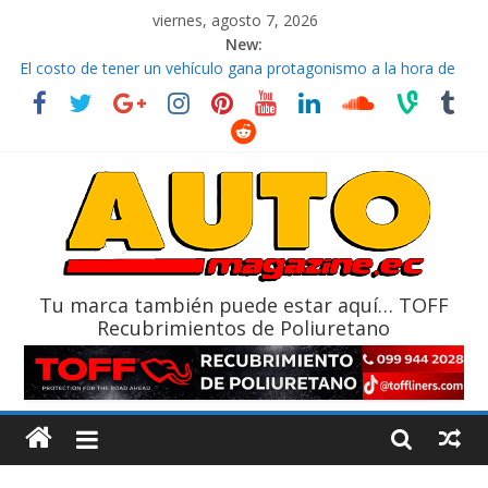
viernes, agosto 7, 2026
New:
El costo de tener un vehículo gana protagonismo a la hora de
decidir
Ultima película ‘Spider‑Man: Brand New Day’ pone en escena a
BMW
¿Qué puede pasar con tu vehículo si permanece varios días sin
usar?
La Vuelta al Ecuador 2026, edición 47ª, recorre 7 provincias en 8
días
La FEDAK recibe 12 Sinotruk Bolden para cubrir las rutas de La
Vuelta
Tu marca también puede estar aquí… TOFF
Recubrimientos de Poliuretano