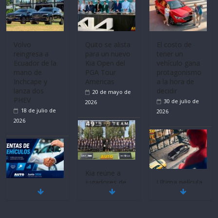
Mercado
La FEDAK
Ultima película
automotor
recibe 12
‘Spider‑Man:
nacional cierra
Sinotruk
Brand New
su mejor 1er
Bolden para
Day’ pone en
semestre en la
cubrir las rutas
escena a
historia
de La Vuelta
BMW
11 de julio de
31 de julio de
29 de julio de
2026
2026
2026
BMW, Toyota,
Quito se alista
¿Qué puede
Bosch y
para un nuevo
pasar con tu
Repsol
Kia Open del
vehículo si
prueban flota
PGA Tour
permanece