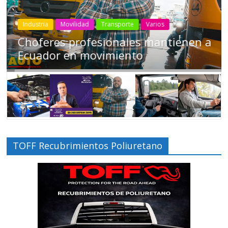
Industria
Movilidad
Transporte
Varios
Choferes profesionales mantienen a
Ecuador en movimiento
TOFF Recubrimientos Poliuretano