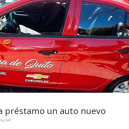
 pasar con tu
Campaña busca cambiar
 permanece
destino de los motociclis
 sin usar?
en la región
 a préstamo un auto nuevo
,
to
Sail