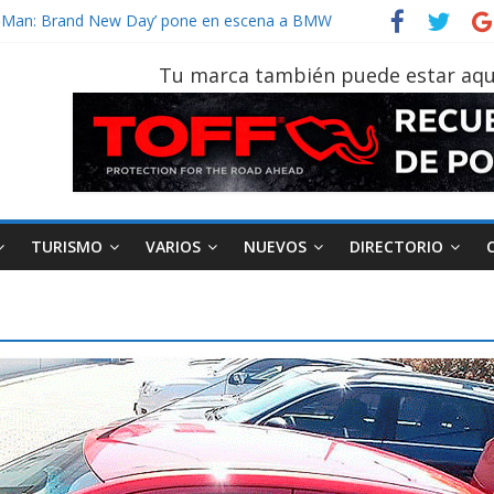
vehículo gana protagonismo a la hora de decidir
der‑Man: Brand New Day’ pone en escena a BMW
tu vehículo si permanece varios días sin usar?
Tu marca también puede estar aqu
026, edición 47ª, recorre 7 provincias en 8 días
otruk Bolden para cubrir las rutas de La Vuelta
TURISMO
VARIOS
NUEVOS
DIRECTORIO
AEADE
Industria
Motociclismo
M
smo
Varios
Movilidad