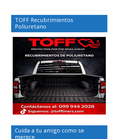
TOFF Recubrimientos
Poliuretano
Cuida a tu amigo como se
merece