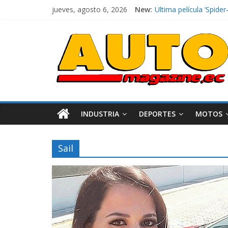
El costo de tener un 
jueves, agosto 6, 2026
New:
Ultima película ‘Spi
¿Qué puede pasar con 
La Vuelta al Ecuador 2
La FEDAK recibe 12 Sin
INDUSTRIA
DEPORTES
MOTOS
Sail
Industria
Movilidad
Varios
Movilidad
Turi