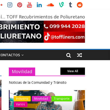
í… TOFF Recubrimientos de Poliuretano
CONTACTOS
Movilidad
View All
Noticias de la Comunidad y Tránsito
otos
Industria
Movilidad
Transporte
Industria
Varios
Varios