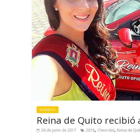
GM reafirma su
¿Qué puede
compromiso con movilidad
vehículo si
más segura y conectada
varios días
Industria
Reina de Quito recibió
,
,
26 de junio de 2017
2018
Chevrolet
Reina de Qui