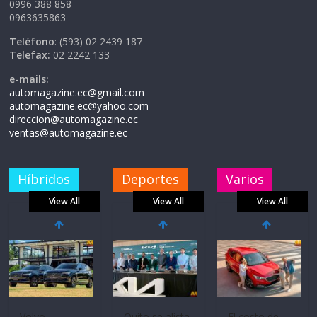
0996 388 858
0963635863
Teléfono
: (593) 02 2439 187
Telefax:
02 2242 133
e-mails:
automagazine.ec@gmail.com
automagazine.ec@yahoo.com
direccion@automagazine.ec
ventas@automagazine.ec
Híbridos
Deportes
Varios
View All
View All
View All
Volvo
Quito se alista
El costo de