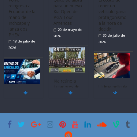
reingresa a
para un nuevo
tener un
Ecuador de la
Kia Open del
vehículo gana
mano de
PGA Tour
protagonismo
Inchcape y
Americas
a la hora de
lanza dos
decidir
20 de mayo de
PHEV
30 de julio de
2026
18 de julio de
2026
2026
Kia reúne a
jugadores de
Ultima película
Mercado
fútbol de todo
‘Spider‑Man:
automotor
el mundo en
Brand New
nacional cierra
‘Kia OMBC
Day’ pone en
su mejor 1er
Cup’
escena a
semestre en la
BMW
6 de mayo de
historia
29 de julio de
2026
11 de julio de
2026
2026