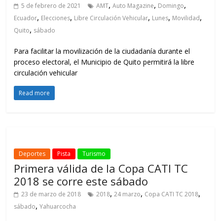
,
,
,
5 de febrero de 2021
AMT
Auto Magazine
Domingo
,
,
,
,
,
Ecuador
Elecciones
Libre Circulación Vehicular
Lunes
Movilidad
,
Quito
sábado
Para facilitar la movilización de la ciudadanía durante el
proceso electoral, el Municipio de Quito permitirá la libre
circulación vehicular
Read more
Deportes
Pista
Turismo
Primera válida de la Copa CATI TC
2018 se corre este sábado
,
,
,
23 de marzo de 2018
2018
24 marzo
Copa CATI TC 2018
,
sábado
Yahuarcocha