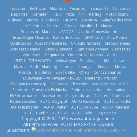
Industria
Eléctricos
Híbridos
Pesados
Transporte
Camiones
Deportes
Fórmula 1
Rally
Pista
4×4
Karting
Motociclismo
Ciclismo
Motos
Bicicletas
Turismo
Aventura
Galerías de Fotos
Más fotos
Eventos
Varios
Movilidad
Nuevos
La Vuelta al
Precios por Marcas
USADOS
Usados Concesionarios
Ecuador 2026,
¿Qué puede
Ecua-Wagen Usados
Patios de Autos
GR Motors
Auto Ponce
BMW, Toyota,
edición 47ª,
pasar con tu
Clasificados
Autos Particulares
GN Automotores
Motos y afines
Bosch y
recorre 7
vehículo si
Bicicletas y afines
Buses y Busetas
Camiones y afines
Cabezales
Repsol
provincias en 8
permanece
Volquetas
Maquinaria
Directorio
Marcas
Autos
prueban flota
días
varios días sin
ISUZU – ECUAWAGEN
Volkswagen – EcuaWagen
KIA
Nissan
que usa
usar?
1 de agosto de
Mazda
Audi
Hanteng – Intercar
Changan
Renault
Motos
gasolina 100%
3 de agosto de
Honda
Bicicletas
ElektroBike
Otros
Concesionarios
2026
renovable
Ecuawagen – Volkswagen – ISUZU
Hanteng – Intercar
2026
25 de julio de
Changan Nexumcorp
EcuaAuto – Chevrolet
Asociaciones
AEADE
Servicios
Consorcio Pichincha
Patios de Usados
Neumáticos
2026
Hi Performance
Accesorios
Aseguradoras
Talleres
Contactos
Redes Sociales
AUTO Blogspot
AUTO Facebook
AUTO LinkedIn
AUTO Instagram
AUTO Twitter
AUTO YouTube
AUTO Pinterest
AUTO Tumblr
AUTO VK
AUTO Flickr
Legislación
La FEDAK
Copyright © 2004-2026. www.automagazine.ec
recibe 12
La FEDAK
All rights reserved: AUTO MAGAZINE Ecuador
Sinotruk
recibe 12
Subscribers:
.
Nuevo SUV
Bolden para
Sinotruk