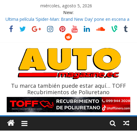
miércoles, agosto 5, 2026
New:
El costo de tener un vehículo gana protagonismo a la hora de
decidir
Ultima película ‘Spider‑Man: Brand New Day’ pone en escena a
BMW
¿Qué puede pasar con tu vehículo si permanece varios días sin
usar?
La Vuelta al Ecuador 2026, edición 47ª, recorre 7 provincias en 8
días
La FEDAK recibe 12 Sinotruk Bolden para cubrir las rutas de La
Vuelta
Tu marca también puede estar aquí… TOFF
Recubrimientos de Poliuretano