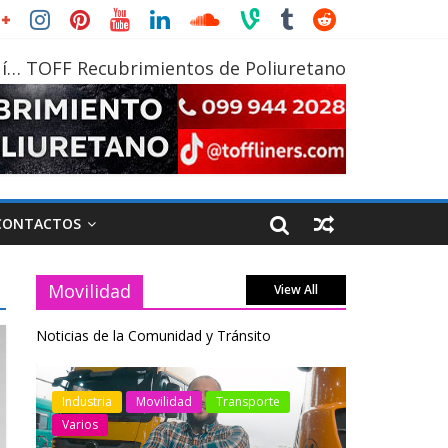
í… TOFF Recubrimientos de Poliuretano
CONTACTOS
Movilidad
View All
Noticias de la Comunidad y Tránsito
otos
Industria
Movilidad
Transporte
Industria
Varios
Varios