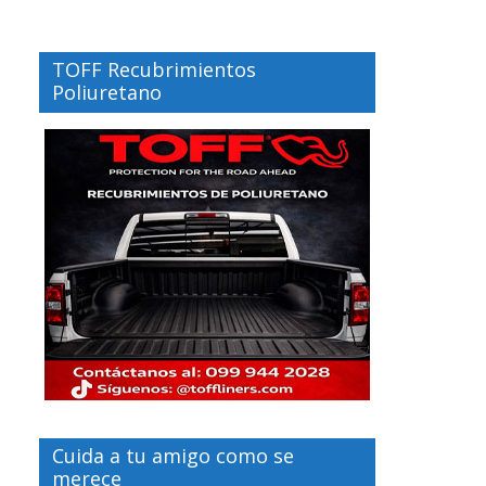
TOFF Recubrimientos
Poliuretano
Cuida a tu amigo como se
merece