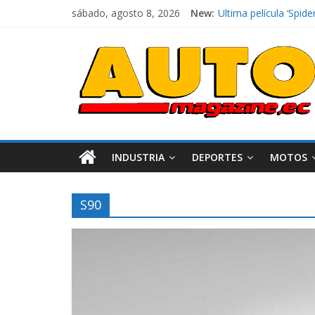
sábado, agosto 8, 2026
New:
El costo de tener un 
Ultima película ‘Sp
¿Qué puede pasar con
La Vuelta al Ecuador 
La FEDAK recibe 12 Si
INDUSTRIA
DEPORTES
MOTOS
S90
Industria
Movilidad
Varios
Movilidad
Turi