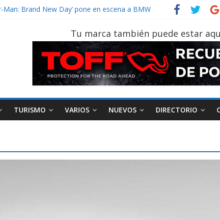
vehículo gana protagonismo a la hora de decidir
ider‑Man: Brand New Day’ pone en escena a BMW
 tu vehículo si permanece varios días sin usar?
Tu marca también puede estar aqu
2026, edición 47ª, recorre 7 provincias en 8 días
notruk Bolden para cubrir las rutas de La Vuelta
TURISMO
VARIOS
NUEVOS
DIRECTORIO
AEADE
Industria
Motociclismo
M
smo
Varios
Movilidad