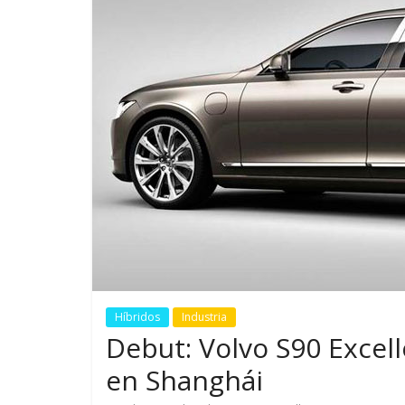
GM reafirma su
¿Qué puede
compromiso con movilidad
vehículo si
más segura y conectada
varios días
Híbridos
Industria
Debut: Volvo S90 Excel
en Shanghái