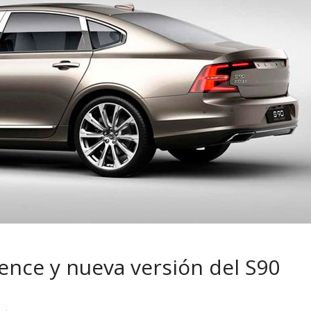
 pasar con tu
Campaña busca cambiar
 permanece
destino de los motociclis
 sin usar?
en la región
lence y nueva versión del S90