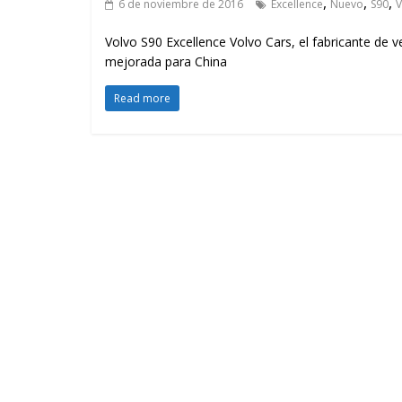
,
,
,
6 de noviembre de 2016
Excellence
Nuevo
S90
V
Volvo S90 Excellence Volvo Cars, el fabricante de 
mejorada para China
Read more