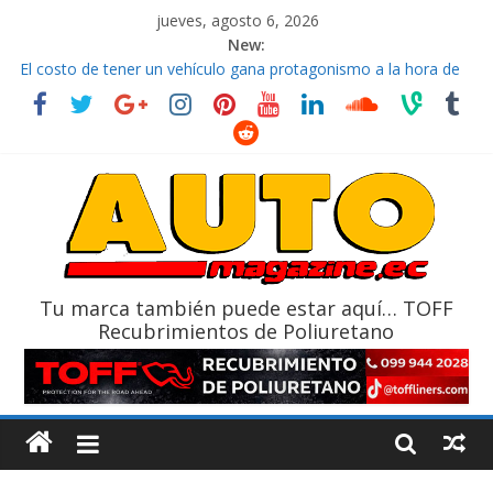
jueves, agosto 6, 2026
New:
El costo de tener un vehículo gana protagonismo a la hora de
decidir
Ultima película ‘Spider‑Man: Brand New Day’ pone en escena a
BMW
¿Qué puede pasar con tu vehículo si permanece varios días sin
usar?
La Vuelta al Ecuador 2026, edición 47ª, recorre 7 provincias en 8
días
La FEDAK recibe 12 Sinotruk Bolden para cubrir las rutas de La
Vuelta
Tu marca también puede estar aquí… TOFF
Recubrimientos de Poliuretano