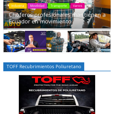
Industria
Movilidad
Transporte
Varios
Conducir cansado puede ser tan
peligroso como manejar ‘tomado’
TOFF Recubrimientos Poliuretano