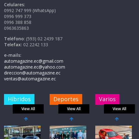
Celulares:
0992 747 999 (WhatsApp)
0996 999 373
0996 388 858
0963635863
Teléfono
: (593) 02 2439 187
Telefax:
02 2242 133
e-mails:
automagazine.ec@gmail.com
automagazine.ec@yahoo.com
direccion@automagazine.ec
ventas@automagazine.ec
Híbridos
Deportes
Varios
View All
View All
View All