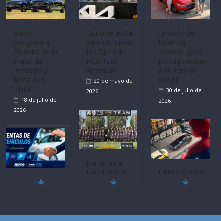
Mercado
La FEDAK
Ultima película
automotor
recibe 12
‘Spider‑Man:
nacional cierra
Sinotruk
Brand New
su mejor 1er
Bolden para
Day’ pone en
semestre en la
cubrir las rutas
escena a
historia
de La Vuelta
BMW
11 de julio de
31 de julio de
29 de julio de
2026
2026
2026
BMW, Toyota,
Quito se alista
¿Qué puede
Bosch y
para un nuevo
pasar con tu
Repsol
Kia Open del
vehículo si
prueban flota
PGA Tour
permanece
que usa
Americas
varios días sin
gasolina 100%
usar?
20 de mayo de