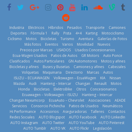
renovable
3 de agosto de
2026
25 de julio de
2026
2026
Industria
Eléctricos
Híbridos
Pesados
Transporte
Camiones
Deportes
Fórmula 1
Rally
Pista
4×4
Karting
Motociclismo
Ciclismo
Motos
Bicicletas
Turismo
Aventura
Galerías de Fotos
Más fotos
Eventos
Varios
Movilidad
Nuevos
Kia reúne a
Precios por Marcas
USADOS
Usados Concesionarios
jugadores de
La FEDAK
Ecua-Wagen Usados
Patios de Autos
GR Motors
Auto Ponce
Nuevo SUV
fútbol de todo
recibe 12
Clasificados
Autos Particulares
GN Automotores
Motos y afines
Honda ZR-V
el mundo en
Sinotruk
Bicicletas y afines
Buses y Busetas
Camiones y afines
Cabezales
Advanced
‘Kia OMBC
Bolden para
Volquetas
Maquinaria
Directorio
Marcas
Autos
Hybrid para el
Cup’
cubrir las rutas
ISUZU – ECUAWAGEN
Volkswagen – EcuaWagen
KIA
Nissan
mercado local
de La Vuelta
6 de mayo de
Mazda
Audi
Hanteng – Intercar
Changan
Renault
Motos
23 de julio de
31 de julio de
Honda
Bicicletas
ElektroBike
Otros
Concesionarios
2026
Ecuawagen – Volkswagen – ISUZU
Hanteng – Intercar
2026
2026
Changan Nexumcorp
EcuaAuto – Chevrolet
Asociaciones
AEADE
Servicios
Consorcio Pichincha
Patios de Usados
Neumáticos
Hi Performance
Accesorios
Aseguradoras
Talleres
Contactos
Redes Sociales
AUTO Blogspot
AUTO Facebook
AUTO LinkedIn
AUTO Instagram
AUTO Twitter
AUTO YouTube
AUTO Pinterest
AUTO Tumblr
AUTO VK
AUTO Flickr
Legislación