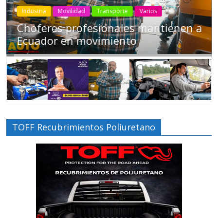
Industria
Movilidad
Transporte
Varios
Choferes profesionales mantienen a
Ecuador en movimiento
TOFF Recubrimientos Poliuretano