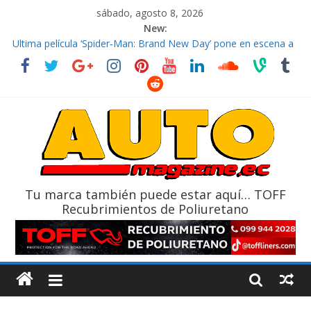
sábado, agosto 8, 2026
New:
El costo de tener un vehículo gana protagonismo a la hora de
decidir
Ultima película ‘Spider‑Man: Brand New Day’ pone en escena a
BMW
¿Qué puede pasar con tu vehículo si permanece varios días sin
usar?
La Vuelta al Ecuador 2026, edición 47ª, recorre 7 provincias en 8
días
La FEDAK recibe 12 Sinotruk Bolden para cubrir las rutas de La
Vuelta
Tu marca también puede estar aquí… TOFF
Recubrimientos de Poliuretano