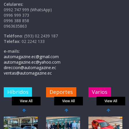
Celulares:
0992 747 999 (WhatsApp)
0996 999 373
0996 388 858
0963635863
Teléfono
: (593) 02 2439 187
Telefax:
02 2242 133
e-mails:
automagazine.ec@gmail.com
automagazine.ec@yahoo.com
direccion@automagazine.ec
ventas@automagazine.ec
Híbridos
Deportes
Varios
View All
View All
View All