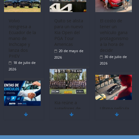
Volvo
Quito se alista
El costo de
reingresa a
para un nuevo
tener un
Ecuador de la
Kia Open del
vehículo gana
mano de
PGA Tour
protagonismo
Inchcape y
Americas
a la hora de
lanza dos
decidir
20 de mayo de
PHEV
30 de julio de
2026
18 de julio de
2026
2026
Kia reúne a
jugadores de
Ultima película
Mercado
fútbol de todo
‘Spider‑Man:
automotor
el mundo en
Brand New
nacional cierra
‘Kia OMBC
Day’ pone en
su mejor 1er
Cup’
escena a
semestre en la
BMW
6 de mayo de