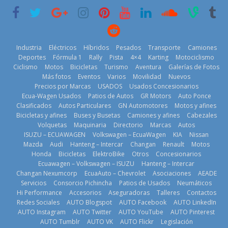
historia
29 de julio de
2026
11 de julio de
2026
2026
Industria
Eléctricos
Híbridos
Pesados
Transporte
Camiones
Deportes
Fórmula 1
Rally
Pista
4×4
Karting
Motociclismo
Ciclismo
Motos
Bicicletas
Turismo
Aventura
Galerías de Fotos
Más fotos
Eventos
Varios
Movilidad
Nuevos
La Vuelta al
Precios por Marcas
USADOS
Usados Concesionarios
Ecuador 2026,
¿Qué puede
Ecua-Wagen Usados
Patios de Autos
GR Motors
Auto Ponce
BMW, Toyota,
edición 47ª,
pasar con tu
Clasificados
Autos Particulares
GN Automotores
Motos y afines
Bosch y
recorre 7
vehículo si
Bicicletas y afines
Buses y Busetas
Camiones y afines
Cabezales
Repsol
provincias en 8
permanece
Volquetas
Maquinaria
Directorio
Marcas
Autos
prueban flota
días
varios días sin
ISUZU – ECUAWAGEN
Volkswagen – EcuaWagen
KIA
Nissan
que usa
usar?
1 de agosto de
Mazda
Audi
Hanteng – Intercar
Changan
Renault
Motos
gasolina 100%
3 de agosto de
Honda
Bicicletas
ElektroBike
Otros
Concesionarios
2026
renovable
Ecuawagen – Volkswagen – ISUZU
Hanteng – Intercar
2026
25 de julio de
Changan Nexumcorp
EcuaAuto – Chevrolet
Asociaciones
AEADE
Servicios
Consorcio Pichincha
Patios de Usados
Neumáticos
2026
Hi Performance
Accesorios
Aseguradoras
Talleres
Contactos
Redes Sociales
AUTO Blogspot
AUTO Facebook
AUTO LinkedIn
AUTO Instagram
AUTO Twitter
AUTO YouTube
AUTO Pinterest
AUTO Tumblr
AUTO VK
AUTO Flickr
Legislación