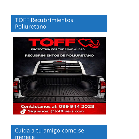
TOFF Recubrimientos
Poliuretano
Cuida a tu amigo como se
merece