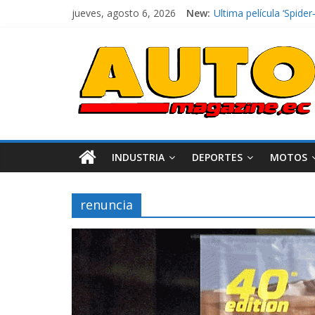
jueves, agosto 6, 2026
New:
El costo de tener un 
Ultima película ‘Spi
¿Qué puede pasar con 
La Vuelta al Ecuador 2
La FEDAK recibe 12 Sin
INDUSTRIA
DEPORTES
MOTOS
renuncia
Industria
Movilidad
Varios
Movilidad
Turi