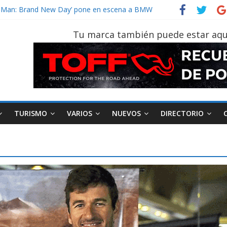
vehículo gana protagonismo a la hora de decidir
der‑Man: Brand New Day’ pone en escena a BMW
tu vehículo si permanece varios días sin usar?
Tu marca también puede estar aqu
026, edición 47ª, recorre 7 provincias en 8 días
otruk Bolden para cubrir las rutas de La Vuelta
TURISMO
VARIOS
NUEVOS
DIRECTORIO
AEADE
Industria
Motociclismo
M
smo
Varios
Movilidad