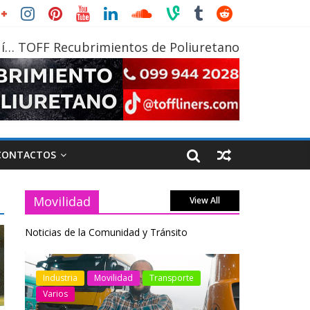
í… TOFF Recubrimientos de Poliuretano
CONTACTOS
Movilidad
View All
Noticias de la Comunidad y Tránsito
otos
Industria
Movilidad
Transporte
Industria
Varios
Varios