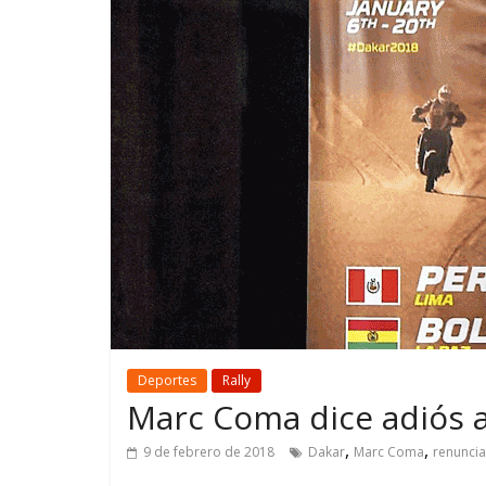
GM reafirma su
¿Qué puede
compromiso con movilidad
vehículo si
más segura y conectada
varios días
Deportes
Rally
Marc Coma dice adiós a
,
,
9 de febrero de 2018
Dakar
Marc Coma
renuncia