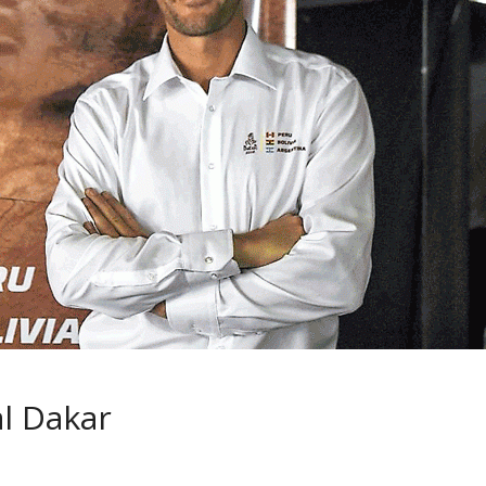
 pasar con tu
Campaña busca cambiar
 permanece
destino de los motociclis
 sin usar?
en la región
l Dakar