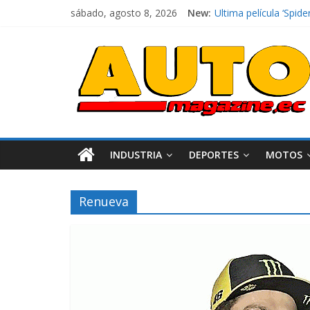
sábado, agosto 8, 2026
New:
El costo de tener un 
Ultima película ‘Sp
¿Qué puede pasar con
La Vuelta al Ecuador 
La FEDAK recibe 12 Si
INDUSTRIA
DEPORTES
MOTOS
Renueva
Industria
Movilidad
Varios
Movilidad
Turi