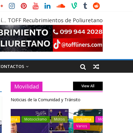
í… TOFF Recubrimientos de Poliuretano
CONTACTOS
Movilidad
View All
Noticias de la Comunidad y Tránsito
otos
Industria
Movilidad
Transporte
Industria
Varios
Varios