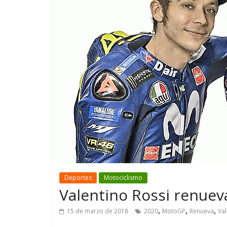
GM reafirma su
¿Qué puede
compromiso con movilidad
vehículo si
más segura y conectada
varios días
Deportes
Motociclismo
Valentino Rossi renue
,
,
,
15 de marzo de 2018
2020
MotoGP
Renueva
Val