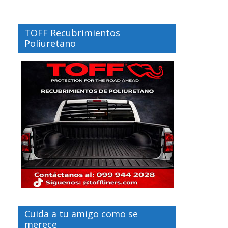
TOFF Recubrimientos
Poliuretano
Cuida a tu amigo como se
merece