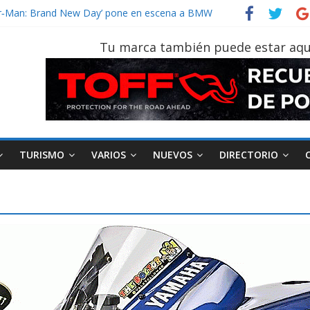
vehículo gana protagonismo a la hora de decidir
ider‑Man: Brand New Day’ pone en escena a BMW
 tu vehículo si permanece varios días sin usar?
Tu marca también puede estar aqu
2026, edición 47ª, recorre 7 provincias en 8 días
notruk Bolden para cubrir las rutas de La Vuelta
TURISMO
VARIOS
NUEVOS
DIRECTORIO
AEADE
Industria
Motociclismo
M
smo
Varios
Movilidad