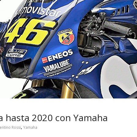
 pasar con tu
Campaña busca cambiar
 permanece
destino de los motociclis
 sin usar?
en la región
va hasta 2020 con Yamaha
,
entino Rossi
Yamaha