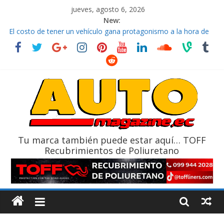
jueves, agosto 6, 2026
New:
El costo de tener un vehículo gana protagonismo a la hora de
decidir
Ultima película ‘Spider‑Man: Brand New Day’ pone en escena a
BMW
¿Qué puede pasar con tu vehículo si permanece varios días sin
usar?
La Vuelta al Ecuador 2026, edición 47ª, recorre 7 provincias en 8
días
La FEDAK recibe 12 Sinotruk Bolden para cubrir las rutas de La
Vuelta
Tu marca también puede estar aquí… TOFF
Recubrimientos de Poliuretano