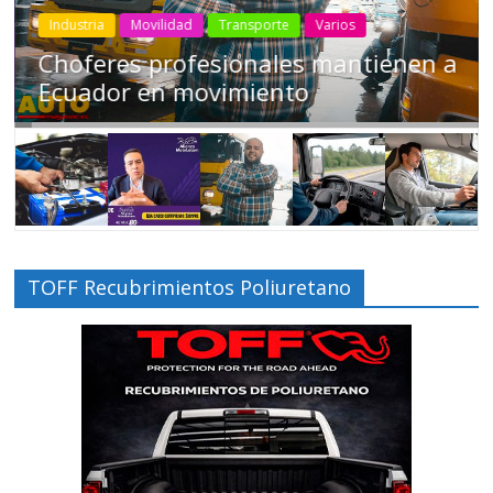
Industria
Movilidad
Transporte
Varios
Conducir cansado puede ser tan
peligroso como manejar ‘tomado’
TOFF Recubrimientos Poliuretano