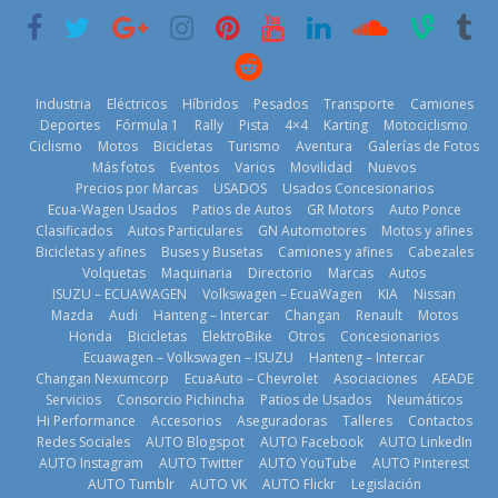
renovable
3 de agosto de
2026
25 de julio de
2026
2026
Industria
Eléctricos
Híbridos
Pesados
Transporte
Camiones
Deportes
Fórmula 1
Rally
Pista
4×4
Karting
Motociclismo
Ciclismo
Motos
Bicicletas
Turismo
Aventura
Galerías de Fotos
Más fotos
Eventos
Varios
Movilidad
Nuevos
Kia reúne a
Precios por Marcas
USADOS
Usados Concesionarios
jugadores de
La FEDAK
Ecua-Wagen Usados
Patios de Autos
GR Motors
Auto Ponce
Nuevo SUV
fútbol de todo
recibe 12
Clasificados
Autos Particulares
GN Automotores
Motos y afines
Honda ZR-V
el mundo en
Sinotruk
Bicicletas y afines
Buses y Busetas
Camiones y afines
Cabezales
Advanced
‘Kia OMBC
Bolden para
Volquetas
Maquinaria
Directorio
Marcas
Autos
Hybrid para el
Cup’
cubrir las rutas
ISUZU – ECUAWAGEN
Volkswagen – EcuaWagen
KIA
Nissan
mercado local
de La Vuelta
6 de mayo de
Mazda
Audi
Hanteng – Intercar
Changan
Renault
Motos
23 de julio de
31 de julio de
Honda
Bicicletas
ElektroBike
Otros
Concesionarios
2026
Ecuawagen – Volkswagen – ISUZU
Hanteng – Intercar
2026
2026
Changan Nexumcorp
EcuaAuto – Chevrolet
Asociaciones
AEADE
Servicios
Consorcio Pichincha
Patios de Usados
Neumáticos
Hi Performance
Accesorios
Aseguradoras
Talleres
Contactos
Redes Sociales
AUTO Blogspot
AUTO Facebook
AUTO LinkedIn
AUTO Instagram
AUTO Twitter
AUTO YouTube
AUTO Pinterest
AUTO Tumblr
AUTO VK
AUTO Flickr
Legislación