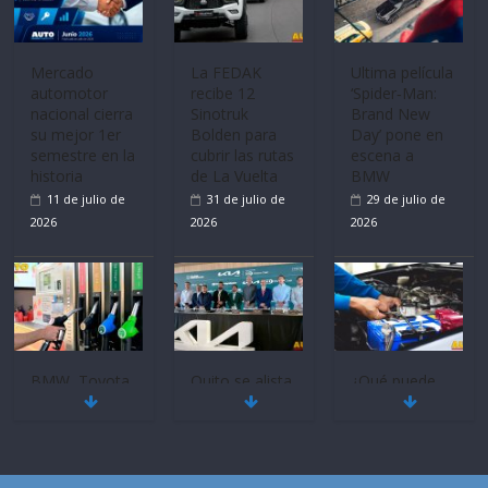
Mercado
La FEDAK
Ultima película
automotor
recibe 12
‘Spider‑Man:
nacional cierra
Sinotruk
Brand New
su mejor 1er
Bolden para
Day’ pone en
semestre en la
cubrir las rutas
escena a
historia
de La Vuelta
BMW
11 de julio de
31 de julio de
29 de julio de
2026
2026
2026
BMW, Toyota,
Quito se alista
¿Qué puede
Bosch y
para un nuevo
pasar con tu
Repsol
Kia Open del
vehículo si
prueban flota
PGA Tour
permanece
que usa
Americas
varios días sin
gasolina 100%
usar?
20 de mayo de