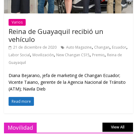
Varios
Reina de Guayaquil recibió un
vehículo
,
,
,
21 de diciembre de 2020
Auto Magazine
Changan
Ecuador
,
,
,
,
Labor Social
Movilización
New Changan CS15
Premio
Reina de
Guayaquil
Diana Bejarano, jefa de marketing de Changan Ecuador;
Vicente Taiano, gerente de la Agencia Nacional de Tránsito
(ATM); Navila Dieb
Read more
Movilidad
View All