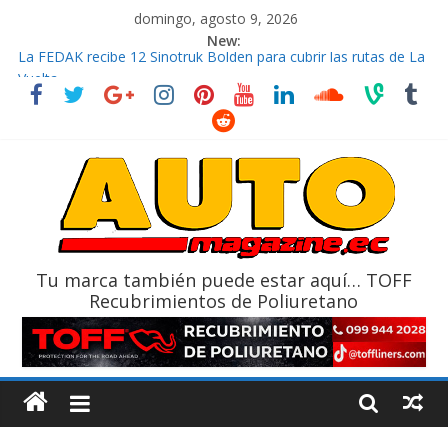
domingo, agosto 9, 2026
New:
La FEDAK recibe 12 Sinotruk Bolden para cubrir las rutas de La
Vuelta
El costo de tener un vehículo gana protagonismo a la hora de
decidir
Mercado automotor ecuatoriano creció un 28% en julio de
2026
¿Qué puede pasar con tu vehículo si permanece varios días sin
usar?
La Vuelta al Ecuador 2026, edición 47ª, recorre 7 provincias en 8
días
Tu marca también puede estar aquí… TOFF
Recubrimientos de Poliuretano