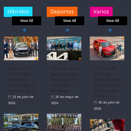
Híbridos
Deportes
Varios
View All
View All
View All
La FEDAK
recibe 12
Sinotruk
Bolden para
cubrir las rutas
de La Vuelta
Nuevo SUV
El costo de
31 de julio de
Honda ZR-V
tener un
Advanced
vehículo gana
2026
Hybrid para el
protagonismo
mercado local
a la hora de
decidir
23 de julio de
30 de julio de
2026
2026
Quito se alista
para un nuevo