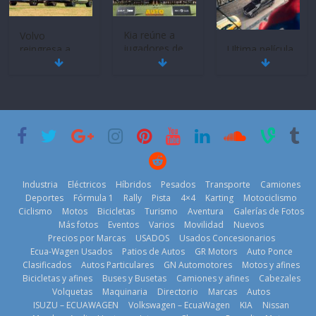
Kia Open del
PGA Tour
Americas
Volvo
20 de mayo de
reingresa a
Ultima película
Ecuador de la
‘Spider‑Man:
2026
mano de
Brand New
Inchcape y
Day’ pone en
lanza dos
escena a
PHEV
BMW
18 de julio de
29 de julio de
2026
2026
Kia reúne a
jugadores de
Industria
Eléctricos
Híbridos
Pesados
Transporte
Camiones
fútbol de todo
Deportes
Fórmula 1
Rally
Pista
4×4
Karting
Motociclismo
el mundo en
Ciclismo
Motos
Bicicletas
Turismo
Aventura
Galerías de Fotos
‘Kia OMBC
Más fotos
Eventos
Varios
Movilidad
Nuevos
Cup’
Precios por Marcas
USADOS
Usados Concesionarios
6 de mayo de
Mercado
¿Qué puede
Ecua-Wagen Usados
Patios de Autos
GR Motors
Auto Ponce
automotor
pasar con tu
2026
Clasificados
Autos Particulares
GN Automotores
Motos y afines
ecuatoriano
vehículo si
Bicicletas y afines
Buses y Busetas
Camiones y afines
Cabezales
creció un 28%
permanece
Volquetas
Maquinaria
Directorio
Marcas
Autos
en julio de
varios días sin
ISUZU – ECUAWAGEN
Volkswagen – EcuaWagen
KIA
Nissan
2026
usar?