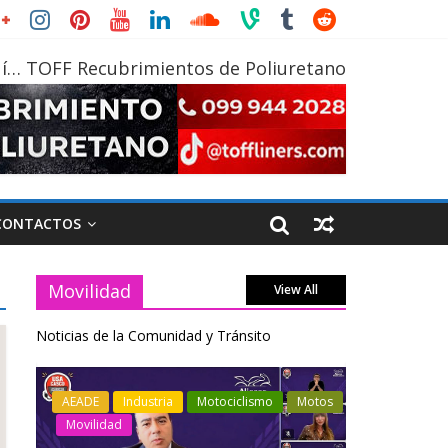
í… TOFF Recubrimientos de Poliuretano
CONTACTOS
Movilidad
View All
Noticias de la Comunidad y Tránsito
otos
Industria
Movilidad
Transporte
Industria
Varios
Varios