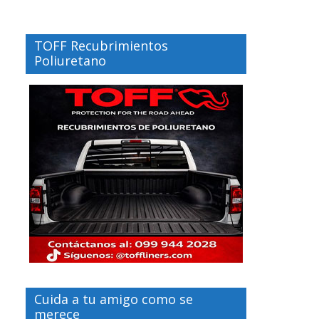
TOFF Recubrimientos
Poliuretano
Cuida a tu amigo como se
merece