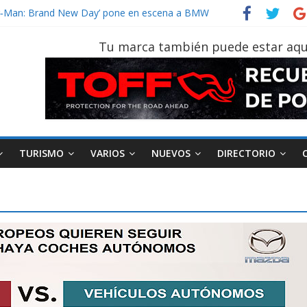
der‑Man: Brand New Day’ pone en escena a BMW
tu vehículo si permanece varios días sin usar?
026, edición 47ª, recorre 7 provincias en 8 días
Tu marca también puede estar aqu
notruk Bolden para cubrir las rutas de La Vuelta
vehículo gana protagonismo a la hora de decidir
TURISMO
VARIOS
NUEVOS
DIRECTORIO
AEADE
Industria
Motociclismo
M
smo
Varios
Movilidad