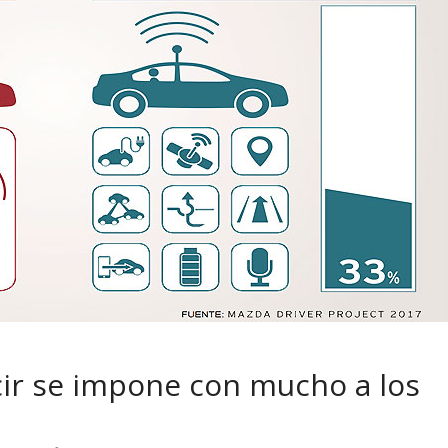
 pasar con tu
Campaña busca cambiar
 permanece
destino de los motociclis
 sin usar?
en la región
ir se impone con mucho a los