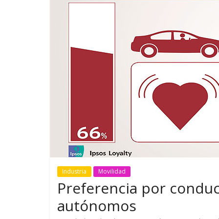
GM reafirma su
¿Qué puede
compromiso con movilidad
vehículo si
más segura y conectada
varios días
Industria
Movilidad
Preferencia por conduc
autónomos