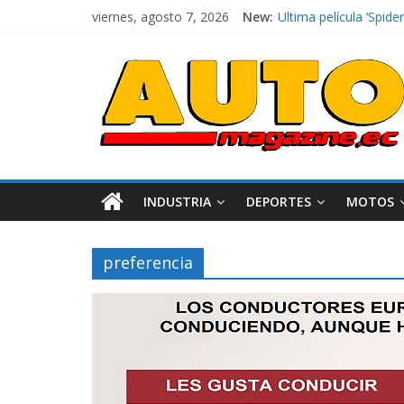
viernes, agosto 7, 2026
New:
Ultima película ‘Spi
¿Qué puede pasar con 
La Vuelta al Ecuador 2
La FEDAK recibe 12 Si
El costo de tener un 
INDUSTRIA
DEPORTES
MOTOS
preferencia
Industria
Movilidad
Varios
Movilidad
Turi