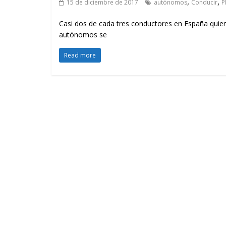
,
,
15 de diciembre de 2017
autónomos
Conducir
P
Casi dos de cada tres conductores en España quiere
autónomos se
Read more