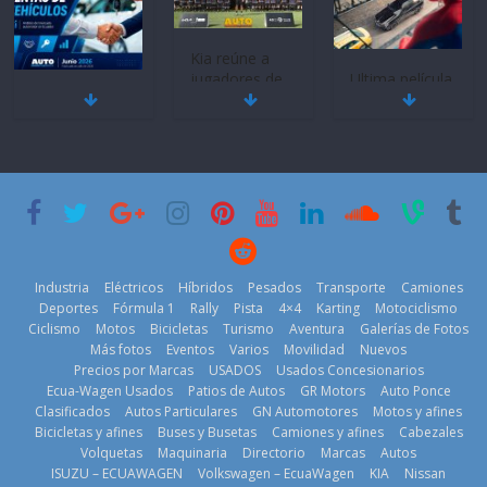
Kia reúne a
jugadores de
Ultima película
Mercado
fútbol de todo
‘Spider‑Man:
automotor
el mundo en
Brand New
nacional cierra
‘Kia OMBC
Day’ pone en
su mejor 1er
Cup’
escena a
semestre en la
BMW
6 de mayo de
historia
29 de julio de
2026
11 de julio de
2026
2026
Industria
Eléctricos
Híbridos
Pesados
Transporte
Camiones
Deportes
Fórmula 1
Rally
Pista
4×4
Karting
Motociclismo
Ciclismo
Motos
Bicicletas
Turismo
Aventura
Galerías de Fotos
Más fotos
Eventos
Varios
Movilidad
Nuevos
La Vuelta al
Precios por Marcas
USADOS
Usados Concesionarios
Ecuador 2026,
¿Qué puede
Ecua-Wagen Usados
Patios de Autos
GR Motors
Auto Ponce
BMW, Toyota,
edición 47ª,
pasar con tu
Clasificados
Autos Particulares
GN Automotores
Motos y afines
Bosch y
recorre 7
vehículo si
Bicicletas y afines
Buses y Busetas
Camiones y afines
Cabezales
Repsol
provincias en 8
permanece
Volquetas
Maquinaria
Directorio
Marcas
Autos
prueban flota
días
varios días sin
ISUZU – ECUAWAGEN
Volkswagen – EcuaWagen
KIA
Nissan