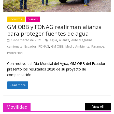
Industria
Varios
GM OBB y FONAG reafirman alianza
para proteger fuentes de agua
,
,
,
19 de marzo de 2021
Agua
alianza
Auto Magazine
,
,
,
,
,
,
camioneta
Ecuador
FONAG
GM OBB
Medio Ambiente
Páramos
Protección
Con motivo del Día Mundial del Agua, GM OBB del Ecuador
presentó los resultados 2020 de su proyecto de
compensación
Read more
Movilidad
View All