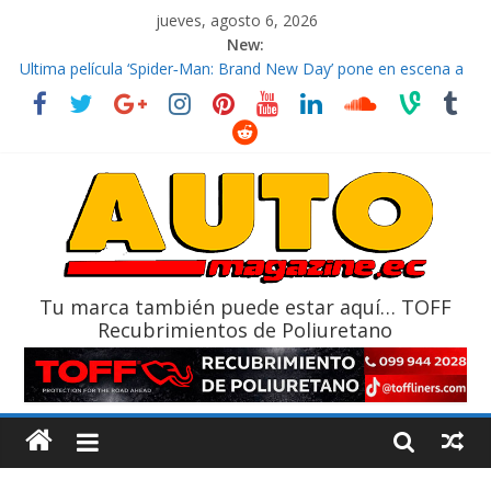
jueves, agosto 6, 2026
New:
El costo de tener un vehículo gana protagonismo a la hora de
decidir
Ultima película ‘Spider‑Man: Brand New Day’ pone en escena a
BMW
¿Qué puede pasar con tu vehículo si permanece varios días sin
usar?
La Vuelta al Ecuador 2026, edición 47ª, recorre 7 provincias en 8
días
La FEDAK recibe 12 Sinotruk Bolden para cubrir las rutas de La
Vuelta
Tu marca también puede estar aquí… TOFF
Recubrimientos de Poliuretano