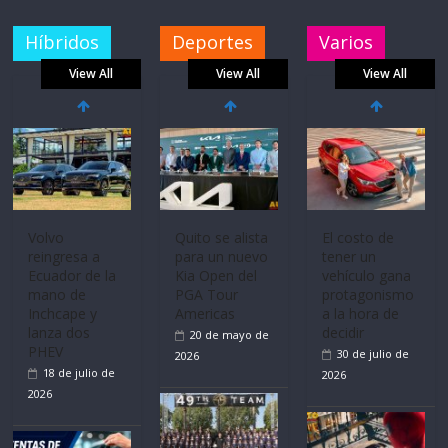
Híbridos
Deportes
Varios
View All
View All
View All
Volvo
Quito se alista
El costo de
reingresa a
para un nuevo
tener un
Ecuador de la
Kia Open del
vehículo gana
mano de
PGA Tour
protagonismo
Inchcape y
Americas
a la hora de
lanza dos
decidir
20 de mayo de
PHEV
30 de julio de
2026
18 de julio de
2026
2026