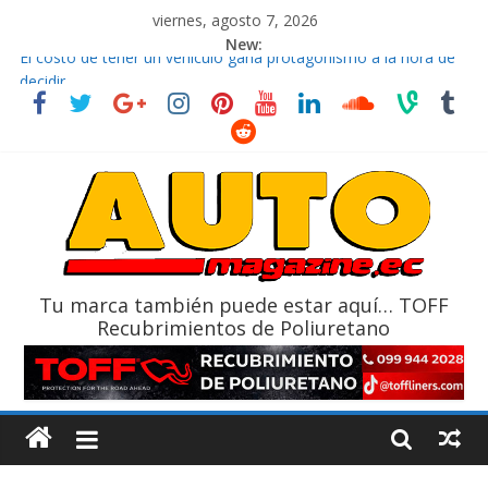
viernes, agosto 7, 2026
New:
El costo de tener un vehículo gana protagonismo a la hora de
decidir
Ultima película ‘Spider‑Man: Brand New Day’ pone en escena a
BMW
¿Qué puede pasar con tu vehículo si permanece varios días sin
usar?
La Vuelta al Ecuador 2026, edición 47ª, recorre 7 provincias en 8
días
La FEDAK recibe 12 Sinotruk Bolden para cubrir las rutas de La
Vuelta
Tu marca también puede estar aquí… TOFF
Recubrimientos de Poliuretano