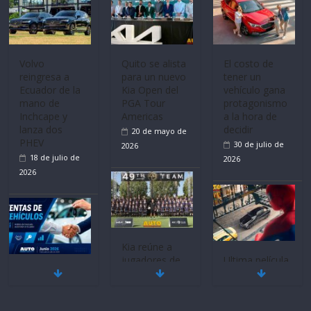
Volvo
Quito se alista
El costo de
reingresa a
para un nuevo
tener un
Ecuador de la
Kia Open del
vehículo gana
mano de
PGA Tour
protagonismo
Inchcape y
Americas
a la hora de
lanza dos
decidir
20 de mayo de
PHEV
30 de julio de
2026
18 de julio de
2026
2026
Kia reúne a
jugadores de
Ultima película
Mercado
fútbol de todo
‘Spider‑Man:
automotor
el mundo en
Brand New
nacional cierra
‘Kia OMBC
Day’ pone en