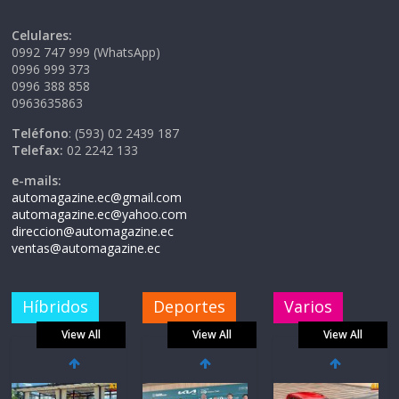
Celulares:
0992 747 999 (WhatsApp)
0996 999 373
0996 388 858
0963635863
Teléfono
: (593) 02 2439 187
Telefax:
02 2242 133
e-mails:
automagazine.ec@gmail.com
automagazine.ec@yahoo.com
direccion@automagazine.ec
ventas@automagazine.ec
Híbridos
Deportes
Varios
View All
View All
View All