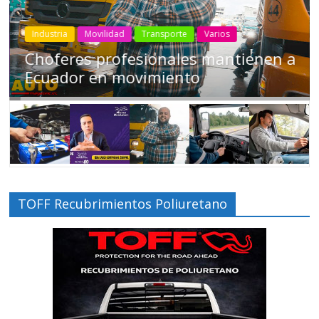
Industria
Movilidad
Transporte
Varios
Choferes profesionales mantienen a
Ecuador en movimiento
TOFF Recubrimientos Poliuretano