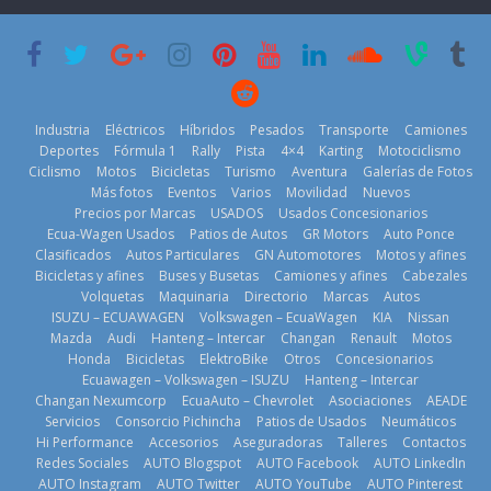
su mejor 1er
Cup’
escena a
semestre en la
BMW
6 de mayo de
historia
29 de julio de
2026
11 de julio de
2026
2026
Industria
Eléctricos
Híbridos
Pesados
Transporte
Camiones
Deportes
Fórmula 1
Rally
Pista
4×4
Karting
Motociclismo
Ciclismo
Motos
Bicicletas
Turismo
Aventura
Galerías de Fotos
Más fotos
Eventos
Varios
Movilidad
Nuevos
La Vuelta al
Precios por Marcas
USADOS
Usados Concesionarios
Ecuador 2026,
¿Qué puede
Ecua-Wagen Usados
Patios de Autos
GR Motors
Auto Ponce
BMW, Toyota,
edición 47ª,
pasar con tu
Clasificados
Autos Particulares
GN Automotores
Motos y afines
Bosch y
recorre 7
vehículo si
Bicicletas y afines
Buses y Busetas
Camiones y afines
Cabezales
Repsol
provincias en 8
permanece
Volquetas
Maquinaria
Directorio
Marcas
Autos
prueban flota
días
varios días sin
ISUZU – ECUAWAGEN
Volkswagen – EcuaWagen
KIA
Nissan
que usa
usar?
1 de agosto de
Mazda
Audi
Hanteng – Intercar
Changan
Renault
Motos
gasolina 100%
3 de agosto de
Honda
Bicicletas
ElektroBike
Otros
Concesionarios
2026
renovable
Ecuawagen – Volkswagen – ISUZU
Hanteng – Intercar
2026
25 de julio de
Changan Nexumcorp
EcuaAuto – Chevrolet
Asociaciones
AEADE
Servicios
Consorcio Pichincha
Patios de Usados
Neumáticos
2026
Hi Performance
Accesorios
Aseguradoras
Talleres
Contactos
Redes Sociales
AUTO Blogspot
AUTO Facebook
AUTO LinkedIn
AUTO Instagram
AUTO Twitter
AUTO YouTube
AUTO Pinterest