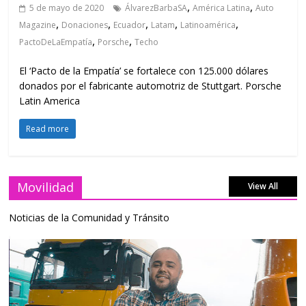
,
,
5 de mayo de 2020
ÁlvarezBarbaSA
América Latina
Auto
,
,
,
,
,
Magazine
Donaciones
Ecuador
Latam
Latinoamérica
,
,
PactoDeLaEmpatía
Porsche
Techo
El ‘Pacto de la Empatía’ se fortalece con 125.000 dólares
donados por el fabricante automotriz de Stuttgart. Porsche
Latin America
Read more
Movilidad
View All
Noticias de la Comunidad y Tránsito