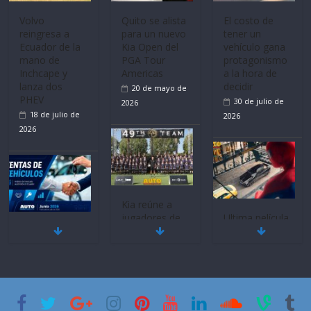
Volvo
Quito se alista
El costo de
reingresa a
para un nuevo
tener un
Ecuador de la
Kia Open del
vehículo gana
mano de
PGA Tour
protagonismo
Inchcape y
Americas
a la hora de
lanza dos
decidir
20 de mayo de
PHEV
30 de julio de
2026
18 de julio de
2026
2026
Kia reúne a
jugadores de
Ultima película
Mercado
fútbol de todo
‘Spider‑Man:
automotor
el mundo en
Brand New
nacional cierra
‘Kia OMBC
Day’ pone en
su mejor 1er
Cup’
escena a
semestre en la
BMW
6 de mayo de
historia
29 de julio de
2026