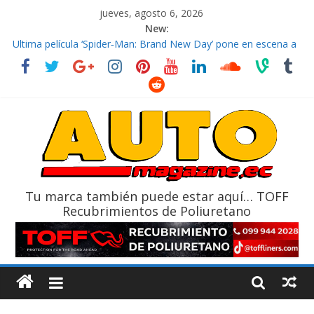
jueves, agosto 6, 2026
New:
El costo de tener un vehículo gana protagonismo a la hora de
decidir
Ultima película ‘Spider‑Man: Brand New Day’ pone en escena a
BMW
¿Qué puede pasar con tu vehículo si permanece varios días sin
usar?
La Vuelta al Ecuador 2026, edición 47ª, recorre 7 provincias en 8
días
La FEDAK recibe 12 Sinotruk Bolden para cubrir las rutas de La
Vuelta
Tu marca también puede estar aquí… TOFF
Recubrimientos de Poliuretano