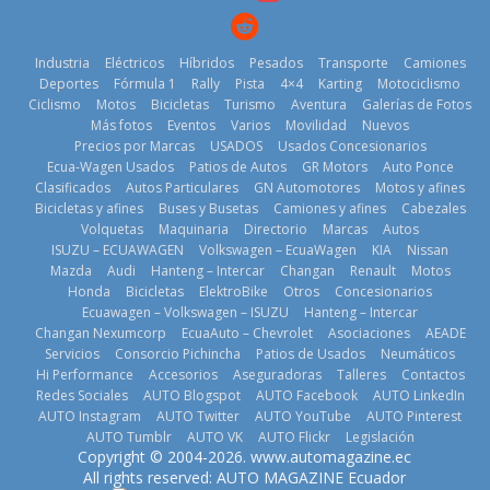
11 de julio de
2026
2026
Industria
Eléctricos
Híbridos
Pesados
Transporte
Camiones
Deportes
Fórmula 1
Rally
Pista
4×4
Karting
Motociclismo
Ciclismo
Motos
Bicicletas
Turismo
Aventura
Galerías de Fotos
Más fotos
Eventos
Varios
Movilidad
Nuevos
La Vuelta al
Precios por Marcas
USADOS
Usados Concesionarios
Ecuador 2026,
¿Qué puede
Ecua-Wagen Usados
Patios de Autos
GR Motors
Auto Ponce
BMW, Toyota,
edición 47ª,
pasar con tu
Clasificados
Autos Particulares
GN Automotores
Motos y afines
Bosch y
recorre 7
vehículo si
Bicicletas y afines
Buses y Busetas
Camiones y afines
Cabezales
Repsol
provincias en 8
permanece
Volquetas
Maquinaria
Directorio
Marcas
Autos
prueban flota
días
varios días sin
ISUZU – ECUAWAGEN
Volkswagen – EcuaWagen
KIA
Nissan
que usa
usar?
1 de agosto de
Mazda
Audi
Hanteng – Intercar
Changan
Renault
Motos
gasolina 100%
3 de agosto de
Honda
Bicicletas
ElektroBike
Otros
Concesionarios
2026
renovable
Ecuawagen – Volkswagen – ISUZU
Hanteng – Intercar
2026
25 de julio de
Changan Nexumcorp
EcuaAuto – Chevrolet
Asociaciones
AEADE
Servicios
Consorcio Pichincha
Patios de Usados
Neumáticos
2026
Hi Performance
Accesorios
Aseguradoras
Talleres
Contactos
Redes Sociales
AUTO Blogspot
AUTO Facebook
AUTO LinkedIn
AUTO Instagram
AUTO Twitter
AUTO YouTube
AUTO Pinterest
AUTO Tumblr
AUTO VK
AUTO Flickr
Legislación
La FEDAK
Copyright © 2004-2026. www.automagazine.ec
recibe 12
La FEDAK
All rights reserved: AUTO MAGAZINE Ecuador