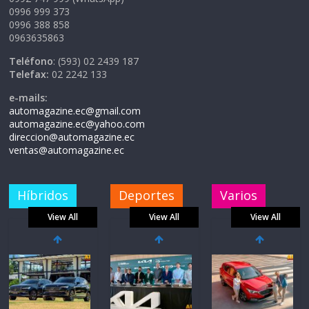
0996 999 373
0996 388 858
0963635863
Teléfono
: (593) 02 2439 187
Telefax:
02 2242 133
e-mails:
automagazine.ec@gmail.com
automagazine.ec@yahoo.com
direccion@automagazine.ec
ventas@automagazine.ec
Híbridos
Deportes
Varios
View All
View All
View All