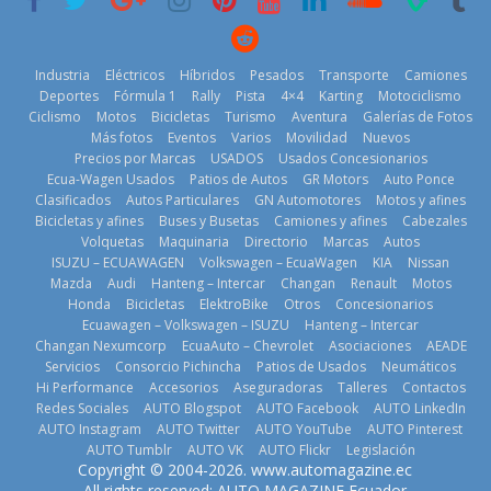
11 de julio de
2026
2026
Industria
Eléctricos
Híbridos
Pesados
Transporte
Camiones
Deportes
Fórmula 1
Rally
Pista
4×4
Karting
Motociclismo
Ciclismo
Motos
Bicicletas
Turismo
Aventura
Galerías de Fotos
Más fotos
Eventos
Varios
Movilidad
Nuevos
La Vuelta al
Precios por Marcas
USADOS
Usados Concesionarios
Ecuador 2026,
¿Qué puede
Ecua-Wagen Usados
Patios de Autos
GR Motors
Auto Ponce
BMW, Toyota,
edición 47ª,
pasar con tu
Clasificados
Autos Particulares
GN Automotores
Motos y afines
Bosch y
recorre 7
vehículo si
Bicicletas y afines
Buses y Busetas
Camiones y afines
Cabezales
Repsol
provincias en 8
permanece
Volquetas
Maquinaria
Directorio
Marcas
Autos
prueban flota
días
varios días sin
ISUZU – ECUAWAGEN
Volkswagen – EcuaWagen
KIA
Nissan
que usa
usar?
1 de agosto de
Mazda
Audi
Hanteng – Intercar
Changan
Renault
Motos
gasolina 100%
3 de agosto de
Honda
Bicicletas
ElektroBike
Otros
Concesionarios
2026
renovable
Ecuawagen – Volkswagen – ISUZU
Hanteng – Intercar
2026
25 de julio de
Changan Nexumcorp
EcuaAuto – Chevrolet
Asociaciones
AEADE
Servicios
Consorcio Pichincha
Patios de Usados
Neumáticos
2026
Hi Performance
Accesorios
Aseguradoras
Talleres
Contactos
Redes Sociales
AUTO Blogspot
AUTO Facebook
AUTO LinkedIn
AUTO Instagram
AUTO Twitter
AUTO YouTube
AUTO Pinterest
AUTO Tumblr
AUTO VK
AUTO Flickr
Legislación
La FEDAK
Copyright © 2004-2026. www.automagazine.ec
recibe 12
La FEDAK
All rights reserved: AUTO MAGAZINE Ecuador