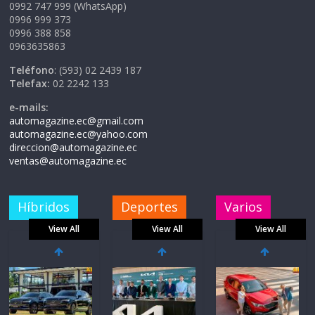
0992 747 999 (WhatsApp)
0996 999 373
0996 388 858
0963635863
Teléfono
: (593) 02 2439 187
Telefax:
02 2242 133
e-mails:
automagazine.ec@gmail.com
automagazine.ec@yahoo.com
direccion@automagazine.ec
ventas@automagazine.ec
Híbridos
Deportes
Varios
View All
View All
View All