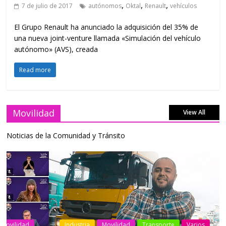
,
,
,
7 de julio de 2017
autónomos
Oktal
Renault
vehículos
El Grupo Renault ha anunciado la adquisición del 35% de
una nueva joint-venture llamada «Simulación del vehículo
autónomo» (AVS), creada
Read more
Movilidad
View All
Noticias de la Comunidad y Tránsito
Industria
Movilidad
Transporte
Varios