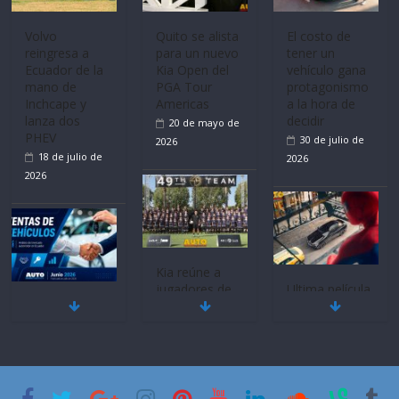
Volvo
Quito se alista
El costo de
reingresa a
para un nuevo
tener un
Ecuador de la
Kia Open del
vehículo gana
mano de
PGA Tour
protagonismo
Inchcape y
Americas
a la hora de
lanza dos
decidir
20 de mayo de
PHEV
30 de julio de
2026
18 de julio de
2026
2026
Kia reúne a
jugadores de
Ultima película
Mercado
fútbol de todo
‘Spider‑Man:
automotor
el mundo en
Brand New
nacional cierra
‘Kia OMBC
Day’ pone en
su mejor 1er
Cup’
escena a
semestre en la
BMW
6 de mayo de
historia
29 de julio de
2026