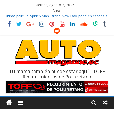
viernes, agosto 7, 2026
New:
El costo de tener un vehículo gana protagonismo a la hora de
decidir
Ultima película ‘Spider‑Man: Brand New Day’ pone en escena a
BMW
¿Qué puede pasar con tu vehículo si permanece varios días sin
usar?
La Vuelta al Ecuador 2026, edición 47ª, recorre 7 provincias en 8
días
La FEDAK recibe 12 Sinotruk Bolden para cubrir las rutas de La
Vuelta
Tu marca también puede estar aquí… TOFF
Recubrimientos de Poliuretano