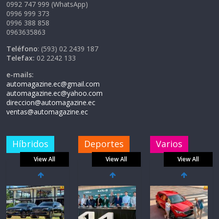
0992 747 999 (WhatsApp)
0996 999 373
0996 388 858
0963635863
Teléfono
: (593) 02 2439 187
Telefax:
02 2242 133
e-mails:
automagazine.ec@gmail.com
automagazine.ec@yahoo.com
direccion@automagazine.ec
ventas@automagazine.ec
Híbridos
Deportes
Varios
View All
View All
View All