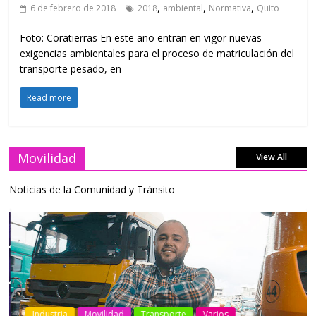
,
,
,
6 de febrero de 2018
2018
ambiental
Normativa
Quito
Foto: Coratierras En este año entran en vigor nuevas
exigencias ambientales para el proceso de matriculación del
transporte pesado, en
Read more
Movilidad
View All
Noticias de la Comunidad y Tránsito
Industria
Movilidad
Transporte
Varios