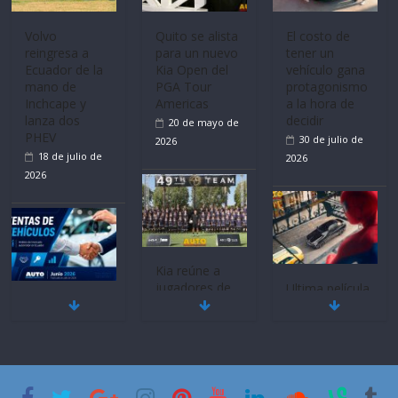
Volvo
Quito se alista
El costo de
reingresa a
para un nuevo
tener un
Ecuador de la
Kia Open del
vehículo gana
mano de
PGA Tour
protagonismo
Inchcape y
Americas
a la hora de
lanza dos
decidir
20 de mayo de
PHEV
30 de julio de
2026
18 de julio de
2026
2026
Kia reúne a
jugadores de
Ultima película
Mercado
fútbol de todo
‘Spider‑Man:
automotor
el mundo en
Brand New
nacional cierra
‘Kia OMBC
Day’ pone en
su mejor 1er
Cup’
escena a
semestre en la
BMW
6 de mayo de
historia
29 de julio de
2026