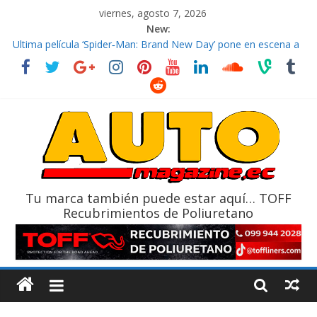
viernes, agosto 7, 2026
New:
El costo de tener un vehículo gana protagonismo a la hora de
decidir
Ultima película ‘Spider‑Man: Brand New Day’ pone en escena a
BMW
¿Qué puede pasar con tu vehículo si permanece varios días sin
usar?
La Vuelta al Ecuador 2026, edición 47ª, recorre 7 provincias en 8
días
La FEDAK recibe 12 Sinotruk Bolden para cubrir las rutas de La
Vuelta
Tu marca también puede estar aquí… TOFF
Recubrimientos de Poliuretano