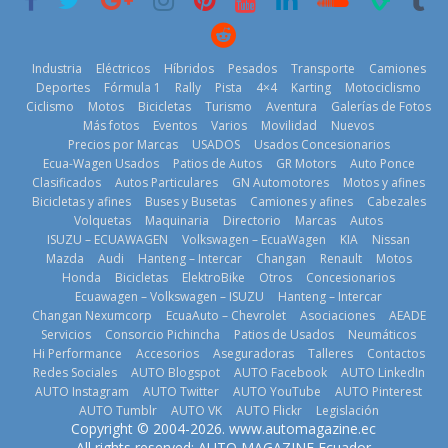
11 de julio de
2026
2026
Industria
Eléctricos
Híbridos
Pesados
Transporte
Camiones
Deportes
Fórmula 1
Rally
Pista
4×4
Karting
Motociclismo
Ciclismo
Motos
Bicicletas
Turismo
Aventura
Galerías de Fotos
Más fotos
Eventos
Varios
Movilidad
Nuevos
La Vuelta al
Precios por Marcas
USADOS
Usados Concesionarios
Ecuador 2026,
¿Qué puede
Ecua-Wagen Usados
Patios de Autos
GR Motors
Auto Ponce
BMW, Toyota,
edición 47ª,
pasar con tu
Clasificados
Autos Particulares
GN Automotores
Motos y afines
Bosch y
recorre 7
vehículo si
Bicicletas y afines
Buses y Busetas
Camiones y afines
Cabezales
Repsol
provincias en 8
permanece
Volquetas
Maquinaria
Directorio
Marcas
Autos
prueban flota
días
varios días sin
ISUZU – ECUAWAGEN
Volkswagen – EcuaWagen
KIA
Nissan
que usa
usar?
1 de agosto de
Mazda
Audi
Hanteng – Intercar
Changan
Renault
Motos
gasolina 100%
3 de agosto de
Honda
Bicicletas
ElektroBike
Otros
Concesionarios
2026
renovable
Ecuawagen – Volkswagen – ISUZU
Hanteng – Intercar
2026
25 de julio de
Changan Nexumcorp
EcuaAuto – Chevrolet
Asociaciones
AEADE
Servicios
Consorcio Pichincha
Patios de Usados
Neumáticos
2026
Hi Performance
Accesorios
Aseguradoras
Talleres
Contactos
Redes Sociales
AUTO Blogspot
AUTO Facebook
AUTO LinkedIn
AUTO Instagram
AUTO Twitter
AUTO YouTube
AUTO Pinterest
AUTO Tumblr
AUTO VK
AUTO Flickr
Legislación
La FEDAK
Copyright © 2004-2026. www.automagazine.ec
recibe 12
La FEDAK
All rights reserved: AUTO MAGAZINE Ecuador