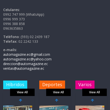
Celulares:
0992 747 999 (WhatsApp)
0996 999 373
0996 388 858
0963635863
Teléfono
: (593) 02 2439 187
Telefax:
02 2242 133
e-mails:
automagazine.ec@gmail.com
automagazine.ec@yahoo.com
direccion@automagazine.ec
ventas@automagazine.ec
Híbridos
Deportes
Varios
View All
View All
View All