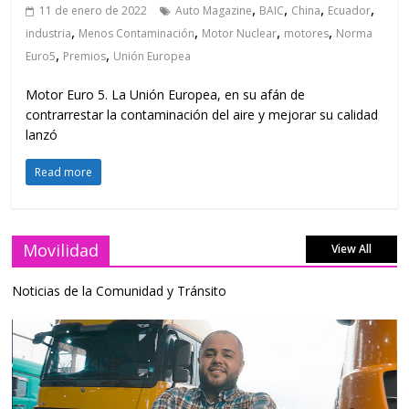
,
,
,
,
11 de enero de 2022
Auto Magazine
BAIC
China
Ecuador
,
,
,
,
industria
Menos Contaminación
Motor Nuclear
motores
Norma
,
,
Euro5
Premios
Unión Europea
Motor Euro 5. La Unión Europea, en su afán de
contrarrestar la contaminación del aire y mejorar su calidad
lanzó
Read more
Movilidad
View All
Noticias de la Comunidad y Tránsito