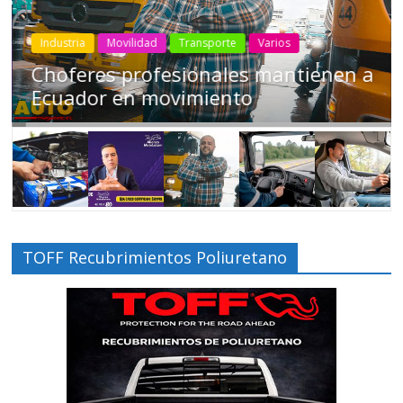
Industria
Movilidad
Transporte
Varios
Choferes profesionales mantienen a
Ecuador en movimiento
TOFF Recubrimientos Poliuretano