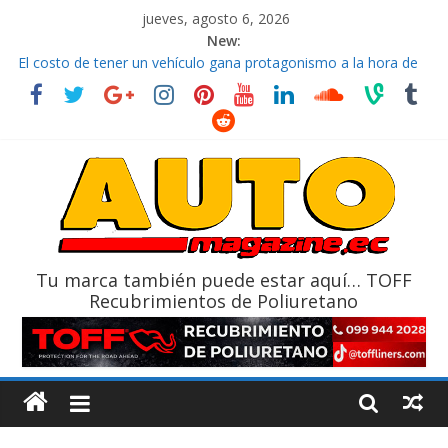
jueves, agosto 6, 2026
New:
El costo de tener un vehículo gana protagonismo a la hora de
decidir
Ultima película ‘Spider‑Man: Brand New Day’ pone en escena a
BMW
¿Qué puede pasar con tu vehículo si permanece varios días sin
usar?
La Vuelta al Ecuador 2026, edición 47ª, recorre 7 provincias en 8
días
La FEDAK recibe 12 Sinotruk Bolden para cubrir las rutas de La
Vuelta
Tu marca también puede estar aquí… TOFF
Recubrimientos de Poliuretano