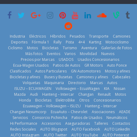
que usa
Americas
varios días sin
gasolina 100%
usar?
20 de mayo de
renovable
3 de agosto de
2026
25 de julio de
2026
2026
Industria
Eléctricos
Híbridos
Pesados
Transporte
Camiones
Deportes
Fórmula 1
Rally
Pista
4×4
Karting
Motociclismo
Ciclismo
Motos
Bicicletas
Turismo
Aventura
Galerías de Fotos
Más fotos
Eventos
Varios
Movilidad
Nuevos
Kia reúne a
Precios por Marcas
USADOS
Usados Concesionarios
jugadores de
La FEDAK
Ecua-Wagen Usados
Patios de Autos
GR Motors
Auto Ponce
Nuevo SUV
fútbol de todo
recibe 12
Clasificados
Autos Particulares
GN Automotores
Motos y afines
Honda ZR-V
el mundo en
Sinotruk
Bicicletas y afines
Buses y Busetas
Camiones y afines
Cabezales
Advanced
‘Kia OMBC
Bolden para
Volquetas
Maquinaria
Directorio
Marcas
Autos
Hybrid para el
Cup’
cubrir las rutas
ISUZU – ECUAWAGEN
Volkswagen – EcuaWagen
KIA
Nissan
mercado local
de La Vuelta
6 de mayo de
Mazda
Audi
Hanteng – Intercar
Changan
Renault
Motos
23 de julio de
31 de julio de
Honda
Bicicletas
ElektroBike
Otros
Concesionarios
2026
Ecuawagen – Volkswagen – ISUZU
Hanteng – Intercar
2026
2026
Changan Nexumcorp
EcuaAuto – Chevrolet
Asociaciones
AEADE
Servicios
Consorcio Pichincha
Patios de Usados
Neumáticos
Hi Performance
Accesorios
Aseguradoras
Talleres
Contactos
Redes Sociales
AUTO Blogspot
AUTO Facebook
AUTO LinkedIn
AUTO Instagram
AUTO Twitter
AUTO YouTube
AUTO Pinterest