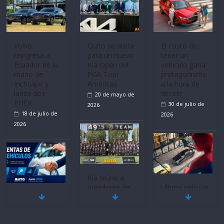
Mercado
La FEDAK
Ultima película
automotor
recibe 12
‘Spider‑Man:
nacional cierra
Sinotruk
Brand New
su mejor 1er
Bolden para
Day’ pone en
semestre en la
cubrir las rutas
escena a
historia
de La Vuelta
BMW
11 de julio de
31 de julio de
29 de julio de
2026
2026
2026
BMW, Toyota,
Quito se alista
¿Qué puede
Bosch y
para un nuevo
pasar con tu
Repsol
Kia Open del
vehículo si
prueban flota
PGA Tour
permanece