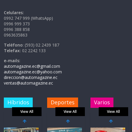
Celulares:
0992 747 999 (WhatsApp)
0996 999 373
0996 388 858
0963635863
Teléfono
: (593) 02 2439 187
Telefax:
02 2242 133
e-mails:
automagazine.ec@gmail.com
automagazine.ec@yahoo.com
direccion@automagazine.ec
ventas@automagazine.ec
Híbridos
Deportes
Varios
View All
View All
View All