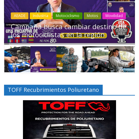
Industria
Movilidad
Transporte
Varios
Choferes profesionales mantienen a
Ecuador en movimiento
TOFF Recubrimientos Poliuretano