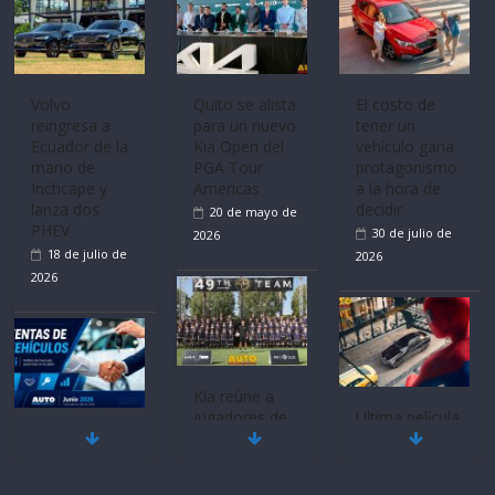
Volvo
Quito se alista
El costo de
reingresa a
para un nuevo
tener un
Ecuador de la
Kia Open del
vehículo gana
mano de
PGA Tour
protagonismo
Inchcape y
Americas
a la hora de
lanza dos
decidir
20 de mayo de
PHEV
30 de julio de
2026
18 de julio de
2026
2026
Kia reúne a
jugadores de
Ultima película
Mercado
fútbol de todo
‘Spider‑Man:
automotor
el mundo en
Brand New
nacional cierra
‘Kia OMBC
Day’ pone en