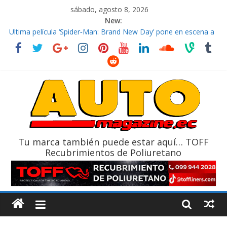
sábado, agosto 8, 2026
New:
El costo de tener un vehículo gana protagonismo a la hora de
decidir
Ultima película ‘Spider‑Man: Brand New Day’ pone en escena a
BMW
¿Qué puede pasar con tu vehículo si permanece varios días sin
usar?
La Vuelta al Ecuador 2026, edición 47ª, recorre 7 provincias en 8
días
La FEDAK recibe 12 Sinotruk Bolden para cubrir las rutas de La
Vuelta
Tu marca también puede estar aquí… TOFF
Recubrimientos de Poliuretano