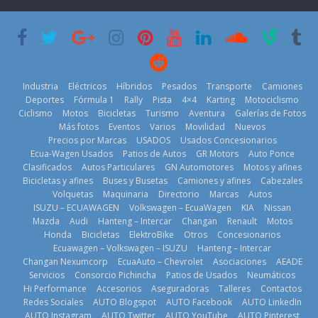
su mejor 1er
Cup’
escena a
semestre en la
BMW
6 de mayo de
historia
29 de julio de
2026
11 de julio de
2026
2026
Industria
Eléctricos
Híbridos
Pesados
Transporte
Camiones
Deportes
Fórmula 1
Rally
Pista
4×4
Karting
Motociclismo
Ciclismo
Motos
Bicicletas
Turismo
Aventura
Galerías de Fotos
Más fotos
Eventos
Varios
Movilidad
Nuevos
La Vuelta al
Precios por Marcas
USADOS
Usados Concesionarios
Ecuador 2026,
¿Qué puede
Ecua-Wagen Usados
Patios de Autos
GR Motors
Auto Ponce
BMW, Toyota,
edición 47ª,
pasar con tu
Clasificados
Autos Particulares
GN Automotores
Motos y afines
Bosch y
recorre 7
vehículo si
Bicicletas y afines
Buses y Busetas
Camiones y afines
Cabezales
Repsol
provincias en 8
permanece
Volquetas
Maquinaria
Directorio
Marcas
Autos
prueban flota
días
varios días sin
ISUZU – ECUAWAGEN
Volkswagen – EcuaWagen
KIA
Nissan
que usa
usar?
1 de agosto de
Mazda
Audi
Hanteng – Intercar
Changan
Renault
Motos
gasolina 100%
3 de agosto de
Honda
Bicicletas
ElektroBike
Otros
Concesionarios
2026
renovable
Ecuawagen – Volkswagen – ISUZU
Hanteng – Intercar
2026
25 de julio de
Changan Nexumcorp
EcuaAuto – Chevrolet
Asociaciones
AEADE
Servicios
Consorcio Pichincha
Patios de Usados
Neumáticos
2026
Hi Performance
Accesorios
Aseguradoras
Talleres
Contactos
Redes Sociales
AUTO Blogspot
AUTO Facebook
AUTO LinkedIn
AUTO Instagram
AUTO Twitter
AUTO YouTube
AUTO Pinterest