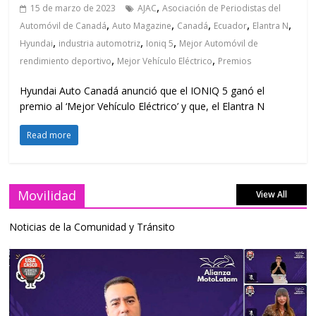
,
15 de marzo de 2023
AJAC
Asociación de Periodistas del
,
,
,
,
,
Automóvil de Canadá
Auto Magazine
Canadá
Ecuador
Elantra N
,
,
,
Hyundai
industria automotriz
Ioniq 5
Mejor Automóvil de
,
,
rendimiento deportivo
Mejor Vehículo Eléctrico
Premios
Hyundai Auto Canadá anunció que el IONIQ 5 ganó el
premio al ‘Mejor Vehículo Eléctrico’ y que, el Elantra N
Read more
Movilidad
View All
Noticias de la Comunidad y Tránsito