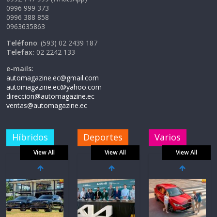
0996 999 373
0996 388 858
0963635863
Teléfono
: (593) 02 2439 187
Telefax:
02 2242 133
e-mails:
automagazine.ec@gmail.com
automagazine.ec@yahoo.com
direccion@automagazine.ec
ventas@automagazine.ec
Híbridos
Deportes
Varios
View All
View All
View All