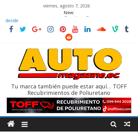
viernes, agosto 7, 2026
New:
El costo de tener un vehículo gana protagonismo a la hora de
decidir
Ultima película ‘Spider‑Man: Brand New Day’ pone en escena a
BMW
¿Qué puede pasar con tu vehículo si permanece varios días sin
usar?
La Vuelta al Ecuador 2026, edición 47ª, recorre 7 provincias en 8
días
La FEDAK recibe 12 Sinotruk Bolden para cubrir las rutas de La
Vuelta
Tu marca también puede estar aquí… TOFF
Recubrimientos de Poliuretano