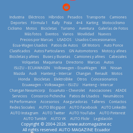
11 de julio de
2026
2026
Industria
Eléctricos
Híbridos
Pesados
Transporte
Camiones
Deportes
Fórmula 1
Rally
Pista
4×4
Karting
Motociclismo
Ciclismo
Motos
Bicicletas
Turismo
Aventura
Galerías de Fotos
Más fotos
Eventos
Varios
Movilidad
Nuevos
La Vuelta al
Precios por Marcas
USADOS
Usados Concesionarios
Ecuador 2026,
¿Qué puede
Ecua-Wagen Usados
Patios de Autos
GR Motors
Auto Ponce
BMW, Toyota,
edición 47ª,
pasar con tu
Clasificados
Autos Particulares
GN Automotores
Motos y afines
Bosch y
recorre 7
vehículo si
Bicicletas y afines
Buses y Busetas
Camiones y afines
Cabezales
Repsol
provincias en 8
permanece
Volquetas
Maquinaria
Directorio
Marcas
Autos
prueban flota
días
varios días sin
ISUZU – ECUAWAGEN
Volkswagen – EcuaWagen
KIA
Nissan
que usa
usar?
1 de agosto de
Mazda
Audi
Hanteng – Intercar
Changan
Renault
Motos
gasolina 100%
3 de agosto de
Honda
Bicicletas
ElektroBike
Otros
Concesionarios
2026
renovable
Ecuawagen – Volkswagen – ISUZU
Hanteng – Intercar
2026
25 de julio de
Changan Nexumcorp
EcuaAuto – Chevrolet
Asociaciones
AEADE
Servicios
Consorcio Pichincha
Patios de Usados
Neumáticos
2026
Hi Performance
Accesorios
Aseguradoras
Talleres
Contactos
Redes Sociales
AUTO Blogspot
AUTO Facebook
AUTO LinkedIn
AUTO Instagram
AUTO Twitter
AUTO YouTube
AUTO Pinterest
AUTO Tumblr
AUTO VK
AUTO Flickr
Legislación
La FEDAK
Copyright © 2004-2026. www.automagazine.ec
recibe 12
La FEDAK
All rights reserved: AUTO MAGAZINE Ecuador