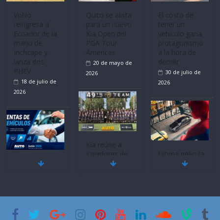
Volvo
Quito se alista
El costo de
reingresa a
para un nuevo
tener un
Ecuador de la
Kia Open del
vehículo gana
mano de
PGA Tour
protagonismo
Inchcape y
Americas
a la hora de
lanza dos
decidir
20 de mayo de
PHEV
30 de julio de
2026
18 de julio de
2026
2026
Kia reúne a
jugadores de
Ultima película
Mercado
fútbol de todo
‘Spider‑Man:
automotor
el mundo en
Brand New
nacional cierra
‘Kia OMBC
Day’ pone en
su mejor 1er
Cup’
escena a
semestre en la
BMW
6 de mayo de
historia
29 de julio de
2026