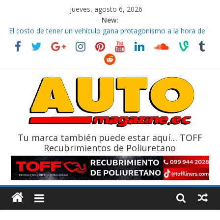
jueves, agosto 6, 2026
New:
El costo de tener un vehículo gana protagonismo a la hora de
decidir
Ultima película ‘Spider‑Man: Brand New Day’ pone en escena a
BMW
¿Qué puede pasar con tu vehículo si permanece varios días sin
usar?
La Vuelta al Ecuador 2026, edición 47ª, recorre 7 provincias en 8
días
La FEDAK recibe 12 Sinotruk Bolden para cubrir las rutas de La
Vuelta
Tu marca también puede estar aquí… TOFF
Recubrimientos de Poliuretano