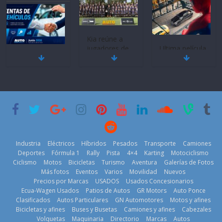
BMW, Toyota,
Quito se alista
¿Qué puede
Bosch y
para un nuevo
pasar con tu
Repsol
Kia Open del
vehículo si
prueban flota
PGA Tour
permanece
que usa
Americas
varios días sin
gasolina 100%
usar?
20 de mayo de
renovable
3 de agosto de
2026
25 de julio de
2026
2026
Industria
Eléctricos
Híbridos
Pesados
Transporte
Camiones
Deportes
Fórmula 1
Rally
Pista
4×4
Karting
Motociclismo
Ciclismo
Motos
Bicicletas
Turismo
Aventura
Galerías de Fotos
Más fotos
Eventos
Varios
Movilidad
Nuevos
Kia reúne a
Precios por Marcas
USADOS
Usados Concesionarios
jugadores de
La FEDAK
Ecua-Wagen Usados
Patios de Autos
GR Motors
Auto Ponce
Nuevo SUV
fútbol de todo
recibe 12
Clasificados
Autos Particulares
GN Automotores
Motos y afines
Honda ZR-V
el mundo en
Sinotruk
Bicicletas y afines
Buses y Busetas
Camiones y afines
Cabezales
Advanced
‘Kia OMBC
Bolden para
Volquetas
Maquinaria
Directorio
Marcas
Autos