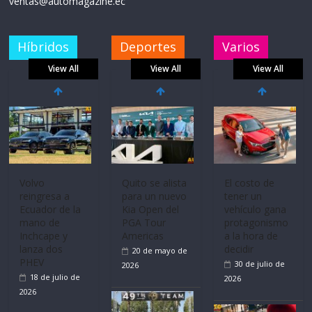
ventas@automagazine.ec
Híbridos
Deportes
Varios
View All
View All
View All
Mercado
La FEDAK
Ultima película
automotor
recibe 12
‘Spider‑Man:
nacional cierra
Sinotruk
Brand New
su mejor 1er
Bolden para
Day’ pone en
semestre en la
cubrir las rutas
escena a
historia
de La Vuelta
BMW
11 de julio de
31 de julio de
29 de julio de
2026
2026
2026