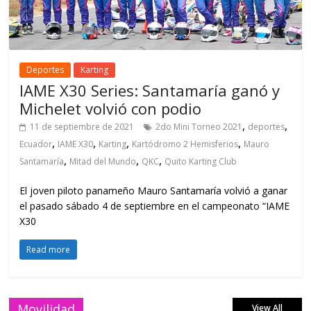
Deportes
Karting
IAME X30 Series: Santamaría ganó y
Michelet volvió con podio
,
,
11 de septiembre de 2021
2do Mini Torneo 2021
deportes
,
,
,
,
Ecuador
IAME X30
Karting
Kartódromo 2 Hemisferios
Mauro
,
,
,
Santamaría
Mitad del Mundo
QKC
Quito Karting Club
El joven piloto panameño Mauro Santamaría volvió a ganar
el pasado sábado 4 de septiembre en el campeonato “IAME
X30
Read more
Movilidad
View All