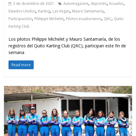
,
,
,
3 de diciembre de 2021
Automagazine
deportes
Ecuador
,
,
,
,
Estados Unidos
Karting
Las Vegas
Mauro Santamaría
,
,
,
,
Participaciión
Philippe Michelet
Pilotos ecuatorianos
QKC
Quito
Karting Club
Los pilotos Philippe Michelet y Mauro Santamaría, de los
registros del Quito Karting Club (QKC), participan este fin de
semana
Read more