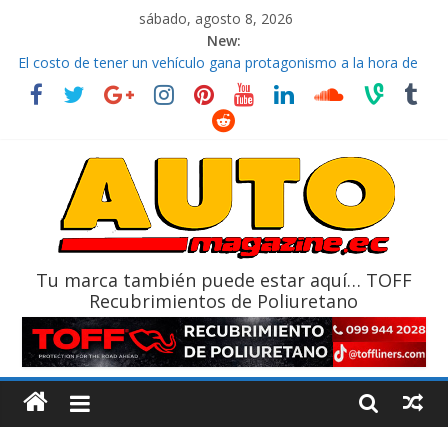
sábado, agosto 8, 2026
New:
El costo de tener un vehículo gana protagonismo a la hora de
decidir
Ultima película ‘Spider‑Man: Brand New Day’ pone en escena a
BMW
¿Qué puede pasar con tu vehículo si permanece varios días sin
usar?
La Vuelta al Ecuador 2026, edición 47ª, recorre 7 provincias en 8
días
La FEDAK recibe 12 Sinotruk Bolden para cubrir las rutas de La
Vuelta
Tu marca también puede estar aquí… TOFF
Recubrimientos de Poliuretano