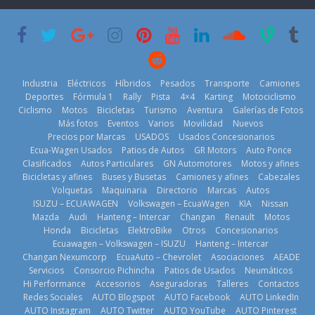
semestre en la
BMW
historia
29 de julio de
11 de julio de
2026
2026
Kia reúne a
jugadores de
Industria
Eléctricos
Híbridos
Pesados
Transporte
Camiones
fútbol de todo
Deportes
Fórmula 1
Rally
Pista
4×4
Karting
Motociclismo
el mundo en
Ciclismo
Motos
Bicicletas
Turismo
Aventura
Galerías de Fotos
‘Kia OMBC
Más fotos
Eventos
Varios
Movilidad
Nuevos
Cup’
Precios por Marcas
USADOS
Usados Concesionarios
¿Qué puede
Ecua-Wagen Usados
Patios de Autos
GR Motors
Auto Ponce
6 de mayo de
BMW, Toyota,
pasar con tu
Clasificados
Autos Particulares
GN Automotores
Motos y afines
2026
Bosch y
vehículo si
Bicicletas y afines
Buses y Busetas
Camiones y afines
Cabezales
Repsol
permanece
Volquetas
Maquinaria
Directorio
Marcas
Autos
prueban flota
varios días sin
ISUZU – ECUAWAGEN
Volkswagen – EcuaWagen
KIA
Nissan
que usa
usar?
Mazda
Audi
Hanteng – Intercar
Changan
Renault
Motos
gasolina 100%
3 de agosto de
Honda
Bicicletas
ElektroBike
Otros
Concesionarios
renovable
2026
Ecuawagen – Volkswagen – ISUZU
Hanteng – Intercar
25 de julio de
Changan Nexumcorp
EcuaAuto – Chevrolet
Asociaciones
AEADE
La Vuelta al
2026
Servicios
Consorcio Pichincha
Patios de Usados
Neumáticos
Ecuador 2026,
Hi Performance
Accesorios
Aseguradoras
Talleres
Contactos
edición 47ª,
Redes Sociales
AUTO Blogspot
AUTO Facebook
AUTO LinkedIn
recorre 7
AUTO Instagram
AUTO Twitter
AUTO YouTube
AUTO Pinterest