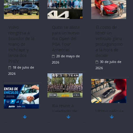
recibe 12
Sinotruk
Bolden para
cubrir las rutas
Volvo
El costo de
de La Vuelta
reingresa a
tener un
31 de julio de
Ecuador de la
vehículo gana
2026
mano de
protagonismo
Inchcape y
a la hora de
lanza dos
decidir
PHEV
30 de julio de
18 de julio de
2026
2026
Quito se alista
para un nuevo
Kia Open del
PGA Tour
Americas
Ultima película
20 de mayo de
Mercado
‘Spider‑Man:
2026
automotor
Brand New
nacional cierra
Day’ pone en
su mejor 1er
escena a