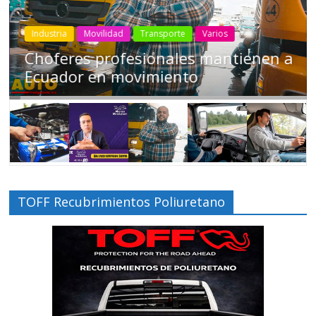
Industria
Movilidad
Transporte
Varios
Choferes profesionales mantienen a
Ecuador en movimiento
TOFF Recubrimientos Poliuretano