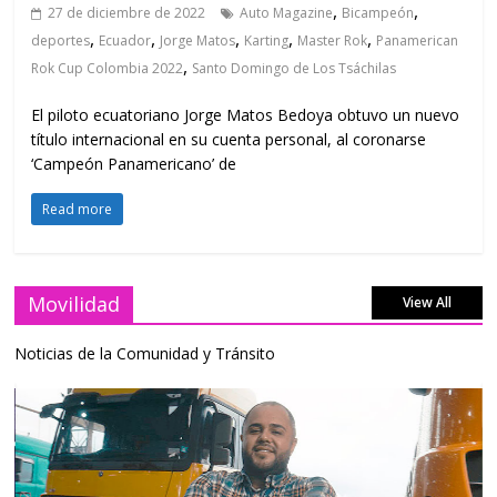
,
,
27 de diciembre de 2022
Auto Magazine
Bicampeón
,
,
,
,
,
deportes
Ecuador
Jorge Matos
Karting
Master Rok
Panamerican
,
Rok Cup Colombia 2022
Santo Domingo de Los Tsáchilas
El piloto ecuatoriano Jorge Matos Bedoya obtuvo un nuevo
título internacional en su cuenta personal, al coronarse
‘Campeón Panamericano’ de
Read more
Movilidad
View All
Noticias de la Comunidad y Tránsito