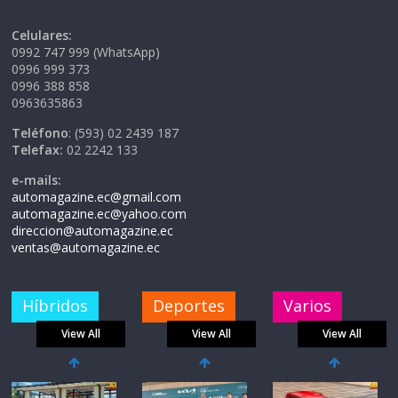
Celulares:
0992 747 999 (WhatsApp)
0996 999 373
0996 388 858
0963635863
Teléfono
: (593) 02 2439 187
Telefax:
02 2242 133
e-mails:
automagazine.ec@gmail.com
automagazine.ec@yahoo.com
direccion@automagazine.ec
ventas@automagazine.ec
Híbridos
Deportes
Varios
View All
View All
View All
La FEDAK