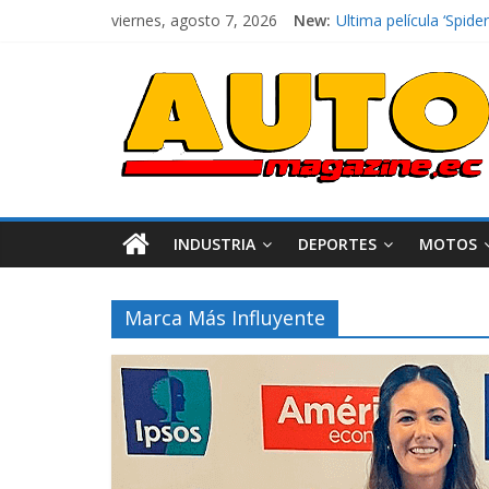
viernes, agosto 7, 2026
New:
El costo de tener un 
Ultima película ‘Spi
¿Qué puede pasar con 
La Vuelta al Ecuador 2
La FEDAK recibe 12 Si
INDUSTRIA
DEPORTES
MOTOS
Marca Más Influyente
Industria
Movilidad
Varios
Movilidad
Turi