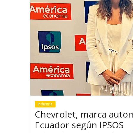
GM reafirma su
¿Qué puede
compromiso con movilidad
vehículo si
más segura y conectada
varios días
Industria
Chevrolet, marca autom
Ecuador según IPSOS