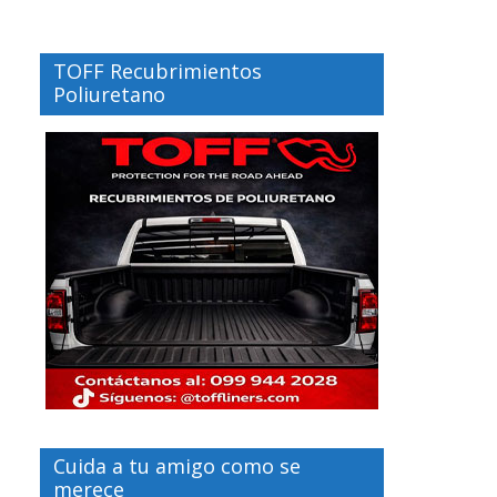
TOFF Recubrimientos
Poliuretano
Cuida a tu amigo como se
merece