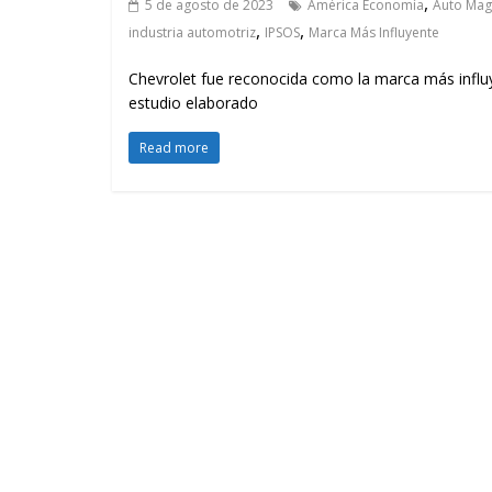
,
5 de agosto de 2023
América Economía
Auto Mag
,
,
industria automotriz
IPSOS
Marca Más Influyente
Chevrolet fue reconocida como la marca más influ
estudio elaborado
Read more