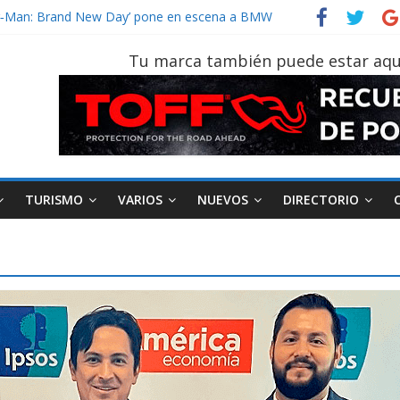
vehículo gana protagonismo a la hora de decidir
der‑Man: Brand New Day’ pone en escena a BMW
tu vehículo si permanece varios días sin usar?
Tu marca también puede estar aqu
026, edición 47ª, recorre 7 provincias en 8 días
notruk Bolden para cubrir las rutas de La Vuelta
TURISMO
VARIOS
NUEVOS
DIRECTORIO
AEADE
Industria
Motociclismo
M
smo
Varios
Movilidad