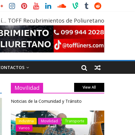
í… TOFF Recubrimientos de Poliuretano
CONTACTOS
Movilidad
View All
Noticias de la Comunidad y Tránsito
otos
Industria
Movilidad
Transporte
Industria
Varios
Varios