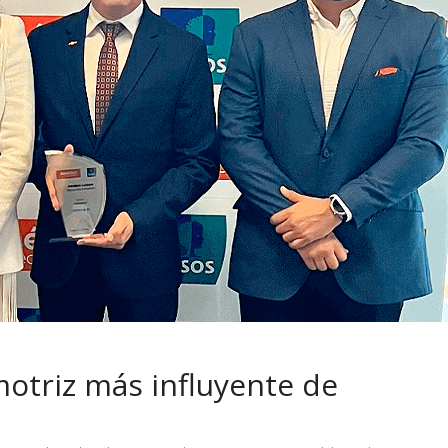
 pasar con tu
Campaña busca cambiar
 permanece
destino de los motociclis
 sin usar?
en la región
otriz más influyente de