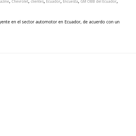
,
,
,
,
,
,
azine
Chevrolet
clientes
Ecuador
Encuesta
GM OBB del Ecuador
yente en el sector automotor en Ecuador, de acuerdo con un