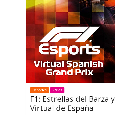
GM reafirma su
¿Qué puede
compromiso con movilidad
vehículo si
más segura y conectada
varios días
Deportes
Varios
F1: Estrellas del Barza 
Virtual de España