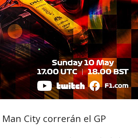
 pasar con tu
Campaña busca cambiar
 permanece
destino de los motociclis
 sin usar?
en la región
y Man City correrán el GP