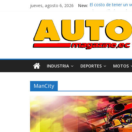
jueves, agosto 6, 2026
New:
El costo de tener un 
Ultima película ‘Spi
¿Qué puede pasar con 
La Vuelta al Ecuador 2
La FEDAK recibe 12 Sin
INDUSTRIA
DEPORTES
MOTOS
ManCity
Industria
Movilidad
Varios
Movilidad
Turi