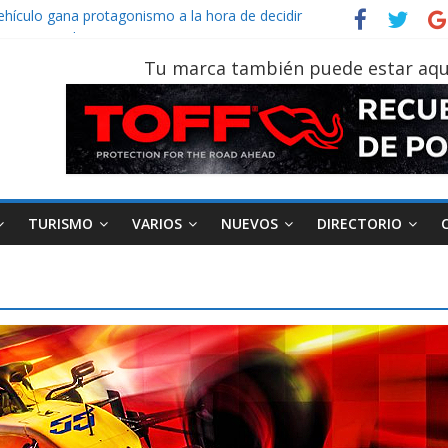
vehículo gana protagonismo a la hora de decidir
der‑Man: Brand New Day’ pone en escena a BMW
tu vehículo si permanece varios días sin usar?
Tu marca también puede estar aqu
026, edición 47ª, recorre 7 provincias en 8 días
otruk Bolden para cubrir las rutas de La Vuelta
TURISMO
VARIOS
NUEVOS
DIRECTORIO
AEADE
Industria
Motociclismo
M
smo
Varios
Movilidad