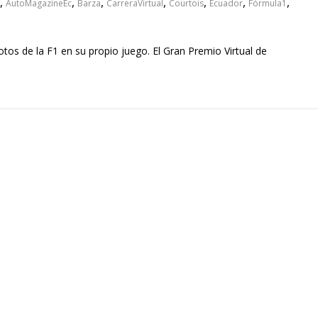
,
,
,
,
,
,
,
AutoMagazineEc
Barza
CarreraVirtual
Courtois
Ecuador
Fórmula1
otos de la F1 en su propio juego. El Gran Premio Virtual de