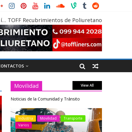
í… TOFF Recubrimientos de Poliuretano
CONTACTOS
Movilidad
View All
Noticias de la Comunidad y Tránsito
otos
Industria
Movilidad
Transporte
Industria
Varios
Varios