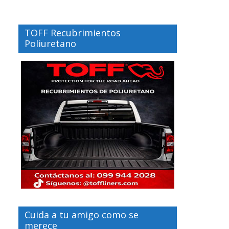
TOFF Recubrimientos
Poliuretano
Cuida a tu amigo como se
merece