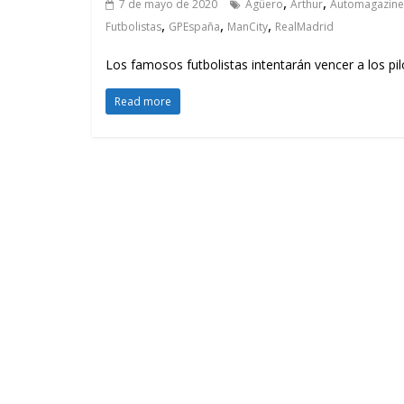
,
,
7 de mayo de 2020
Agüero
Arthur
Automagazine
,
,
,
Futbolistas
GPEspaña
ManCity
RealMadrid
Los famosos futbolistas intentarán vencer a los pil
Read more